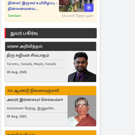
நிலை! இருவர் உயிரிழப்பு -
நிலைமையை
கட்டுப்படுத்த பொலிஸார்
Tamilwin
16 மணி நேரம் முன்
கண்ணீர்புகை பிரயோகம்
துயர் பகிர்வு
மரண அறிவித்தல்
திரு சஜீவன் சிவபாதம்
Toronto, Canada, Maple, Canada
03 Aug, 2026
5ம் ஆண்டு நினைவஞ்சலி
அமரர் இராசையா செல்லம்மா
சரவணை மேற்கு, இணுவில்
கிழக்கு
03 Aug, 2021
நன்றி நவிலல்