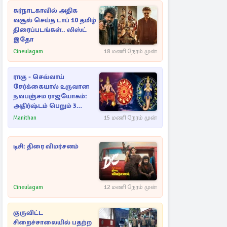
கர்நாடகாவில் அதிக
வசூல் செய்த டாப் 10 தமிழ்
திரைப்படங்கள்.. லிஸ்ட்
இதோ
Cineulagam
18 மணி நேரம் முன்
ராகு - செவ்வாய்
சேர்க்கையால் உருவான
நவபஞ்சம ராஜயோகம்:
அதிர்ஷ்டம் பெறும் 3
ராசிகள்!
Manithan
15 மணி நேரம் முன்
டிசி: திரை விமர்சனம்
Cineulagam
12 மணி நேரம் முன்
குருவிட்ட
சிறைச்சாலையில் பதற்ற