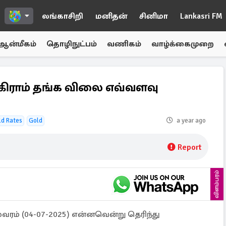
லங்காசிறி
மனிதன்
சினிமா
Lankasri FM
ஆன்மீகம்
தொழிநுட்பம்
வணிகம்
வாழ்க்கைமுறை
கிராம் தங்க விலை எவ்வளவு
ld Rates
Gold
a year ago
Report
விளம்பரம்
ம் (04-07-2025) என்னவென்று தெரிந்து