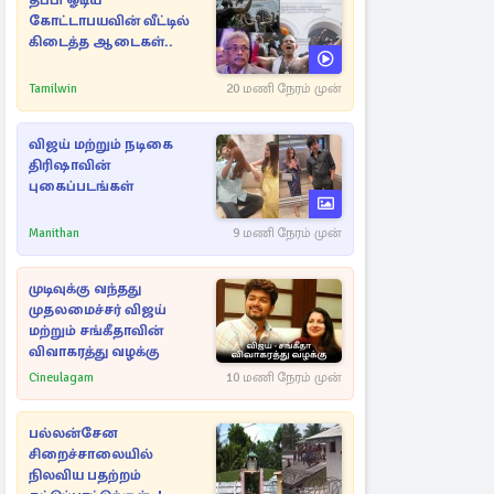
தப்பி ஓடிய
கோட்டாபயவின் வீட்டில்
கிடைத்த ஆடைகள்..
Tamilwin
20 மணி நேரம் முன்
விஜய் மற்றும் நடிகை
திரிஷாவின்
புகைப்படங்கள்
Manithan
9 மணி நேரம் முன்
முடிவுக்கு வந்தது
முதலமைச்சர் விஜய்
மற்றும் சங்கீதாவின்
விவாகரத்து வழக்கு
Cineulagam
10 மணி நேரம் முன்
பல்லன்சேன
சிறைச்சாலையில்
நிலவிய பதற்றம்