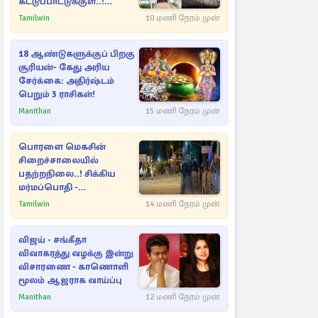
கட்டுப்பாட்டுக்குள்..!
அதிரடியாக களமிறங்கிய
Tamilwin
10 மணி நேரம் முன்
அதிகாரிகள்
18 ஆண்டுகளுக்குப் பிறகு
சூரியன்- கேது அரிய
சேர்க்கை: அதிர்ஷ்டம்
பெறும் 3 ராசிகள்!
Manithan
15 மணி நேரம் முன்
பொரளை மெகசின்
சிறைச்சாலையில்
பதற்றநிலை..! சிக்கிய
மர்மப்பொதி -
பின்னணியில் வெளியான
Tamilwin
14 மணி நேரம் முன்
காரணம்
விஜய் - சங்கீதா
விவாகரத்து வழக்கு இன்று
விசாரணை - காணொளி
மூலம் ஆஜராக வாய்ப்பு
Manithan
12 மணி நேரம் முன்