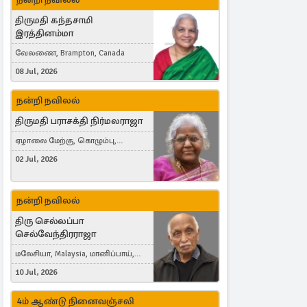
திருமதி கந்தசாமி
இரத்தினம்மா
வேலணை, Brampton, Canada
08 Jul, 2026
நன்றி நவிலல்
திருமதி பராசக்தி நிர்மலராஜா
ஏழாலை மேற்கு, கொழும்பு,
தங்காலை, London, United Kingdom
02 Jul, 2026
நன்றி நவிலல்
திரு செல்லப்பா
செல்வேந்திரராஜா
மலேசியா, Malaysia, மானிப்பாய்,
Duisburg, Germany, London, United
10 Jul, 2026
Kingdom
4ம் ஆண்டு நினைவஞ்சலி