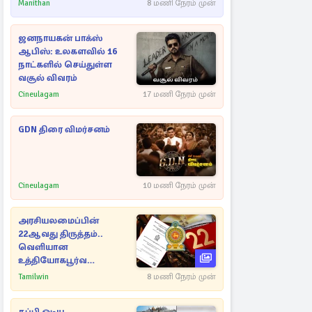
Manithan
8 மணி நேரம் முன்
ஜனநாயகன் பாக்ஸ்
ஆபிஸ்: உலகளவில் 16
நாட்களில் செய்துள்ள
வசூல் விவரம்
Cineulagam
17 மணி நேரம் முன்
GDN திரை விமர்சனம்
Cineulagam
10 மணி நேரம் முன்
அரசியலமைப்பின்
22ஆவது திருத்தம்..
வெளியான
உத்தியோகபூர்வ
அறிவிப்பு!
Tamilwin
8 மணி நேரம் முன்