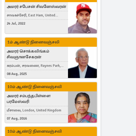
அமரர் சபேசன் சிவனேஸ்வரன்
சாவகச்சேரி, East Ham, United
Kingdom
24 Jul, 2022
1ம் ஆண்டு நினைவஞ்சலி
அமரர் சொக்கலிங்கம்
சிவஞானசேகரன்
கரம்பன், சரவணை, Raynes Park,
London, United Kingdom
08 Aug, 2025
10ம் ஆண்டு நினைவஞ்சலி
அமரர் சம்பந்தபிள்ளை
பரமேஸ்வரி
மீசாலை, London, United Kingdom
07 Aug, 2016
10ம் ஆண்டு நினைவஞ்சலி