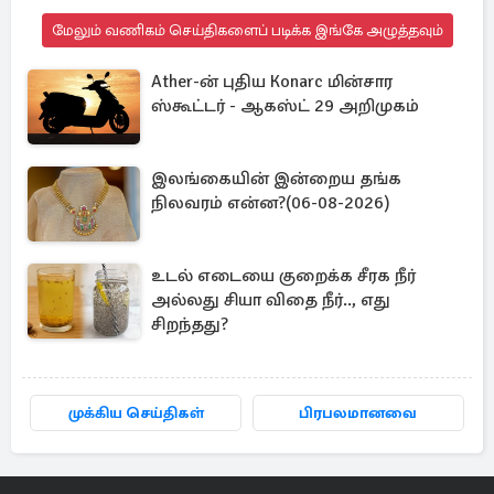
மேலும் வணிகம் செய்திகளைப் படிக்க இங்கே அழுத்தவும்
Ather-ன் புதிய Konarc மின்சார
ஸ்கூட்டர் - ஆகஸ்ட் 29 அறிமுகம்
இலங்கையின் இன்றைய தங்க
நிலவரம் என்ன?(06-08-2026)
உடல் எடையை குறைக்க சீரக நீர்
அல்லது சியா விதை நீர்.., எது
சிறந்தது?
முக்கிய செய்திகள்
பிரபலமானவை