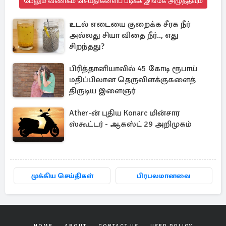
மேலும் வணிகம் செய்திகளைப் படிக்க இங்கே அழுத்தவும்
உடல் எடையை குறைக்க சீரக நீர்
அல்லது சியா விதை நீர்.., எது
சிறந்தது?
பிரித்தானியாவில் 45 கோடி ரூபாய்
மதிப்பிலான தெருவிளக்குகளைத்
திருடிய இளைஞர்
Ather-ன் புதிய Konarc மின்சார
ஸ்கூட்டர் - ஆகஸ்ட் 29 அறிமுகம்
முக்கிய செய்திகள்
பிரபலமானவை