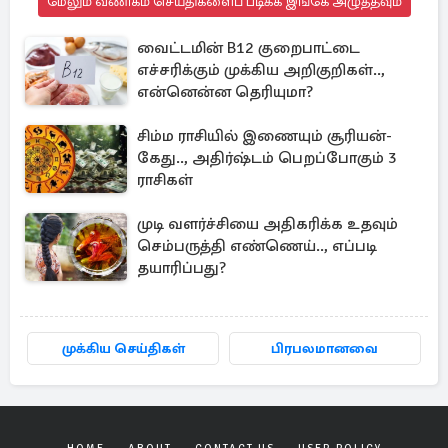
மேலும் வணிகம் செய்திகளைப் படிக்க இங்கே அழுத்தவும்
வைட்டமின் B12 குறைபாட்டை
எச்சரிக்கும் முக்கிய அறிகுறிகள்..,
என்னென்ன தெரியுமா?
சிம்ம ராசியில் இணையும் சூரியன்-
கேது.., அதிர்ஷ்டம் பெறப்போகும் 3
ராசிகள்
முடி வளர்ச்சியை அதிகரிக்க உதவும்
செம்பருத்தி எண்ணெய்.., எப்படி
தயாரிப்பது?
முக்கிய செய்திகள்
பிரபலமானவை