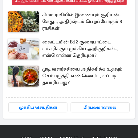
மேலும் வணிகம் செய்திகளைப் படிக்க இங்கே அழுத்தவும்
சிம்ம ராசியில் இணையும் சூரியன்-
கேது.., அதிர்ஷ்டம் பெறப்போகும் 3
ராசிகள்
வைட்டமின் B12 குறைபாட்டை
எச்சரிக்கும் முக்கிய அறிகுறிகள்..,
என்னென்ன தெரியுமா?
முடி வளர்ச்சியை அதிகரிக்க உதவும்
செம்பருத்தி எண்ணெய்.., எப்படி
தயாரிப்பது?
முக்கிய செய்திகள்
பிரபலமானவை