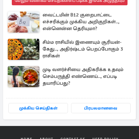
மேலும் வணிகம் செய்திகளைப் படிக்க இங்கே அழுத்தவும்
வைட்டமின் B12 குறைபாட்டை
எச்சரிக்கும் முக்கிய அறிகுறிகள்..,
என்னென்ன தெரியுமா?
சிம்ம ராசியில் இணையும் சூரியன்-
கேது.., அதிர்ஷ்டம் பெறப்போகும் 3
ராசிகள்
முடி வளர்ச்சியை அதிகரிக்க உதவும்
செம்பருத்தி எண்ணெய்.., எப்படி
தயாரிப்பது?
முக்கிய செய்திகள்
பிரபலமானவை