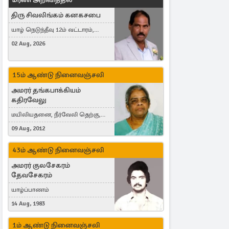
திரு சிவலிங்கம் கனகசபை
யாழ் நெடுந்தீவு 12ம் வட்டாரம்,
Jaffna, நயினாதீவு, London, United
02 Aug, 2026
Kingdom
15ம் ஆண்டு நினைவஞ்சலி
அமரர் தங்கபாக்கியம்
கதிரவேலு
மயிலியதனை, நீர்வேலி தெற்கு,
Herning, Denmark
09 Aug, 2012
43ம் ஆண்டு நினைவஞ்சலி
அமரர் குலசேகரம்
தேவசேகரம்
யாழ்ப்பாணம்
14 Aug, 1983
1ம் ஆண்டு நினைவஞ்சலி