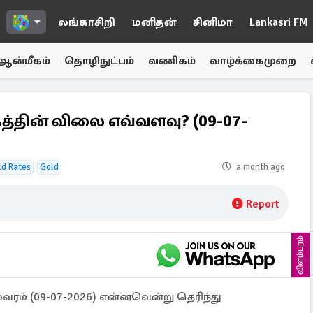
லங்காசிறி
மனிதன்
சினிமா
Lankasri FM
ஆன்மீகம்
தொழிநுட்பம்
வணிகம்
வாழ்க்கைமுறை
்தின் விலை எவ்வளவு? (09-07-
ld Rates
Gold
a month ago
Report
விளம்பரம்
ம் (09-07-2026) என்னவென்று தெரிந்து