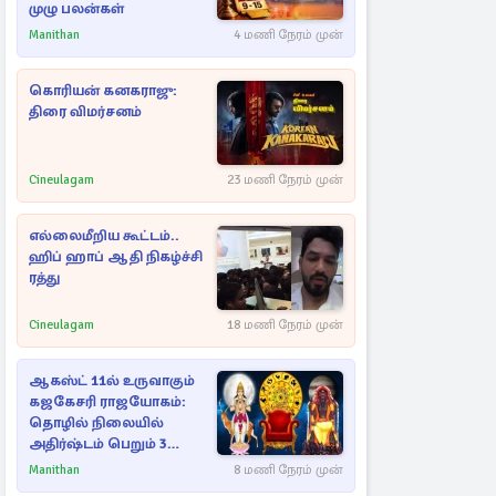
முழு பலன்கள்
Manithan
4 மணி நேரம் முன்
கொரியன் கனகராஜு:
திரை விமர்சனம்
Cineulagam
23 மணி நேரம் முன்
எல்லைமீறிய கூட்டம்..
ஹிப் ஹாப் ஆதி நிகழ்ச்சி
ரத்து
Cineulagam
18 மணி நேரம் முன்
ஆகஸ்ட் 11ல் உருவாகும்
கஜகேசரி ராஜயோகம்:
தொழில் நிலையில்
அதிர்ஷ்டம் பெறும் 3
ராசிகள்!
Manithan
8 மணி நேரம் முன்