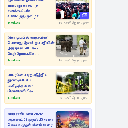
இயக்கச்சி றீச்ஷாவில்
வரலாறு காணாத
சனக்கூட்டம்:
உணவுத்திருவிழா
இடைநிறுத்தம்
Tamilwin
19 மணி நேரம் முன்
கொழும்பில் காதலர்கள்
போன்று இளம் தம்பதியின்
அதிர்ச்சி செயல் -
பெற்றோர்களே
எச்சரிக்கை
Tamilwin
16 மணி நேரம் முன்
பரபரப்பை ஏற்படுத்திய
துண்டிக்கப்பட்ட
மனிதத்தலை -
பின்னணியில்
மறைந்துள்ள மர்மம்
Tamilwin
5 மணி நேரம் முன்
வார ராசிபலன் 2026:
ஆகஸ்ட் 09 முதல் 15 வரை
மேஷம் முதல் மீனம் வரை