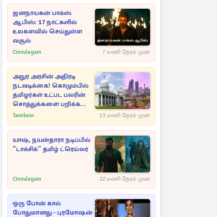
ஜனநாயகன் பாக்ஸ்
ஆபிஸ்: 17 நாட்களில்
உலகளவில் செய்துள்ள
வசூல்
Cineulagam
7 மணி நேரம் முன்
அநுர அரசின் அதிரடி
நடவடிக்கை! கொழும்பில்
தமிழர்கள் உட்பட பலரின்
சொத்துக்களை பறிக்க
நடவடிக்கை
Tamilwin
13 மணி நேரம் முன்
யாஷ், நயன்தாரா நடிப்பில்
"டாக்சிக்" தமிழ் ட்ரெய்லர்
Cineulagam
22 மணி நேரம் முன்
ஒரு போன் கால்
போதுமானது - புரமோஷன்