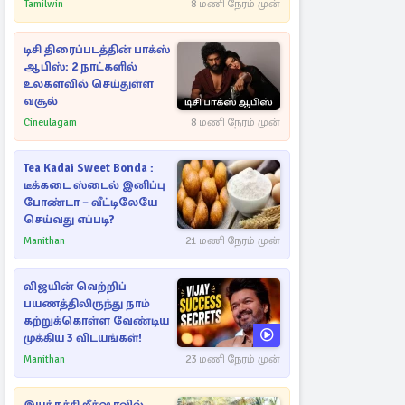
ஆதாரங்களுடன்
Tamilwin
8 மணி நேரம் முன்
நெருங்கும்
புலனாய்வாளர்கள்
டிசி திரைப்படத்தின் பாக்ஸ்
ஆபிஸ்: 2 நாட்களில்
உலகளவில் செய்துள்ள
வசூல்
Cineulagam
8 மணி நேரம் முன்
Tea Kadai Sweet Bonda :
டீக்கடை ஸ்டைல் இனிப்பு
போண்டா – வீட்டிலேயே
செய்வது எப்படி?
Manithan
21 மணி நேரம் முன்
விஜயின் வெற்றிப்
பயணத்திலிருந்து நாம்
கற்றுக்கொள்ள வேண்டிய
முக்கிய 3 விடயங்கள்!
Manithan
23 மணி நேரம் முன்