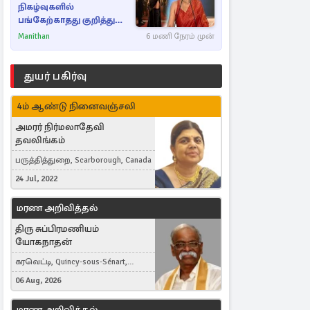
நிகழ்வுகளில்
பங்கேற்காதது குறித்து
நயன்தாரா ஓபன் டாக்!
Manithan
6 மணி நேரம் முன்
துயர் பகிர்வு
4ம் ஆண்டு நினைவஞ்சலி
அமரர் நிர்மலாதேவி
தவலிங்கம்
பருத்தித்துறை, Scarborough, Canada
24 Jul, 2022
மரண அறிவித்தல்
திரு சுப்பிரமணியம்
யோகநாதன்
கரவெட்டி, Quincy-sous-Sénart,
France
06 Aug, 2026
மரண அறிவித்தல்