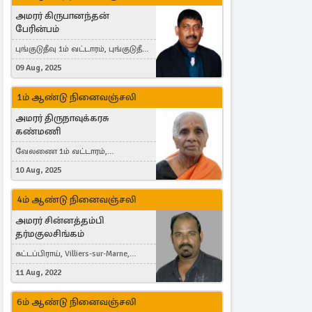
அமரர் கிருபானந்தன்
பேரின்பம்
புங்குடுதீவு 1ம் வட்டாரம், புங்குடுதீவு,
India, Lausanne, Switzerland
09 Aug, 2025
1ம் ஆண்டு நினைவஞ்சலி
அமரர் திருநாவுக்கரசு
கண்மணி
வேலணை 1ம் வட்டாரம்,
மண்கும்பான் மேற்கு, Liestal,
10 Aug, 2025
Switzerland
4ம் ஆண்டு நினைவஞ்சலி
அமரர் சின்னத்தம்பி
தர்மகுலசிங்கம்
கட்டப்பிராய், Villiers-sur-Marne,
France
11 Aug, 2022
6ம் ஆண்டு நினைவஞ்சலி