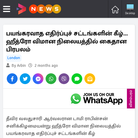
Desktop
பயங்கரவாத எதிர்ப்புச் சட்டங்களின் கீழ்...
ஹீத்ரோ விமான நிலையத்தில் கைதான
பிரபலம்
London
By Arbin
2 months ago
விளம்பரம்
தீவிர வலதுசாரி ஆர்வலரான டாமி ராபின்சன்
சனிக்கிழமையன்று ஹீத்ரோ விமான நிலையத்தில்
பயங்கரவாத எதிர்ப்புச் சட்டங்களின் கீழ்