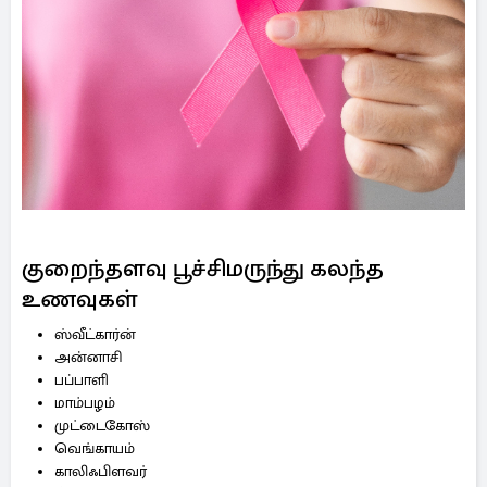
குறைந்தளவு பூச்சிமருந்து கலந்த
உணவுகள்
ஸ்வீட்கார்ன்
அன்னாசி
பப்பாளி
மாம்பழம்
முட்டைகோஸ்
வெங்காயம்
காலிஃபிளவர்