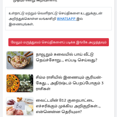
முடியும் என்று கூறியுள்ளார்.
உள்நாட்டு மற்றும் வெளிநாட்டு செய்திகளை உடனுக்குடன்
அறிந்துக்கொள்ள லங்காசிறி
WHATSAPP
இல்
இணையுங்கள்.
மேலும் மருத்துவம் செய்திகளைப் படிக்க இங்கே அழுத்தவும்
நாவூறும் சுவையில் பாய் வீட்டு
நெய்ச்சோறு.., எப்படி செய்வது?
சிம்ம ராசியில் இணையும் சூரியன்-
கேது.., அதிர்ஷ்டம் பெறப்போகும் 3
ராசிகள்
வைட்டமின் B12 குறைபாட்டை
எச்சரிக்கும் முக்கிய அறிகுறிகள்..,
என்னென்ன தெரியுமா?