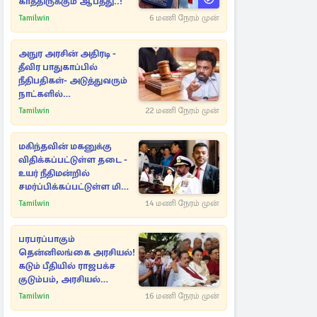
காத்திருக்கும் ஆபத்து..!
Tamilwin
6 மணி நேரம் முன்
அநுர அரசின் அதிரடி -
தீவிர பாதுகாப்பில்
நீதிபதிகள்- அடுத்துவரும்
நாட்களில்
அம்பலமாகவுள்ள ரகசியம்
Tamilwin
22 மணி நேரம் முன்
மகிந்தவின் மகனுக்கு
விதிக்கப்பட்டுள்ள தடை -
உயர் நீதிமன்றில்
சமர்ப்பிக்கப்பட்டுள்ள மிக
முக்கிய ஆவணங்கள்!
Tamilwin
14 மணி நேரம் முன்
பரபரப்பாகும்
தென்னிலங்கை அரசியல்!
கடும் பீதியில் ராஜபக்ச
குடும்பம், அரசியல்
நட்புகள்
Tamilwin
16 மணி நேரம் முன்