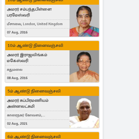
அமரர் சம்பந்தபிள்ளை
பரமேஸ்வரி
மீசாலை, London, United Kingdom
07 Aug, 2016
10ம் ஆண்டு நினைவஞ்சலி
அமரர் இராஜலிங்கம்
மகேஸ்வரி
சுதுமலை
08 Aug, 2016
5ம் ஆண்டு நினைவஞ்சலி
அமரர் சுப்பிரமணியம்
அன்னலட்சுமி
காரைநகர் கோவளம்,
வெள்ளவத்தை
02 Aug, 2021
6ம் ஆண்டு நினைவஞ்சலி