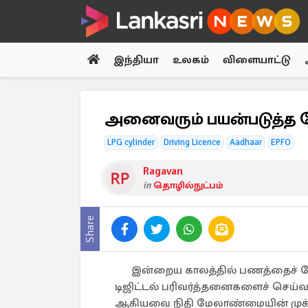
இந்தியா
உலகம்
விளையாட்டு
அனைவரும் பயன்படுத்த வ
LPG cylinder
Driving Licence
Aadhaar
EPFO
Ragavan
in
தொழில்நுட்பம்
Share
இன்றைய காலத்தில் பணத்தைச் ச
டிஜிட்டல் பரிவர்த்தனைகளைச் செய
ஆகியவை நிதி மேலாண்மையின் முக்க