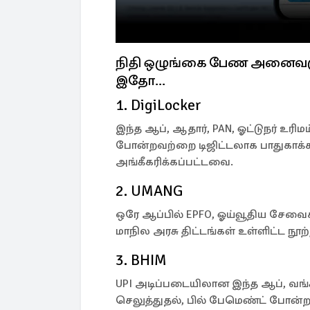
நிதி ஒழுங்கை பேண அனைவரும
இதோ...
1. DigiLocker
இந்த ஆப், ஆதார், PAN, ஓட்டுநர் உரிம
போன்றவற்றை டிஜிட்டலாக பாதுகாக்க
அங்கீகரிக்கப்பட்டவை.
2. UMANG
ஒரே ஆப்பில் EPFO, ஓய்வூதிய சேவைகள்,
மாநில அரசு திட்டங்கள் உள்ளிட்ட 
3. BHIM
UPI அடிப்படையிலான இந்த ஆப், வங்க
செலுத்துதல், பில் பேமெண்ட் போன்ற