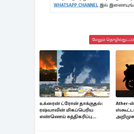
WHATSAPP CHANNEL
இல் இணையுங்
மேலும் தொழில்நுட்பம்
உக்ரைன் ட்ரோன் தாக்குதல்:
Ather-ன
ரஷ்யாவின் மிகப்பெரிய
ஸ்கூட்ட
எண்ணெய் சுத்திகரிப்பு
அறிமுக
நிலையம் சேதம்