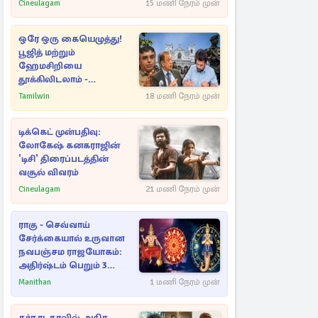
Cineulagam
15 மணி நேரம் முன்
ஒரே ஒரு கையெழுத்து!
பூஜித் மற்றும்
ஹேமசிறியை
தூக்கிலிடலாம் -
அநுரவுக்குச் சென்ற
Tamilwin
18 மணி நேரம் முன்
அறிவுரை..
டிக்கெட் முன்பதிவு:
லோகேஷ் கனகராஜின்
'டிசி' திரைப்படத்தின்
வசூல் விவரம்
Cineulagam
21 மணி நேரம் முன்
ராகு - செவ்வாய்
சேர்க்கையால் உருவான
நவபஞ்சம ராஜயோகம்:
அதிர்ஷ்டம் பெறும் 3
ராசிகள்!
Manithan
1 மணி நேரம் முன்