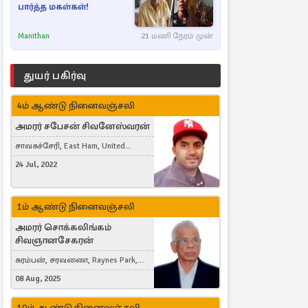
பார்த்த மகள்கள்!
Manithan
21 மணி நேரம் முன்
துயர் பகிர்வு
4ம் ஆண்டு நினைவஞ்சலி
அமரர் சபேசன் சிவனேஸ்வரன்
சாவகச்சேரி, East Ham, United
Kingdom
24 Jul, 2022
1ம் ஆண்டு நினைவஞ்சலி
அமரர் சொக்கலிங்கம்
சிவஞானசேகரன்
கரம்பன், சரவணை, Raynes Park,
London, United Kingdom
08 Aug, 2025
10ம் ஆண்டு நினைவஞ்சலி