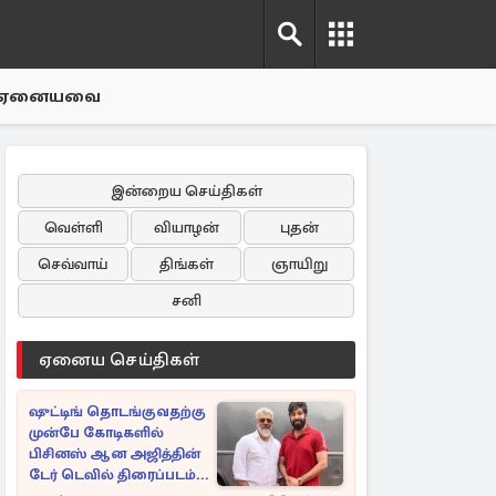
ஏனையவை
இன்றைய செய்திகள்
வெள்ளி
வியாழன்
புதன்
செவ்வாய்
திங்கள்
ஞாயிறு
சனி
ஏனைய செய்திகள்
ஷுட்டிங் தொடங்குவதற்கு
முன்பே கோடிகளில்
பிசினஸ் ஆன அஜித்தின்
டேர் டெவில் திரைப்படம்...