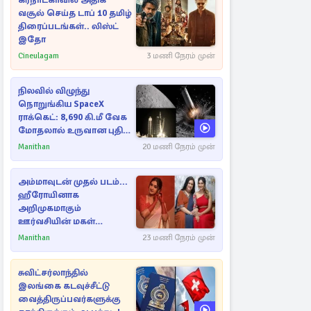
கர்நாடகாவில் அதிக
வசூல் செய்த டாப் 10 தமிழ்
திரைப்படங்கள்.. லிஸ்ட்
இதோ
Cineulagam
3 மணி நேரம் முன்
நிலவில் விழுந்து
நொறுங்கிய SpaceX
ராக்கெட்: 8,690 கி.மீ வேக
மோதலால் உருவான புதிய
பள்ளம்!
Manithan
20 மணி நேரம் முன்
அம்மாவுடன் முதல் படம்...
ஹீரோயினாக
அறிமுகமாகும்
ஊர்வசியின் மகள்
தேஜலட்சுமி!
Manithan
23 மணி நேரம் முன்
சுவிட்சர்லாந்தில்
இலங்கை கடவுச்சீட்டு
வைத்திருப்பவர்களுக்கு