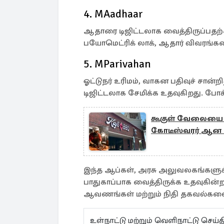
4. MAadhaar
ஆதாரை டிஜிட்டலாக வைத்திருப்பதற்கா
பயோமெட்ரிக் லாக், ஆதார் விவரங்கள
5. MParivahan
ஓட்டுநர் உரிமம், வாகன பதிவுச் சான
டிஜிட்டலாக சேமிக்க உதவுகிறது. ப
கூகுள் வேலையை வி
கோடீஸ்வரர் ஆன 
இந்த ஆப்கள், அரசு அலுவலகங்கள
பாதுகாப்பாக வைத்திருக்க உதவுகின்ற
ஆவணங்கள் மற்றும் நிதி தகவல்களை
உள்நாட்டு மற்றும் வெளிநாட்டு செ