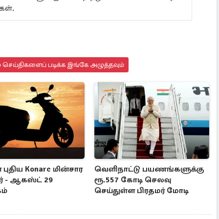
கள்.
 செய்திகளைப் படிக்க இங்கே அழுத்தவும்
் புதிய Konarc மின்சார
வெளிநாட்டு பயணங்களுக்கு
ர் - ஆகஸ்ட் 29
ரூ.557 கோடி செலவு
ம்
செய்துள்ள பிரதமர் மோடி