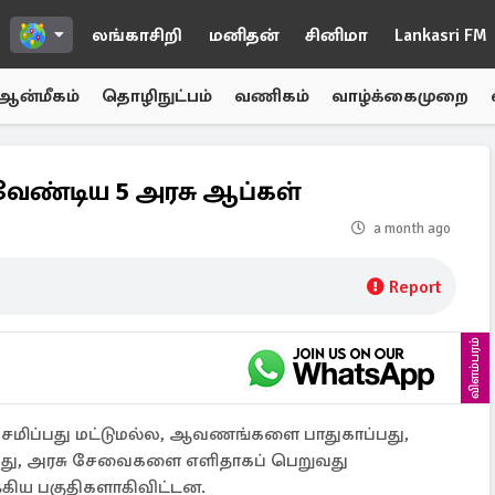
லங்காசிறி
மனிதன்
சினிமா
Lankasri FM
ஆன்மீகம்
தொழிநுட்பம்
வணிகம்
வாழ்க்கைமுறை
ேண்டிய 5 அரசு ஆப்கள்
a month ago
Report
விளம்பரம்
ேமிப்பது மட்டுமல்ல, ஆவணங்களை பாதுகாப்பது,
்வது, அரசு சேவைகளை எளிதாகப் பெறுவது
ிய பகுதிகளாகிவிட்டன.