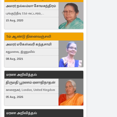
அமரர் நல்லம்மா சோமசுந்திரம்
புங்குடுதீவு 11ம் வட்டாரம்,
கொட்டாஞ்சேனை
15 Aug, 2020
5ம் ஆண்டு நினைவஞ்சலி
அமரர் மகேஸ்வரி கந்தசாமி
சுதுமலை, இணுவில்
08 Aug, 2021
மரண அறிவித்தல்
திருமதி பூரணம் ஏனாதிநாதன்
காரைநகர், London, United Kingdom
05 Aug, 2026
மரண அறிவித்தல்