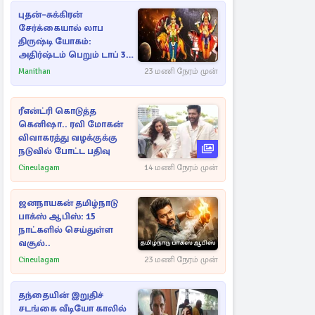
புதன்–சுக்கிரன்
சேர்க்கையால் லாப
திருஷ்டி யோகம்:
அதிர்ஷ்டம் பெறும் டாப் 3
ராசிகள்!
Manithan
23 மணி நேரம் முன்
ரீஎன்ட்ரி கொடுத்த
கெனிஷா.. ரவி மோகன்
விவாகரத்து வழக்குக்கு
நடுவில் போட்ட பதிவு
Cineulagam
14 மணி நேரம் முன்
ஜனநாயகன் தமிழ்நாடு
பாக்ஸ் ஆபிஸ்: 15
நாட்களில் செய்துள்ள
வசூல்..
Cineulagam
23 மணி நேரம் முன்
தந்தையின் இறுதிச்
சடங்கை வீடியோ காலில்