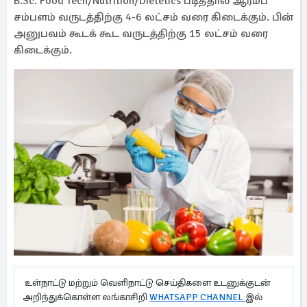
B.Sc. Food Tech/Nutrition/Dietetics படித்தால் ஆரம்ப
சம்பளம் வருடத்திற்கு 4-6 லட்சம் வரை கிடைக்கும். பின்
அனுபவம் கூடக் கூட வருடத்திற்கு 15 லட்சம் வரை
கிடைக்கும்.
உள்நாட்டு மற்றும் வெளிநாட்டு செய்திகளை உடனுக்குடன்
அறிந்துக்கொள்ள லங்காசிறி
WHATSAPP CHANNEL
இல்