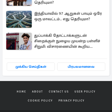
தெரியுமா?
இந்தியாவில் 97 ஆறுகள் பாயும் ஒரே
ஒரு மாவட்டம்.. எது தெரியுமா?
துப்பாக்கி தோட்டாக்களுடன்
சிறைக்குள் நுழைய முயன்ற பள்ளிச்
சிறுமி: விசாரணையின் கூறிய
காரணம்
முக்கிய செய்திகள்
பிரபலமானவை
HOME
ABOUT
CONTACT US
USER POLICY
COOKIE POLICY
PRIVACY POLICY