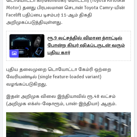
டொயோட்டா கிர்லோஸ்கர் மோட்டார் (Toyota Kirloskar
Motor) தனது பிரபலமான செடான் Toyota Camry-யின்
Facelift பதிப்பை டிசம்பர் 11-ஆம் திகதி
அறிமுகப்படுத்தியுள்ளது.
ரூ.9 லட்சத்தில் விமான த்ராட்டில்
போன்ற கியர் ஷிஃப்டருடன் வரும்
புதிய கார்
புதிய தலைமுறை டொயோட்டா கேம்ரி ஒற்றை
வேரியண்டில் (single feature-loaded variant)
வழங்கப்படுகிறது.
இதன் அறிமுக விலை இந்தியாவில் ரூ.48 லட்சம்
(அறிமுக எக்ஸ்-ஷோரூம், பான்-இந்தியா) ஆகும்.