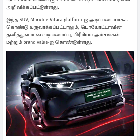
அறிவிக்கப்பட்டுள்ளது.
இந்த SUV, Maruti e-Vitara platform-ஐ அடிப்படையாகக்
கொண்டு உருவாக்கப்பட்டாலும், டொயோட்டாவின்
தனித்துவமான வடிவமைப்பு, பிரீமியம் அம்சங்கள்
மற்றும் brand value-ஐ கொண்டுள்ளது.