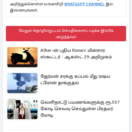
அறிந்துக்கொள்ள லங்காசிறி
WHATSAPP CHANNEL
இல்
இணையுங்கள்.
மேலும் தொழில்நுட்பம் செய்திகளைப் படிக்க இங்கே
அழுத்தவும்
Ather-ன் புதிய Konarc மின்சார
ஸ்கூட்டர் - ஆகஸ்ட் 29 அறிமுகம்
ஜேர்மன் சரக்கு கப்பல் மீது ரஷ்ய
ட்ரோன் தாக்குதல்
வெளிநாட்டு பயணங்களுக்கு ரூ.557
கோடி செலவு செய்துள்ள பிரதமர்
மோடி