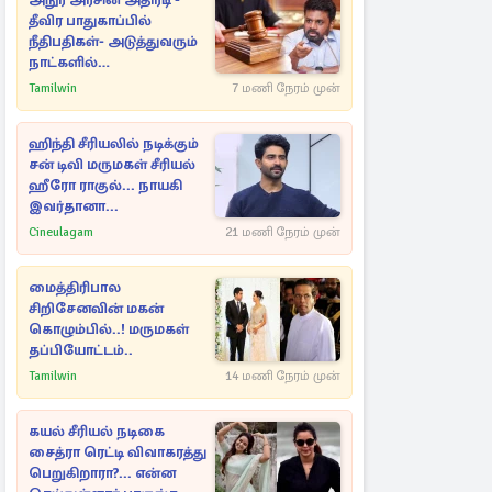
அநுர அரசின் அதிரடி -
தீவிர பாதுகாப்பில்
நீதிபதிகள்- அடுத்துவரும்
நாட்களில்
அம்பலமாகவுள்ள ரகசியம்
Tamilwin
7 மணி நேரம் முன்
ஹிந்தி சீரியலில் நடிக்கும்
சன் டிவி மருமகள் சீரியல்
ஹீரோ ராகுல்... நாயகி
இவர்தானா...
Cineulagam
21 மணி நேரம் முன்
மைத்திரிபால
சிறிசேனவின் மகன்
கொழும்பில்..! மருமகள்
தப்பியோட்டம்..
Tamilwin
14 மணி நேரம் முன்
கயல் சீரியல் நடிகை
சைத்ரா ரெட்டி விவாகரத்து
பெறுகிறாரா?... என்ன