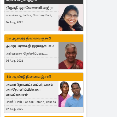
திருமதி ஞானேஸ்வரி வஜிரா
வல்வெட்டி, Jaffna, Newbury Park,
United Kingdom
04 Aug, 2026
5ம் ஆண்டு நினைவஞ்சலி
அமரர் பராசக்தி இராசநாயகம்
அரியாலை, தெல்லிப்பழை,
Montreal, Canada
06 Aug, 2021
1ம் ஆண்டு நினைவஞ்சலி
அமரர் றோபர்ட் வரப்பிரகாசம்
அந்தோனிப்பிள்ளை
வரப்பிரகாசம்
மானிப்பாய், London Ontario, Canada
07 Aug, 2025