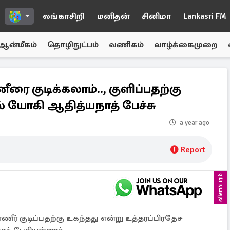
லங்காசிறி
மனிதன்
சினிமா
Lankasri FM
ஆன்மீகம்
தொழிநுட்பம்
வணிகம்
வாழ்க்கைமுறை
ை குடிக்கலாம்.., குளிப்பதற்கு
 யோகி ஆதித்யநாத் பேச்சு
a year ago
Report
விளம்பரம்
ர் குடிப்பதற்கு உகந்தது என்று உத்தரப்பிரதேச