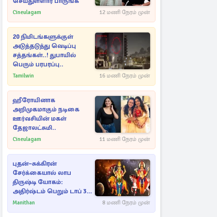
செய்துள்ளார் பாருங்க
Cineulagam
12 மணி நேரம் முன்
20 நிமிடங்களுக்குள்
அடுத்தடுத்து வெடிப்பு
சத்தங்கள்..! துபாயில்
பெரும் பரபரப்பு..
Tamilwin
16 மணி நேரம் முன்
ஹீரோயினாக
அறிமுகமாகும் நடிகை
ஊர்வசியின் மகள்
தேஜாலட்சுமி..
Cineulagam
11 மணி நேரம் முன்
புதன்–சுக்கிரன்
சேர்க்கையால் லாப
திருஷ்டி யோகம்:
அதிர்ஷ்டம் பெறும் டாப் 3
ராசிகள்!
Manithan
8 மணி நேரம் முன்