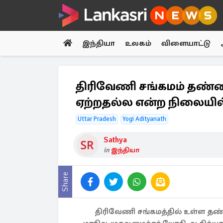
இந்தியா
உலகம்
விளையாட்டு
திரிவேணி சங்கமம் தண்ணீர
ஏற்றதல்ல என்ற நிலையில்
Uttar Pradesh
Yogi Adityanath
Sathya
in
இந்தியா
Share
திரிவேணி சங்கமத்தில் உள்ள தண்ணீ