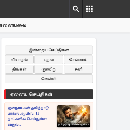
ஏனையவை
இன்றைய செய்திகள்
வியாழன்
புதன்
செவ்வாய்
திங்கள்
ஞாயிறு
சனி
வெள்ளி
ஏனைய செய்திகள்
ஜனநாயகன் தமிழ்நாடு
பாக்ஸ் ஆபிஸ்: 15
நாட்களில் செய்துள்ள
வசூல்..