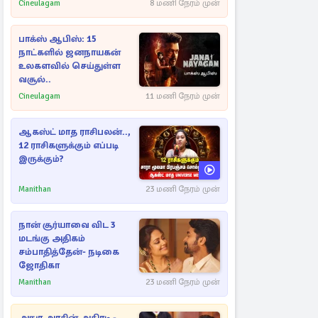
Cineulagam
8 மணி நேரம் முன்
பாக்ஸ் ஆபிஸ்: 15
நாட்களில் ஜனநாயகன்
உலகளவில் செய்துள்ள
வசூல்..
Cineulagam
11 மணி நேரம் முன்
ஆகஸ்ட் மாத ராசிபலன்..,
12 ராசிகளுக்கும் எப்படி
இருக்கும்?
Manithan
23 மணி நேரம் முன்
நான் சூர்யாவை விட 3
மடங்கு அதிகம்
சம்பாதித்தேன்- நடிகை
ஜோதிகா
Manithan
23 மணி நேரம் முன்