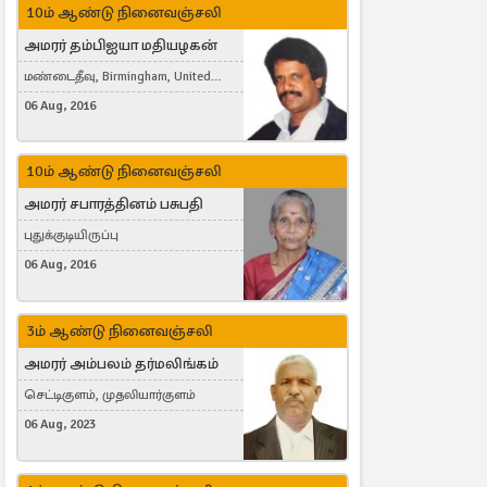
10ம் ஆண்டு நினைவஞ்சலி
அமரர் தம்பிஐயா மதியழகன்
மண்டைதீவு, Birmingham, United
Kingdom
06 Aug, 2016
10ம் ஆண்டு நினைவஞ்சலி
அமரர் சபாரத்தினம் பசுபதி
புதுக்குடியிருப்பு
06 Aug, 2016
3ம் ஆண்டு நினைவஞ்சலி
அமரர் அம்பலம் தர்மலிங்கம்
செட்டிகுளம், முதலியார்குளம்
06 Aug, 2023