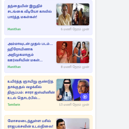
தந்தையின் இறுதிச்
சடங்கை வீடியோ காலில்
பார்த்த மகள்கள்!
Manithan
6 மணி நேரம் முன்
அம்மாவுடன் முதல் படம்...
ஹீரோயினாக
அறிமுகமாகும்
ஊர்வசியின் மகள்
தேஜலட்சுமி!
Manithan
8 மணி நேரம் முன்
உயிர்த்த ஞாயிறு குண்டுத்
தாக்குதல் வழக்கில்
திருப்பம்: சாரா ஜஸ்மினின்
உடல் தொடர்பில்
நீதிமன்றத்தில் வெளியான
Tamilwin
13 மணி நேரம் முன்
அதிர்ச்சி தகவல்
மோசமடைந்துள்ள பசில்
ராஜபக்சவின் உடல்நிலை!