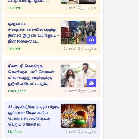
கட்டுப்பாட்டுக்குள்..!
அதிரடியாக களமிறங்கிய
Tamilwin
4 மணி நேரம் முன்
அதிகாரிகள்
குருவிட்ட
சிறைச்சாலையில் பதற்ற
நிலை! இருவர் உயிரிழப்பு -
நிலைமையை
கட்டுப்படுத்த பொலிஸார்
Tamilwin
10 மணி நேரம் முன்
கண்ணீர்புகை பிரயோகம்
ரீஎன்ட்ரி கொடுத்த
கெனிஷா.. ரவி மோகன்
விவாகரத்து வழக்குக்கு
நடுவில் போட்ட பதிவு
Cineulagam
23 மணி நேரம் முன்
18 ஆண்டுகளுக்குப் பிறகு
சூரியன்- கேது அரிய
சேர்க்கை: அதிர்ஷ்டம்
பெறும் 3 ராசிகள்!
Manithan
9 மணி நேரம் முன்