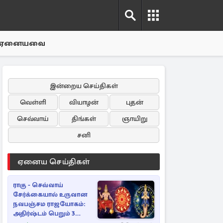
ஏனையவை
இன்றைய செய்திகள்
வெள்ளி
வியாழன்
புதன்
செவ்வாய்
திங்கள்
ஞாயிறு
சனி
ஏனைய செய்திகள்
ராகு - செவ்வாய்
சேர்க்கையால் உருவான
நவபஞ்சம ராஜயோகம்:
அதிர்ஷ்டம் பெறும் 3