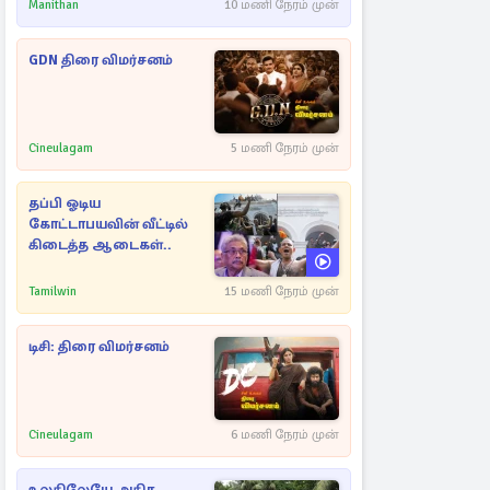
ராசிகள்!
Manithan
10 மணி நேரம் முன்
GDN திரை விமர்சனம்
Cineulagam
5 மணி நேரம் முன்
தப்பி ஓடிய
கோட்டாபயவின் வீட்டில்
கிடைத்த ஆடைகள்..
Tamilwin
15 மணி நேரம் முன்
டிசி: திரை விமர்சனம்
Cineulagam
6 மணி நேரம் முன்