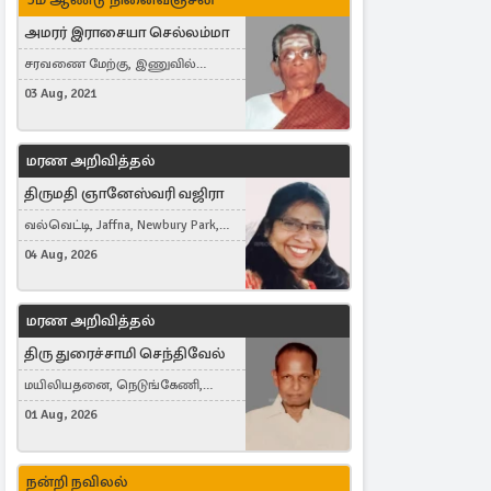
அமரர் இராசையா செல்லம்மா
சரவணை மேற்கு, இணுவில்
கிழக்கு
03 Aug, 2021
மரண அறிவித்தல்
திருமதி ஞானேஸ்வரி வஜிரா
வல்வெட்டி, Jaffna, Newbury Park,
United Kingdom
04 Aug, 2026
மரண அறிவித்தல்
திரு துரைச்சாமி செந்திவேல்
மயிலியதனை, நெடுங்கேணி,
கம்பர்மலை
01 Aug, 2026
நன்றி நவிலல்