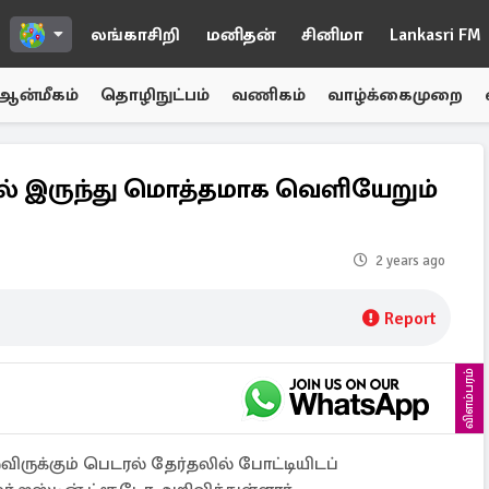
லங்காசிறி
மனிதன்
சினிமா
Lankasri FM
ஆன்மீகம்
தொழிநுட்பம்
வணிகம்
வாழ்க்கைமுறை
ல் இருந்து மொத்தமாக வெளியேறும்
2 years ago
Report
விளம்பரம்
ருக்கும் பெடரல் தேர்தலில் போட்டியிடப்