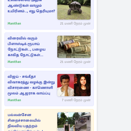
உலகிலேயே அதிக
ஆண்டுகள் வாழும்
உயிரினம்.., எது தெரியுமா?
Manithan
21 மணி நேரம் முன்
விரைவில் வரும்
பிளாஸ்டிக் ரூபாய்
நோட்டுகள்.., பழைய
காகித நோட்டுகள்
செல்லுமா?
Manithan
21 மணி நேரம் முன்
விஜய் - சங்கீதா
விவாகரத்து வழக்கு இன்று
விசாரணை - காணொளி
மூலம் ஆஜராக வாய்ப்பு
Manithan
7 மணி நேரம் முன்
பல்லன்சேன
சிறைச்சாலையில்
நிலவிய பதற்றம்