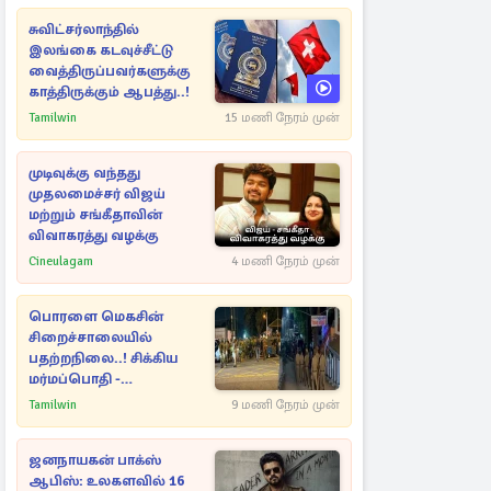
சுவிட்சர்லாந்தில்
இலங்கை கடவுச்சீட்டு
வைத்திருப்பவர்களுக்கு
காத்திருக்கும் ஆபத்து..!
Tamilwin
15 மணி நேரம் முன்
முடிவுக்கு வந்தது
முதலமைச்சர் விஜய்
மற்றும் சங்கீதாவின்
விவாகரத்து வழக்கு
Cineulagam
4 மணி நேரம் முன்
பொரளை மெகசின்
சிறைச்சாலையில்
பதற்றநிலை..! சிக்கிய
மர்மப்பொதி -
பின்னணியில் வெளியான
Tamilwin
9 மணி நேரம் முன்
காரணம்
ஜனநாயகன் பாக்ஸ்
ஆபிஸ்: உலகளவில் 16