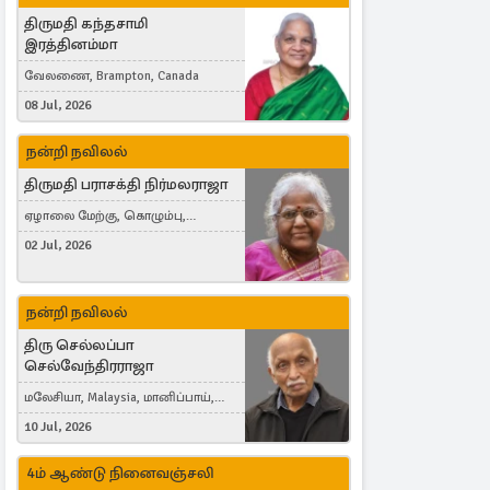
திருமதி கந்தசாமி
இரத்தினம்மா
வேலணை, Brampton, Canada
08 Jul, 2026
நன்றி நவிலல்
திருமதி பராசக்தி நிர்மலராஜா
ஏழாலை மேற்கு, கொழும்பு,
தங்காலை, London, United Kingdom
02 Jul, 2026
நன்றி நவிலல்
திரு செல்லப்பா
செல்வேந்திரராஜா
மலேசியா, Malaysia, மானிப்பாய்,
Duisburg, Germany, London, United
10 Jul, 2026
Kingdom
4ம் ஆண்டு நினைவஞ்சலி