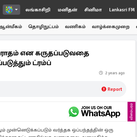
லங்காசிறி
மனிதன்
சினிமா
Lankasri FM
ஆன்மீகம்
தொழிநுட்பம்
வணிகம்
வாழ்க்கைமுறை
ிரோதம் என கருதப்படுவதை
ுத்தும் ட்ரம்ப்
2 years ago
Report
விளம்பரம்
ும் முன்னெடுக்கப்படும் வர்த்தக ஒப்பந்தத்தின் ஒரு