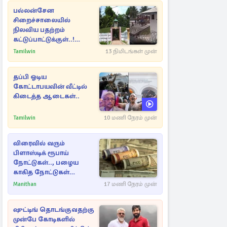
பல்லன்சேன
சிறைச்சாலையில்
நிலவிய பதற்றம்
கட்டுப்பாட்டுக்குள்..!
அதிரடியாக களமிறங்கிய
Tamilwin
13 நிமிடங்கள் முன்
அதிகாரிகள்
தப்பி ஓடிய
கோட்டாபயவின் வீட்டில்
கிடைத்த ஆடைகள்..
Tamilwin
10 மணி நேரம் முன்
விரைவில் வரும்
பிளாஸ்டிக் ரூபாய்
நோட்டுகள்.., பழைய
காகித நோட்டுகள்
செல்லுமா?
Manithan
17 மணி நேரம் முன்
ஷுட்டிங் தொடங்குவதற்கு
முன்பே கோடிகளில்