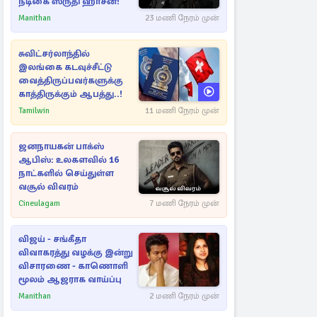
நடிகை ஸ்ருதி ஹாசன்!
Manithan
23 மணி நேரம் முன்
சுவிட்சர்லாந்தில்
இலங்கை கடவுச்சீட்டு
வைத்திருப்பவர்களுக்கு
காத்திருக்கும் ஆபத்து..!
Tamilwin
11 மணி நேரம் முன்
ஜனநாயகன் பாக்ஸ்
ஆபிஸ்: உலகளவில் 16
நாட்களில் செய்துள்ள
வசூல் விவரம்
Cineulagam
7 மணி நேரம் முன்
விஜய் - சங்கீதா
விவாகரத்து வழக்கு இன்று
விசாரணை - காணொளி
மூலம் ஆஜராக வாய்ப்பு
Manithan
2 மணி நேரம் முன்