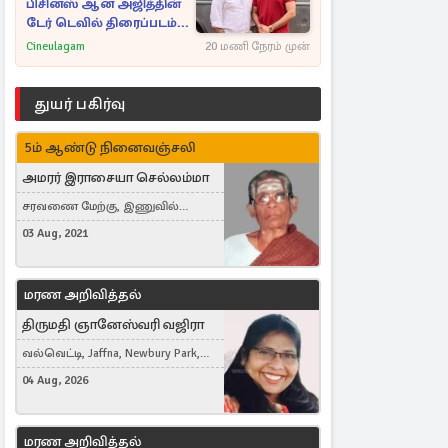
பிசினஸ் ஆன அஜித்தின்
டேர் டெவில் திரைப்படம்...
Cineulagam
20 மணி நேரம் முன்
துயர் பகிர்வு
5ம் ஆண்டு நினைவஞ்சலி
அமரர் இராசையா செல்லம்மா
சரவணை மேற்கு, இணுவில்
கிழக்கு
03 Aug, 2021
மரண அறிவித்தல்
திருமதி ஞானேஸ்வரி வஜிரா
வல்வெட்டி, Jaffna, Newbury Park,
United Kingdom
04 Aug, 2026
மரண அறிவித்தல்