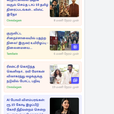
கர்நாடகாவில் அதிக
வசூல் செய்த டாப் 10 தமிழ்
திரைப்படங்கள்.. லிஸ்ட்
இதோ
Cineulagam
8 மணி நேரம் முன்
குருவிட்ட
சிறைச்சாலையில் பதற்ற
நிலை! இருவர் உயிரிழப்பு -
நிலைமையை
கட்டுப்படுத்த பொலிஸார்
Tamilwin
6 மணி நேரம் முன்
கண்ணீர்புகை பிரயோகம்
ரீஎன்ட்ரி கொடுத்த
கெனிஷா.. ரவி மோகன்
விவாகரத்து வழக்குக்கு
நடுவில் போட்ட பதிவு
Cineulagam
19 மணி நேரம் முன்
AI போலி விளம்பரங்கள்:
ரூ.15 கோடி இழப்பீடு
கோரி நீதிமன்றம் சென்ற