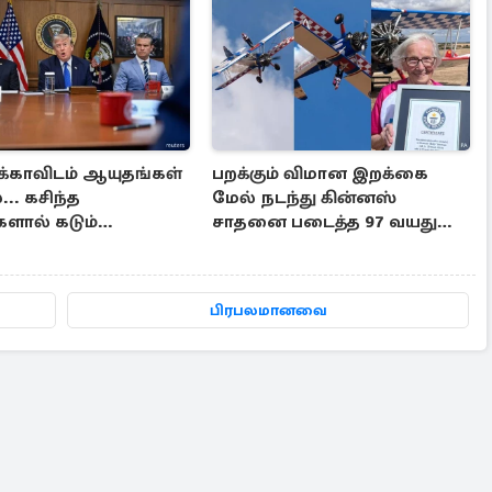
்காவிடம் ஆயுதங்கள்
பறக்கும் விமான இறக்கை
.. கசிந்த
மேல் நடந்து கின்னஸ்
ளால் கடும்
சாதனை படைத்த 97 வயது
ல் ட்ரம்ப்
மூதாட்டி
பிரபலமானவை