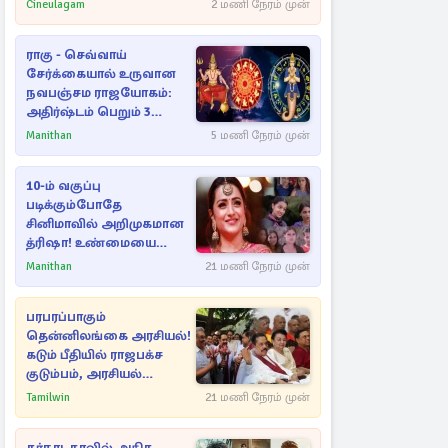
Cineulagam
2 மணி நேரம் முன்
ராகு - செவ்வாய்
சேர்க்கையால் உருவான
நவபஞ்சம ராஜயோகம்:
அதிர்ஷ்டம் பெறும் 3
ராசிகள்!
Manithan
5 மணி நேரம் முன்
10-ம் வகுப்பு
படிக்கும்போதே
சினிமாவில் அறிமுகமான
த்ரிஷா! உண்மையை
பகிர்ந்த இயக்குநர் பிரவீன்
Manithan
21 மணி நேரம் முன்
காந்தி
பரபரப்பாகும்
தென்னிலங்கை அரசியல்!
கடும் பீதியில் ராஜபக்ச
குடும்பம், அரசியல்
நட்புகள்
Tamilwin
21 மணி நேரம் முன்