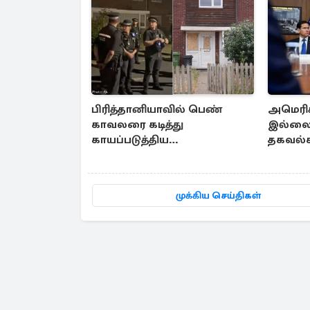
பிரித்தானியாவில் பெண்
அமெரிக
காவலரை கடித்து
இல்லை.
காயப்படுத்திய
தகவல்க
வன்முறையாளர்கள்: இருவர்
கோபத்தி
அதிரடியாக கைது
முக்கிய செய்திகள்