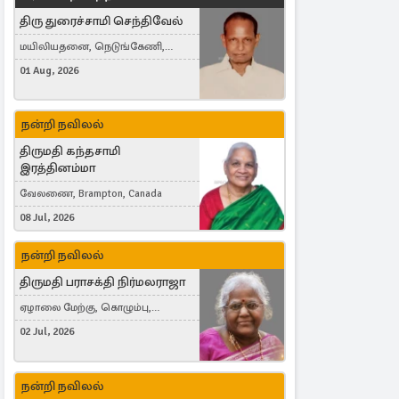
திரு துரைச்சாமி செந்திவேல்
மயிலியதனை, நெடுங்கேணி,
கம்பர்மலை
01 Aug, 2026
நன்றி நவிலல்
திருமதி கந்தசாமி
இரத்தினம்மா
வேலணை, Brampton, Canada
08 Jul, 2026
நன்றி நவிலல்
திருமதி பராசக்தி நிர்மலராஜா
ஏழாலை மேற்கு, கொழும்பு,
தங்காலை, London, United Kingdom
02 Jul, 2026
நன்றி நவிலல்