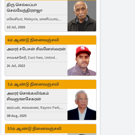
திரு செல்லப்பா
செல்வேந்திரராஜா
மலேசியா, Malaysia, மானிப்பாய்,
Duisburg, Germany, London, United
10 Jul, 2026
Kingdom
4ம் ஆண்டு நினைவஞ்சலி
அமரர் சபேசன் சிவனேஸ்வரன்
சாவகச்சேரி, East Ham, United
Kingdom
24 Jul, 2022
1ம் ஆண்டு நினைவஞ்சலி
அமரர் சொக்கலிங்கம்
சிவஞானசேகரன்
கரம்பன், சரவணை, Raynes Park,
London, United Kingdom
08 Aug, 2025
10ம் ஆண்டு நினைவஞ்சலி