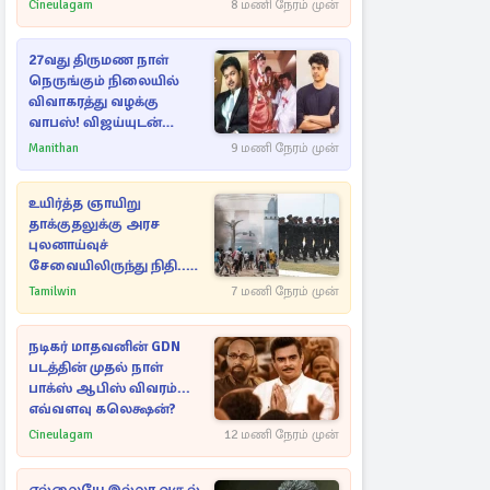
Cineulagam
8 மணி நேரம் முன்
27வது திருமண நாள்
நெருங்கும் நிலையில்
விவாகரத்து வழக்கு
வாபஸ்! விஜய்யுடன்
மீண்டும் இணைவாரா?
Manithan
9 மணி நேரம் முன்
உயிர்த்த ஞாயிறு
தாக்குதலுக்கு அரச
புலனாய்வுச்
சேவையிலிருந்து நிதி..
வெளியான அதிர்ச்சி
Tamilwin
7 மணி நேரம் முன்
தகவல்!
நடிகர் மாதவனின் GDN
படத்தின் முதல் நாள்
பாக்ஸ் ஆபிஸ் விவரம்...
எவ்வளவு கலெக்ஷன்?
Cineulagam
12 மணி நேரம் முன்