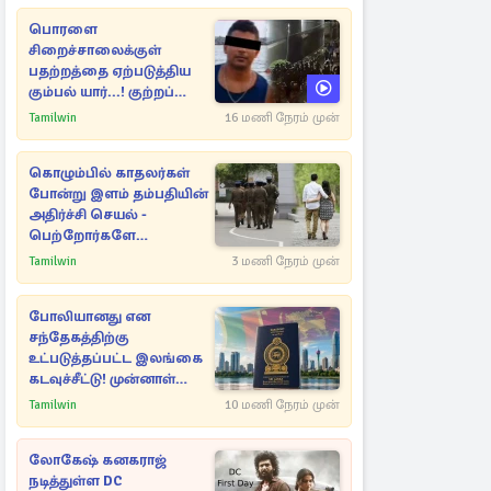
பொரளை
சிறைச்சாலைக்குள்
பதற்றத்தை ஏற்படுத்திய
கும்பல் யார்...! குற்றப்
பின்னணி தொடர்பில்
Tamilwin
16 மணி நேரம் முன்
அதிர்ச்சித் தகவல்கள்
கொழும்பில் காதலர்கள்
போன்று இளம் தம்பதியின்
அதிர்ச்சி செயல் -
பெற்றோர்களே
எச்சரிக்கை
Tamilwin
3 மணி நேரம் முன்
போலியானது என
சந்தேகத்திற்கு
உட்படுத்தப்பட்ட இலங்கை
கடவுச்சீட்டு! முன்னாள்
எம்.பிக்கு
Tamilwin
10 மணி நேரம் முன்
பிரித்தானியாவில் ஏற்பட்ட
சிக்கல்
லோகேஷ் கனகராஜ்
நடித்துள்ள DC