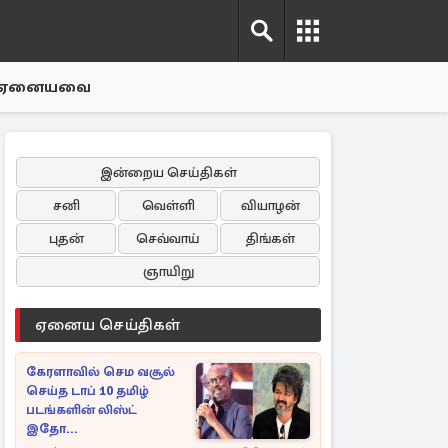
ஏனையவை
இன்றைய செய்திகள்
சனி
வெள்ளி
வியாழன்
புதன்
செவ்வாய்
திங்கள்
ஞாயிறு
ஏனைய செய்திகள்
கேரளாவில் செம வசூல்
செய்த டாப் 10 தமிழ்
படங்களின் லிஸ்ட்
இதோ...