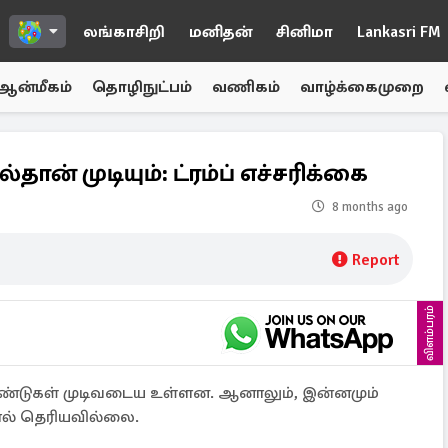
லங்காசிறி
மனிதன்
சினிமா
Lankasri FM
ஆன்மீகம்
தொழிநுட்பம்
வணிகம்
வாழ்க்கைமுறை
ான் முடியும்: ட்ரம்ப் எச்சரிக்கை
8 months ago
Report
விளம்பரம்
 ஆண்டுகள் முடிவடைய உள்ளன. ஆனாலும், இன்னமும்
போல் தெரியவில்லை.