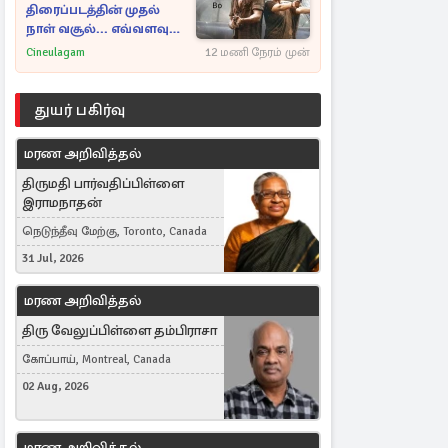
திரைப்படத்தின் முதல்
நாள் வசூல்... எவ்வளவு
தெரியுமா?
Cineulagam
12 மணி நேரம் முன்
துயர் பகிர்வு
மரண அறிவித்தல்
திருமதி பார்வதிப்பிள்ளை
இராமநாதன்
நெடுந்தீவு மேற்கு, Toronto, Canada
31 Jul, 2026
மரண அறிவித்தல்
திரு வேலுப்பிள்ளை தம்பிராசா
கோப்பாய், Montreal, Canada
02 Aug, 2026
மரண அறிவித்தல்