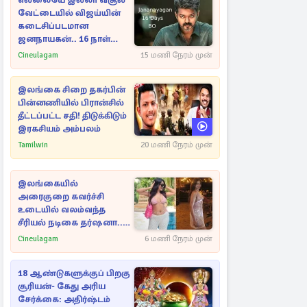
எல்லையே இல்லா வசூல்
வேட்டையில் விஜய்யின்
கடைசிப்படமான
ஜனநாயகன்.. 16 நாள்
பாக்ஸ் ஆபிஸ்
Cineulagam
15 மணி நேரம் முன்
இலங்கை சிறை தகர்பின்
பின்னணியில் பிரான்சில்
தீட்டப்பட்ட சதி! திடுக்கிடும்
இரகசியம் அம்பலம்
Tamilwin
20 மணி நேரம் முன்
இலங்கையில்
அரைகுறை கவர்ச்சி
உடையில் வலம்வந்த
சீரியல் நடிகை தர்ஷனா...
அவரே வெளியிட்ட
Cineulagam
6 மணி நேரம் முன்
வீடியோ
18 ஆண்டுகளுக்குப் பிறகு
சூரியன்- கேது அரிய
சேர்க்கை: அதிர்ஷ்டம்