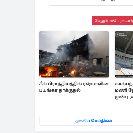
மேலும் அமெரிக்கா ச
கீவ் பிராந்தியத்தில் ரஷ்யாவின்
கால்பந்
பயங்கர தாக்குதல்
மணி நே
முன்பு
ரஷ்ய 
முக்கிய செய்திகள்