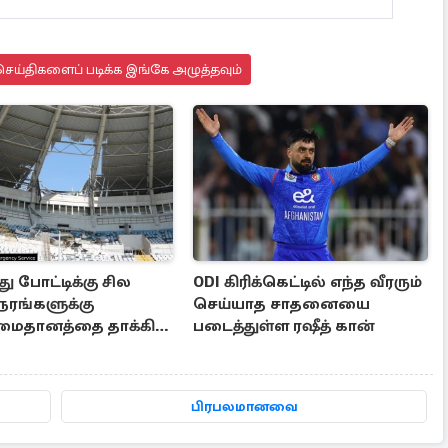
ெய்திகளைப் படிக்க இங்கே அழுத்தவும்
து போட்டிக்கு சில
ODI கிரிக்கெட்டில் எந்த வீரரும்
ரங்களுக்கு
செய்யாத சாதனையை
.,மைதானத்தை தாக்கிய
படைத்துள்ள ரஷீத் கான்
ஏவுகணை
பிரபலமானவை