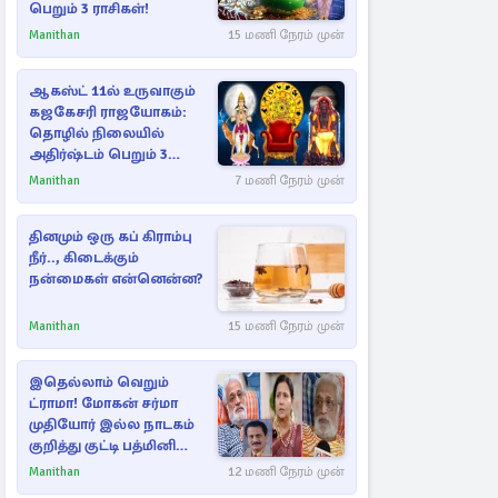
பெறும் 3 ராசிகள்!
Manithan
15 மணி நேரம் முன்
ஆகஸ்ட் 11ல் உருவாகும்
கஜகேசரி ராஜயோகம்:
தொழில் நிலையில்
அதிர்ஷ்டம் பெறும் 3
ராசிகள்!
Manithan
7 மணி நேரம் முன்
தினமும் ஒரு கப் கிராம்பு
நீர்.., கிடைக்கும்
நன்மைகள் என்னென்ன?
Manithan
15 மணி நேரம் முன்
இதெல்லாம் வெறும்
ட்ராமா! மோகன் சர்மா
முதியோர் இல்ல நாடகம்
குறித்து குட்டி பத்மினி
பரபரப்பு பேட்டி
Manithan
12 மணி நேரம் முன்