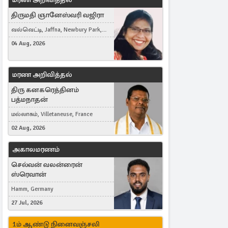
திருமதி ஞானேஸ்வரி வஜிரா
வல்வெட்டி, Jaffna, Newbury Park,
United Kingdom
04 Aug, 2026
மரண அறிவித்தல்
திரு கனகரெத்தினம்
பத்மநாதன்
மல்லாகம், Villetaneuse, France
02 Aug, 2026
அகாலமரணம்
செல்வன் வலன்ரைன்
ஸ்ரெவான்
Hamm, Germany
27 Jul, 2026
1ம் ஆண்டு நினைவஞ்சலி