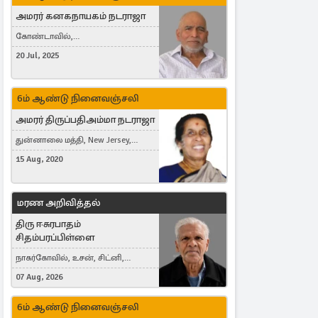
அமரர் கனகநாயகம் நடராஜா
கோண்டாவில்,
புன்னாலைக்கட்டுவன், சவுதி
20 Jul, 2025
அரேபியா, Saudi Arabia, ஜேர்மனி,
Germany, Brampton, Canada
6ம் ஆண்டு நினைவஞ்சலி
அமரர் திருப்பதிஅம்மா நடராஜா
துன்னாலை மத்தி, New Jersey,
United States, Toronto, Canada
15 Aug, 2020
மரண அறிவித்தல்
திரு ஈசுரபாதம்
சிதம்பரப்பிள்ளை
நாகர்கோவில், உசன், சிட்னி,
Australia
07 Aug, 2026
6ம் ஆண்டு நினைவஞ்சலி