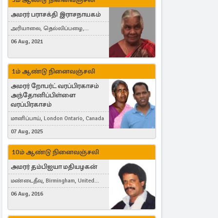
அமரர் பராசக்தி இராசநாயகம்
அரியாலை, தெல்லிப்பழை,
Montreal, Canada
06 Aug, 2021
1ம் ஆண்டு நினைவஞ்சலி
அமரர் றோபர்ட் வரப்பிரகாசம்
அந்தோனிப்பிள்ளை
வரப்பிரகாசம்
மானிப்பாய், London Ontario, Canada
07 Aug, 2025
10ம் ஆண்டு நினைவஞ்சலி
அமரர் தம்பிஐயா மதியழகன்
மண்டைதீவு, Birmingham, United
Kingdom
06 Aug, 2016