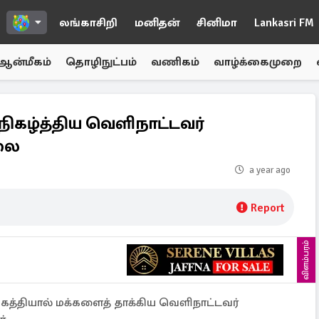
லங்காசிறி
மனிதன்
சினிமா
Lankasri FM
ஆன்மீகம்
தொழிநுட்பம்
வணிகம்
வாழ்க்கைமுறை
ல் நிகழ்த்திய வெளிநாட்டவர்
லை
a year ago
Report
விளம்பரம்
 கத்தியால் மக்களைத் தாக்கிய வெளிநாட்டவர்