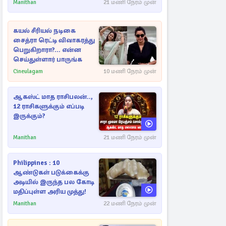
Manithan
21 மணி நேரம் முன்
கயல் சீரியல் நடிகை
சைத்ரா ரெட்டி விவாகரத்து
பெறுகிறாரா?... என்ன
செய்துள்ளார் பாருங்க
Cineulagam
10 மணி நேரம் முன்
ஆகஸ்ட் மாத ராசிபலன்..,
12 ராசிகளுக்கும் எப்படி
இருக்கும்?
Manithan
21 மணி நேரம் முன்
Philippines : 10
ஆண்டுகள் படுக்கைக்கு
அடியில் இருந்த பல கோடி
மதிப்புள்ள அரிய முத்து!
Manithan
22 மணி நேரம் முன்