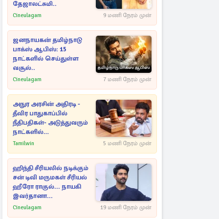
தேஜாலட்சுமி..
Cineulagam
9 மணி நேரம் முன்
ஜனநாயகன் தமிழ்நாடு
பாக்ஸ் ஆபிஸ்: 15
நாட்களில் செய்துள்ள
வசூல்..
Cineulagam
7 மணி நேரம் முன்
அநுர அரசின் அதிரடி -
தீவிர பாதுகாப்பில்
நீதிபதிகள்- அடுத்துவரும்
நாட்களில்
அம்பலமாகவுள்ள ரகசியம்
Tamilwin
5 மணி நேரம் முன்
ஹிந்தி சீரியலில் நடிக்கும்
சன் டிவி மருமகள் சீரியல்
ஹீரோ ராகுல்... நாயகி
இவர்தானா...
Cineulagam
19 மணி நேரம் முன்