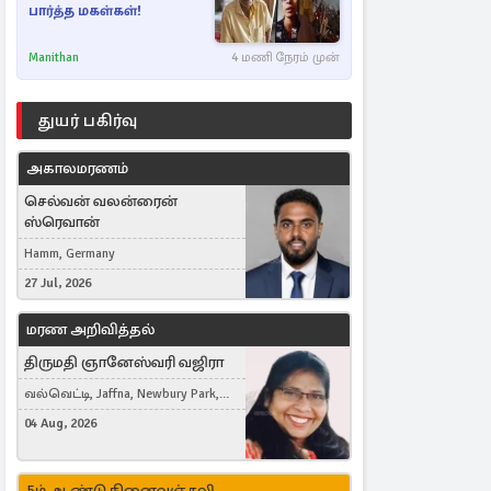
பார்த்த மகள்கள்!
Manithan
4 மணி நேரம் முன்
துயர் பகிர்வு
அகாலமரணம்
செல்வன் வலன்ரைன்
ஸ்ரெவான்
Hamm, Germany
27 Jul, 2026
மரண அறிவித்தல்
திருமதி ஞானேஸ்வரி வஜிரா
வல்வெட்டி, Jaffna, Newbury Park,
United Kingdom
04 Aug, 2026
5ம் ஆண்டு நினைவஞ்சலி