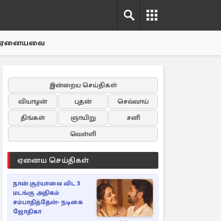
ஏனையவை
இன்றைய செய்திகள்
வியாழன்
புதன்
செவ்வாய்
திங்கள்
ஞாயிறு
சனி
வெள்ளி
ஏனைய செய்திகள்
நான் சூர்யாவை விட 3
மடங்கு அதிகம்
சம்பாதித்தேன்- நடிகை
ஜோதிகா