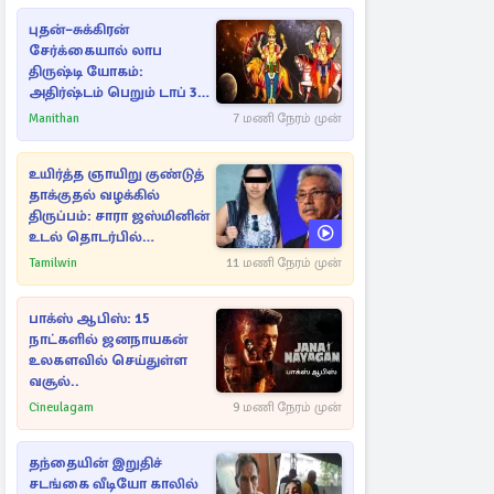
புதன்–சுக்கிரன்
சேர்க்கையால் லாப
திருஷ்டி யோகம்:
அதிர்ஷ்டம் பெறும் டாப் 3
ராசிகள்!
Manithan
7 மணி நேரம் முன்
உயிர்த்த ஞாயிறு குண்டுத்
தாக்குதல் வழக்கில்
திருப்பம்: சாரா ஜஸ்மினின்
உடல் தொடர்பில்
நீதிமன்றத்தில் வெளியான
Tamilwin
11 மணி நேரம் முன்
அதிர்ச்சி தகவல்
பாக்ஸ் ஆபிஸ்: 15
நாட்களில் ஜனநாயகன்
உலகளவில் செய்துள்ள
வசூல்..
Cineulagam
9 மணி நேரம் முன்
தந்தையின் இறுதிச்
சடங்கை வீடியோ காலில்