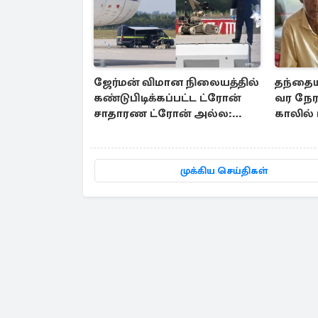
ஜேர்மன் விமான நிலையத்தில்
தந்தையி
கண்டுபிடிக்கப்பட்ட ட்ரோன்
வர நேர
சாதாரண ட்ரோன் அல்ல:
காலில் 
அதிர்ச்சித் தகவல்
முக்கிய செய்திகள்