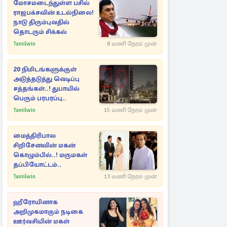
மோசமடைந்துள்ள பசில்
ராஜபக்சவின் உடல்நிலை!
நாடு திரும்புவதில்
தொடரும் சிக்கல்
Tamilwin
8 மணி நேரம் முன்
20 நிமிடங்களுக்குள்
அடுத்தடுத்து வெடிப்பு
சத்தங்கள்..! துபாயில்
பெரும் பரபரப்பு..
Tamilwin
15 மணி நேரம் முன்
மைத்திரிபால
சிறிசேனவின் மகன்
கொழும்பில்..! மருமகள்
தப்பியோட்டம்..
Tamilwin
13 மணி நேரம் முன்
ஹீரோயினாக
அறிமுகமாகும் நடிகை
ஊர்வசியின் மகள்