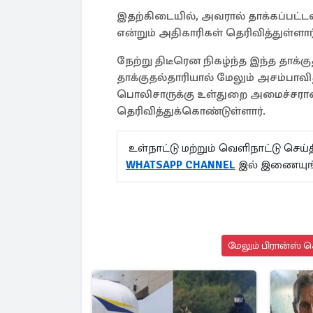
இதற்கிடையில், அவரால் தாக்கப்பட்டவ
என்றும் அதிகாரிகள் தெரிவித்துள்ளார
நேற்று திடீரென நிகழ்ந்த இந்த தாக்க
தாக்குதல்தாரியால் மேலும் அசம்பாவித
பொலிசாருக்கு உள்துறை அமைச்சரான Br
தெரிவித்துக்கொண்டுள்ளார்.
உள்நாட்டு மற்றும் வெளிநாட்டு செ
WHATSAPP CHANNEL
இல் இணையுங்
மேலும் பிரான்ஸ் ச