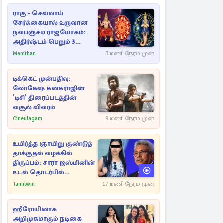
ராகு - செவ்வாய்
சேர்க்கையால் உருவான
நவபஞ்சம ராஜயோகம்:
அதிர்ஷ்டம் பெறும் 3
ராசிகள்!
Manithan
3 மணி நேரம் முன்
டிக்கெட் முன்பதிவு:
லோகேஷ் கனகராஜின்
'டிசி' திரைப்படத்தின்
வசூல் விவரம்
Cineulagam
9 மணி நேரம் முன்
உயிர்த்த ஞாயிறு குண்டுத்
தாக்குதல் வழக்கில்
திருப்பம்: சாரா ஜஸ்மினின்
உடல் தொடர்பில்
நீதிமன்றத்தில் வெளியான
Tamilwin
17 மணி நேரம் முன்
அதிர்ச்சி தகவல்
ஹீரோயினாக
அறிமுகமாகும் நடிகை