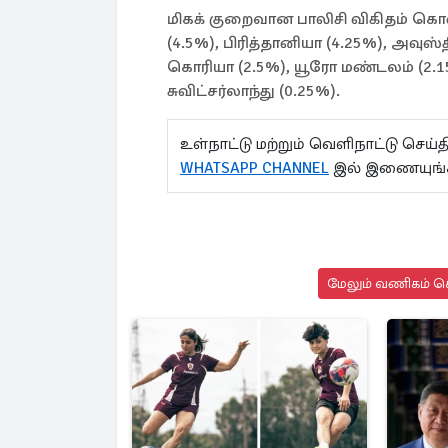
மிகக் குறைவான பாலிசி விகிதம் கொண
(4.5%), பிரித்தானியா (4.25%), அவுஸ
கொரியா (2.5%), யூரோ மண்டலம் (2.15%),
சுவிட்சர்லாந்து (0.25%).
உள்நாட்டு மற்றும் வெளிநாட்டு செ
WHATSAPP CHANNEL
இல் இணையுங்
மேலும் வணிகம் செ