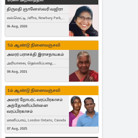
திருமதி ஞானேஸ்வரி வஜிரா
வல்வெட்டி, Jaffna, Newbury Park,
United Kingdom
04 Aug, 2026
5ம் ஆண்டு நினைவஞ்சலி
அமரர் பராசக்தி இராசநாயகம்
அரியாலை, தெல்லிப்பழை,
Montreal, Canada
06 Aug, 2021
1ம் ஆண்டு நினைவஞ்சலி
அமரர் றோபர்ட் வரப்பிரகாசம்
அந்தோனிப்பிள்ளை
வரப்பிரகாசம்
மானிப்பாய், London Ontario, Canada
07 Aug, 2025