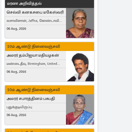
மரண அறிவித்தல்
செல்வி கனகசபை மகேஸ்வரி
வசாவிளான், Jaffna, கோண்டாவில்
கிழக்கு
06 Aug, 2026
10ம் ஆண்டு நினைவஞ்சலி
அமரர் தம்பிஐயா மதியழகன்
மண்டைதீவு, Birmingham, United
Kingdom
06 Aug, 2016
10ம் ஆண்டு நினைவஞ்சலி
அமரர் சபாரத்தினம் பசுபதி
புதுக்குடியிருப்பு
06 Aug, 2016