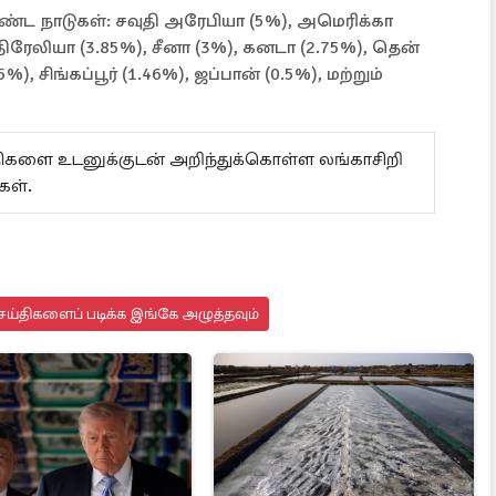
்ட நாடுகள்: சவுதி அரேபியா (5%), அமெரிக்கா
்திரேலியா (3.85%), சீனா (3%), கனடா (2.75%), தென்
 சிங்கப்பூர் (1.46%), ஜப்பான் (0.5%), மற்றும்
ய்திகளை உடனுக்குடன் அறிந்துக்கொள்ள லங்காசிறி
கள்.
ய்திகளைப் படிக்க இங்கே அழுத்தவும்