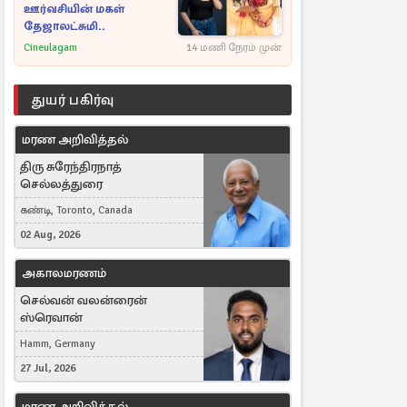
ஊர்வசியின் மகள்
தேஜாலட்சுமி..
Cineulagam
14 மணி நேரம் முன்
துயர் பகிர்வு
மரண அறிவித்தல்
திரு சுரேந்திரநாத்
செல்லத்துரை
கண்டி, Toronto, Canada
02 Aug, 2026
அகாலமரணம்
செல்வன் வலன்ரைன்
ஸ்ரெவான்
Hamm, Germany
27 Jul, 2026
மரண அறிவித்தல்