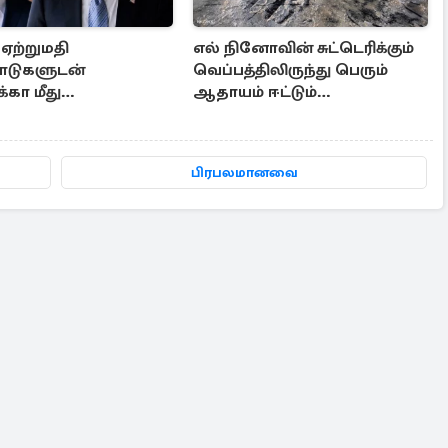
ஏற்றுமதி
எல் நினோவின் சுட்டெரிக்கும்
பாடுகளுடன்
வெப்பத்திலிருந்து பெரும்
கா மீது
ஆதாயம் ஈட்டும்
யும் விதித்த சீனா
இந்தோனேசியா
பிரபலமானவை