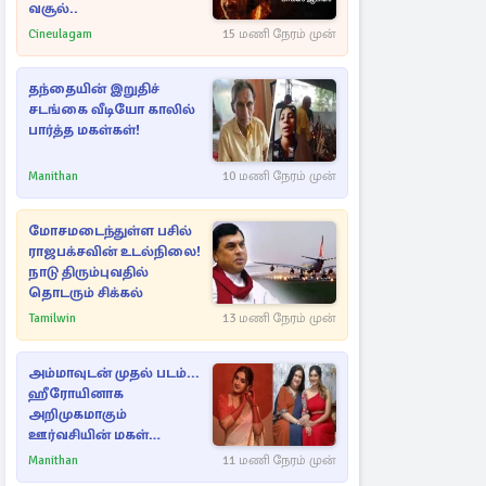
வசூல்..
Cineulagam
15 மணி நேரம் முன்
தந்தையின் இறுதிச்
சடங்கை வீடியோ காலில்
பார்த்த மகள்கள்!
Manithan
10 மணி நேரம் முன்
மோசமடைந்துள்ள பசில்
ராஜபக்சவின் உடல்நிலை!
நாடு திரும்புவதில்
தொடரும் சிக்கல்
Tamilwin
13 மணி நேரம் முன்
அம்மாவுடன் முதல் படம்...
ஹீரோயினாக
அறிமுகமாகும்
ஊர்வசியின் மகள்
தேஜலட்சுமி!
Manithan
11 மணி நேரம் முன்