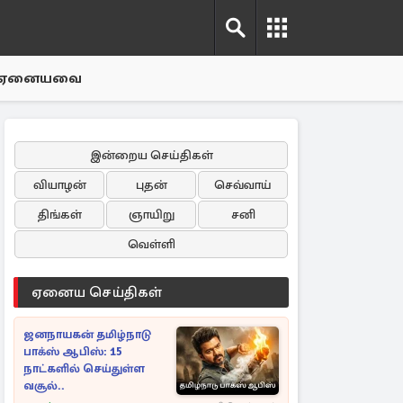
ஏனையவை
இன்றைய செய்திகள்
வியாழன்
புதன்
செவ்வாய்
திங்கள்
ஞாயிறு
சனி
வெள்ளி
ஏனைய செய்திகள்
ஜனநாயகன் தமிழ்நாடு
பாக்ஸ் ஆபிஸ்: 15
நாட்களில் செய்துள்ள
வசூல்..