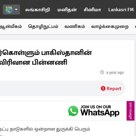
லங்காசிறி
மனிதன்
சினிமா
Lankasri FM
ஆன்மீகம்
தொழிநுட்பம்
வணிகம்
வாழ்க்கைமுறை
ர்கொள்ளும் பாகிஸ்தானின்
.. விரிவான பின்னணி
a year ago
Report
விளம்பரம்
்பு நாடுகளில் ஒன்றான துருக்கி பெரும்