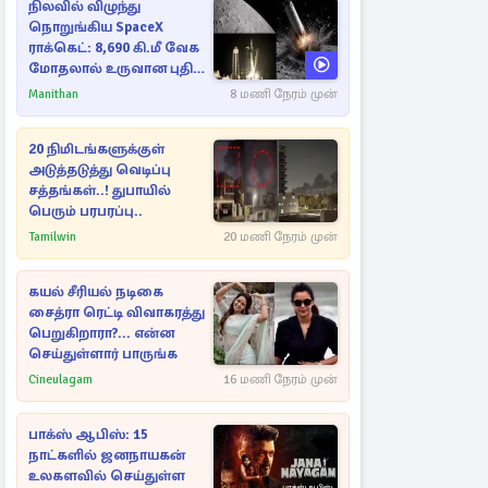
நிலவில் விழுந்து
நொறுங்கிய SpaceX
ராக்கெட்: 8,690 கி.மீ வேக
மோதலால் உருவான புதிய
பள்ளம்!
Manithan
8 மணி நேரம் முன்
20 நிமிடங்களுக்குள்
அடுத்தடுத்து வெடிப்பு
சத்தங்கள்..! துபாயில்
பெரும் பரபரப்பு..
Tamilwin
20 மணி நேரம் முன்
கயல் சீரியல் நடிகை
சைத்ரா ரெட்டி விவாகரத்து
பெறுகிறாரா?... என்ன
செய்துள்ளார் பாருங்க
Cineulagam
16 மணி நேரம் முன்
பாக்ஸ் ஆபிஸ்: 15
நாட்களில் ஜனநாயகன்
உலகளவில் செய்துள்ள