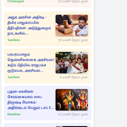
Cineulagam
12 மணி நேரம் முன்
அநுர அரசின் அதிரடி -
தீவிர பாதுகாப்பில்
நீதிபதிகள்- அடுத்துவரும்
நாட்களில்
அம்பலமாகவுள்ள ரகசியம்
Tamilwin
10 மணி நேரம் முன்
பரபரப்பாகும்
தென்னிலங்கை அரசியல்!
கடும் பீதியில் ராஜபக்ச
குடும்பம், அரசியல்
நட்புகள்
Tamilwin
5 மணி நேரம் முன்
புதன்–சுக்கிரன்
சேர்க்கையால் லாப
திருஷ்டி யோகம்:
அதிர்ஷ்டம் பெறும் டாப் 3
ராசிகள்!
Manithan
12 மணி நேரம் முன்