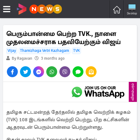
Desktop
பெரும்பான்மை பெற்ற TVK., நாளை
முதலமைச்சராக பதவியேற்கும் விஜய்
Vijay
Thamizhaga Vetri Kazhagam
TVK
By Ragavan
3 months ago
விளம்பரம்
தமிழக சட்டமன்றத் தேர்தலில் தமிழக வெற்றிக் கழகம்
(TVK) 108 இடங்களில் வெற்றி பெற்று, பிற கட்சிகளின்
ஆதரவுடன் பெரும்பான்மை பெற்றுள்ளது.
இதன் மூலம் TVK தலைவர் நடிகர் விஜய்