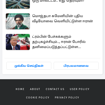
ஒரு மாவட்டம்.. எது தெரியுமா?
மொஜ்தபா கமேனியின் புதிய
வீடியோவை வெளியிட்டுள்ள ஈரான்
ட்ரம்பின் பேச்சுக்களும்
தற்புகழ்ச்சியும்.., ஈரான் போரில்
தனிமைப்படுத்தப்பட்டுள்ள
அமெரிக்கா
முக்கிய செய்திகள்
பிரபலமானவை
HOME
ABOUT
CONTACT US
USER POLICY
COOKIE POLICY
PRIVACY POLICY