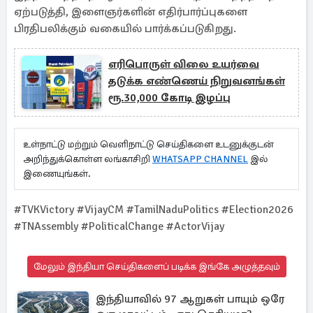
ஏற்படுத்தி, இளைஞர்களின் எதிர்பார்ப்புகளை
பிரதிபலிக்கும் வகையில் பார்க்கப்படுகிறது.
எரிபொருள் விலை உயர்வை
தடுக்க எண்ணெய் நிறுவனங்கள்
ரூ.30,000 கோடி இழப்பு
உள்நாட்டு மற்றும் வெளிநாட்டு செய்திகளை உடனுக்குடன்
அறிந்துக்கொள்ள லங்காசிறி
WHATSAPP CHANNEL
இல்
இணையுங்கள்.
#TVKVictory #VijayCM #TamilNaduPolitics #Election2026
#TNAssembly #PoliticalChange #ActorVijay
மேலும் இந்தியா செய்திகளைப் படிக்க இங்கே அழுத்தவும்
இந்தியாவில் 97 ஆறுகள் பாயும் ஒரே