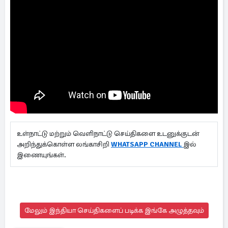
பெரும்பான்மையை மக்கள் ஆளும் கட்சிக்கு
வழங்காமல் போனாலும், திமுக தோழமை கட்சி
ஆதரவுடன் ஆட்சி அமைத்துள்ளதற்கு வாழ்த்துகள்.
பணிகள் சிறக்கப்பட்டும். வெல்க தமிழ், வாழ்க
தமிழ்நாடு, மக்களை பிரிக்கும் சனாதானம் ஒழிக்கப்பட
வேண்டும்" என தெரிவித்துள்ளார்.
உள்நாட்டு மற்றும் வெளிநாட்டு செய்திகளை உடனுக்குடன்
அறிந்துக்கொள்ள லங்காசிறி
WHATSAPP CHANNEL
இல்
இணையுங்கள்.
மேலும் இந்தியா செய்திகளைப் படிக்க இங்கே அழுத்தவும்