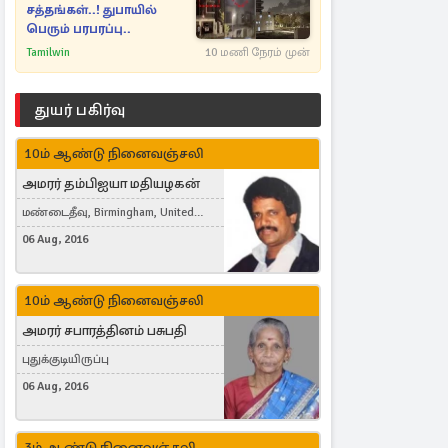
சத்தங்கள்..! துபாயில்
பெரும் பரபரப்பு..
Tamilwin
10 மணி நேரம் முன்
துயர் பகிர்வு
10ம் ஆண்டு நினைவஞ்சலி
அமரர் தம்பிஐயா மதியழகன்
மண்டைதீவு, Birmingham, United
Kingdom
06 Aug, 2016
10ம் ஆண்டு நினைவஞ்சலி
அமரர் சபாரத்தினம் பசுபதி
புதுக்குடியிருப்பு
06 Aug, 2016
3ம் ஆண்டு நினைவஞ்சலி