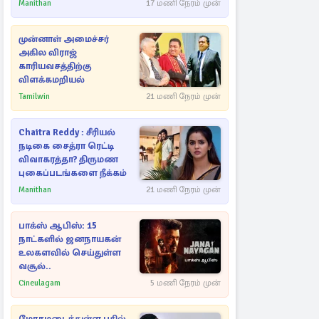
Manithan
17 மணி நேரம் முன்
முன்னாள் அமைச்சர்
அகில விராஜ்
காரியவசத்திற்கு
விளக்கமறியல்
Tamilwin
21 மணி நேரம் முன்
Chaitra Reddy : சீரியல்
நடிகை சைத்ரா ரெட்டி
விவாகரத்தா? திருமண
புகைப்படங்களை நீக்கம்
Manithan
21 மணி நேரம் முன்
பாக்ஸ் ஆபிஸ்: 15
நாட்களில் ஜனநாயகன்
உலகளவில் செய்துள்ள
வசூல்..
Cineulagam
5 மணி நேரம் முன்