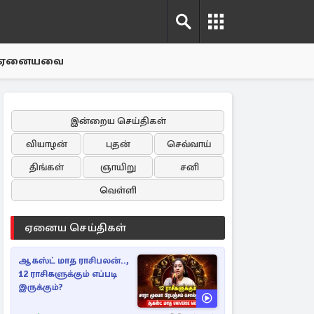
ஏனையவை
இன்றைய செய்திகள்
வியாழன்
புதன்
செவ்வாய்
திங்கள்
ஞாயிறு
சனி
வெள்ளி
ஏனைய செய்திகள்
ஆகஸ்ட் மாத ராசிபலன்..,
12 ராசிகளுக்கும் எப்படி
இருக்கும்?