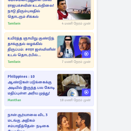
மோசமடைந்துள்ள பசில்
ராஜபக்சவின் உடல்நிலை!
நாடு திரும்புவதில்
தொடரும் சிக்கல்
Tamilwin
4 மணி நேரம் முன்
உயிர்த்த ஞாயிறு குண்டுத்
தாக்குதல் வழக்கில்
திருப்பம்: சாரா ஜஸ்மினின்
உடல் தொடர்பில்
நீதிமன்றத்தில் வெளியான
Tamilwin
7 மணி நேரம் முன்
அதிர்ச்சி தகவல்
Philippines : 10
ஆண்டுகள் படுக்கைக்கு
அடியில் இருந்த பல கோடி
மதிப்புள்ள அரிய முத்து!
Manithan
18 மணி நேரம் முன்
நான் சூர்யாவை விட 3
மடங்கு அதிகம்
சம்பாதித்தேன்- நடிகை