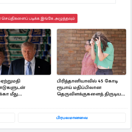
செய்திகளைப் படிக்க இங்கே அழுத்தவும்
ஏற்றுமதி
பிரித்தானியாவில் 45 கோடி
பாடுகளுடன்
ரூபாய் மதிப்பிலான
கா மீது
தெருவிளக்குகளைத் திருடிய
யும் விதித்த சீனா
இளைஞர்
பிரபலமானவை