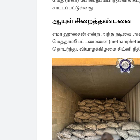
மெத் (meth) போதைப்பொருளைக் கடத்த
சாட்டப்பட்டுள்ளது.
ஆயுள் சிறைத்தண்டனை
எமா ஹுசைன் என்ற அந்த நடிகை அவ
மெத்தாம்பேட்டமைனை (methamphetamin
தொடர்ந்து, வியாழக்கிழமை சிட்னி நீ