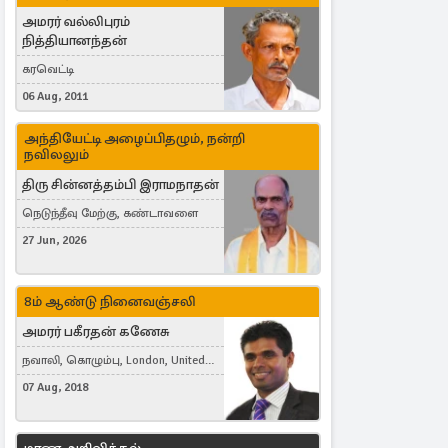
அமரர் வல்லிபுரம்
நித்தியானந்தன்
கரவெட்டி
06 Aug, 2011
அந்தியேட்டி அழைப்பிதழும், நன்றி
நவிலலும்
திரு சின்னத்தம்பி இராமநாதன்
நெடுந்தீவு மேற்கு, கண்டாவளை
27 Jun, 2026
8ம் ஆண்டு நினைவஞ்சலி
அமரர் பகீரதன் கணேசு
நவாலி, கொழும்பு, London, United
Kingdom
07 Aug, 2018