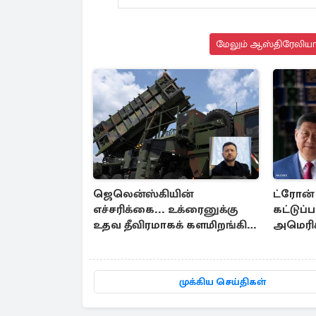
மேலும் ஆஸ்திரேலியா 
ஜெலென்ஸ்கியின்
ட்ரோன் 
எச்சரிக்கை... உக்ரைனுக்கு
கட்டுப்
உதவ தீவிரமாகக் களமிறங்கிய
அமெரிக்
நேட்டோ
தடைகளை
முக்கிய செய்திகள்