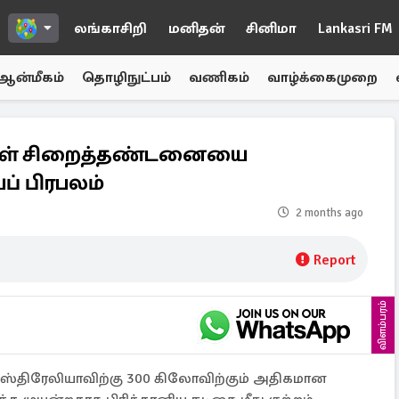
லங்காசிறி
மனிதன்
சினிமா
Lankasri FM
ஆன்மீகம்
தொழிநுட்பம்
வணிகம்
வாழ்க்கைமுறை
யுள் சிறைத்தண்டனையை
ப் பிரபலம்
2 months ago
Report
விளம்பரம்
வுஸ்திரேலியாவிற்கு 300 கிலோவிற்கும் அதிகமான