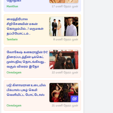
ஜோதிகா
Manithan
17 மணி நேரம் முன்
மைத்திரிபால
சிறிசேனவின் மகன்
கொழும்பில்..! மருமகள்
தப்பியோட்டம்..
Tamilwin
8 மணி நேரம் முன்
லோகேஷ் கனகராஜின் DC
திரைப்படத்தின் டிக்கெட்
முன்பதிவு தொடங்கியது..
வசூல் விவரம் இதோ
Cineulagam
22 மணி நேரம் முன்
படு கிளாமரான உடையில்
பிக்பாஸ் புகழ் கெமி
வெளியிட்ட போட்டோஸ்
Cineulagam
21 மணி நேரம் முன்