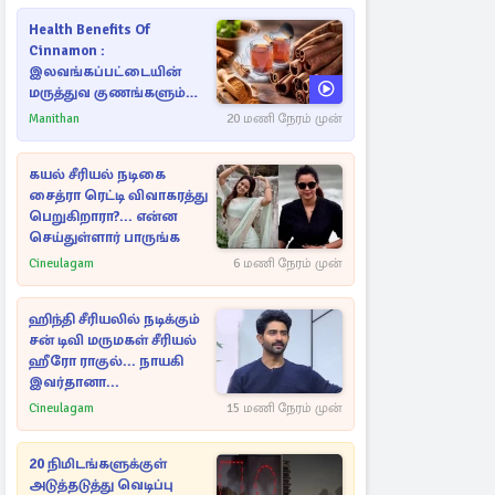
Health Benefits Of
Cinnamon :
இலவங்கப்பட்டையின்
மருத்துவ குணங்களும்
ஆரோக்கிய
Manithan
20 மணி நேரம் முன்
நன்மைகளும்!
கயல் சீரியல் நடிகை
சைத்ரா ரெட்டி விவாகரத்து
பெறுகிறாரா?... என்ன
செய்துள்ளார் பாருங்க
Cineulagam
6 மணி நேரம் முன்
ஹிந்தி சீரியலில் நடிக்கும்
சன் டிவி மருமகள் சீரியல்
ஹீரோ ராகுல்... நாயகி
இவர்தானா...
Cineulagam
15 மணி நேரம் முன்
20 நிமிடங்களுக்குள்
அடுத்தடுத்து வெடிப்பு