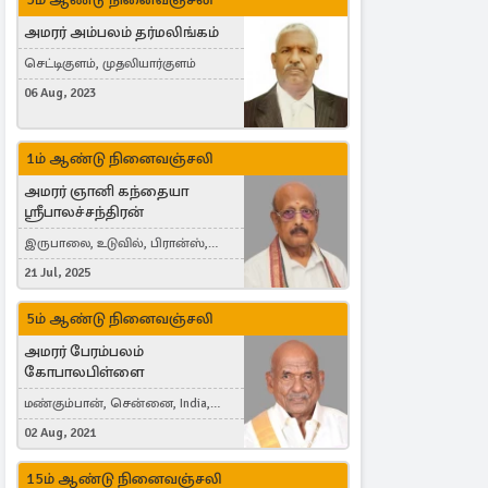
அமரர் அம்பலம் தர்மலிங்கம்
செட்டிகுளம், முதலியார்குளம்
06 Aug, 2023
1ம் ஆண்டு நினைவஞ்சலி
அமரர் ஞானி கந்தையா
ஸ்ரீபாலச்சந்திரன்
இருபாலை, உடுவில், பிரான்ஸ்,
France
21 Jul, 2025
5ம் ஆண்டு நினைவஞ்சலி
அமரர் பேரம்பலம்
கோபாலபிள்ளை
மண்கும்பான், சென்னை, India,
Cergy, France
02 Aug, 2021
15ம் ஆண்டு நினைவஞ்சலி