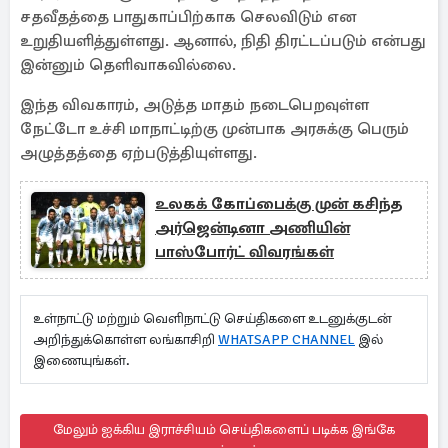
சதவீதத்தை பாதுகாப்பிற்காக செலவிடும் என
உறுதியளித்துள்ளது. ஆனால், நிதி திரட்டப்படும் என்பது
இன்னும் தெளிவாகவில்லை.
இந்த விவகாரம், அடுத்த மாதம் நடைபெறவுள்ள
நேட்டோ உச்சி மாநாட்டிற்கு முன்பாக அரசுக்கு பெரும்
அழுத்தத்தை ஏற்படுத்தியுள்ளது.
உலகக் கோப்பைக்கு முன் கசிந்த
அர்ஜென்டினா அணியின்
பாஸ்போர்ட் விவரங்கள்
உள்நாட்டு மற்றும் வெளிநாட்டு செய்திகளை உடனுக்குடன்
அறிந்துக்கொள்ள லங்காசிறி
WHATSAPP CHANNEL
இல்
இணையுங்கள்.
மேலும் ஐக்கிய இராச்சியம் செய்திகளைப் படிக்க இங்கே