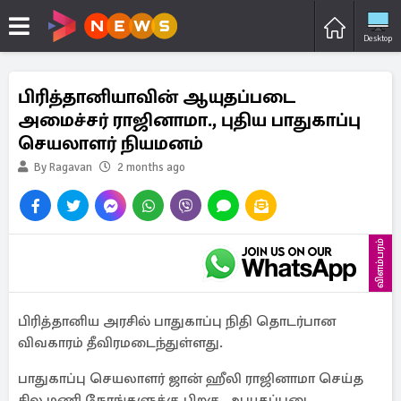
Desktop
பிரித்தானியாவின் ஆயுதப்படை
அமைச்சர் ராஜினாமா., புதிய பாதுகாப்பு
செயலாளர் நியமனம்
By Ragavan
2 months ago
விளம்பரம்
பிரித்தானிய அரசில் பாதுகாப்பு நிதி தொடர்பான
விவகாரம் தீவிரமடைந்துள்ளது.
பாதுகாப்பு செயலாளர் ஜான் ஹீலி ராஜினாமா செய்த
சில மணி நேரங்களுக்கு பிறகு, ஆயுதப்படை