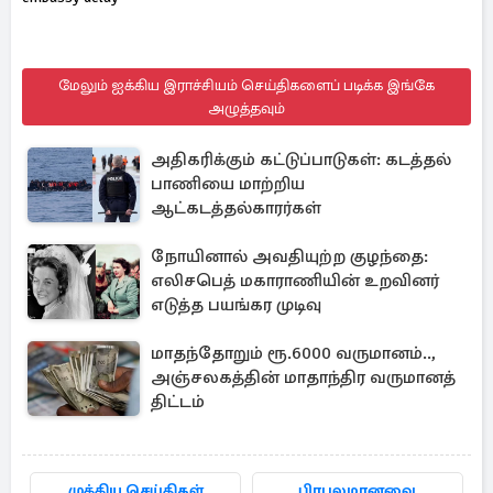
மேலும் ஐக்கிய இராச்சியம் செய்திகளைப் படிக்க இங்கே
அழுத்தவும்
அதிகரிக்கும் கட்டுப்பாடுகள்: கடத்தல்
பாணியை மாற்றிய
ஆட்கடத்தல்காரர்கள்
நோயினால் அவதியுற்ற குழந்தை:
எலிசபெத் மகாராணியின் உறவினர்
எடுத்த பயங்கர முடிவு
மாதந்தோறும் ரூ.6000 வருமானம்..,
அஞ்சலகத்தின் மாதாந்திர வருமானத்
திட்டம்
முக்கிய செய்திகள்
பிரபலமானவை