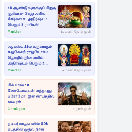
18 ஆண்டுகளுக்குப் பிறகு
சூரியன்- கேது அரிய
சேர்க்கை: அதிர்ஷ்டம்
பெறும் 3 ராசிகள்!
Manithan
11 மணி நேரம் முன்
ஆகஸ்ட் 11ல் உருவாகும்
கஜகேசரி ராஜயோகம்:
தொழில் நிலையில்
அதிர்ஷ்டம் பெறும் 3
ராசிகள்!
Manithan
4 மணி நேரம் முன்
பிக் பாஸ் 10
லோகோவுடன் வந்த புது
ப்ரோமோ! இணையத்தில்
வைரல்
Cineulagam
1 நாள் முன்
நடிகர் மாதவனின் GDN
படத்தின் முதல் நாள்