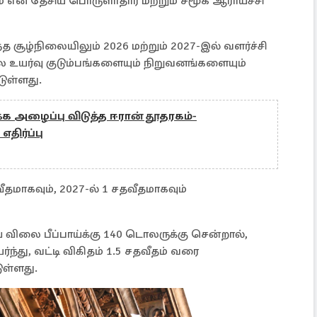
் என தேசிய பொருளாதார மற்றும் சமூக ஆராய்ச்சி
த சூழ்நிலையிலும் 2026 மற்றும் 2027-இல் வளர்ச்சி
ிலை உயர்வு குடும்பங்களையும் நிறுவனங்களையும்
டுள்ளது.
க அழைப்பு விடுத்த ஈரான் தூதரகம்-
எதிர்ப்பு
ீதமாகவும், 2027-ல் 1 சதவீதமாகவும்
லை பீப்பாய்க்கு 140 டொலருக்கு சென்றால்,
்ந்து, வட்டி விகிதம் 1.5 சதவீதம் வரை
ுள்ளது.