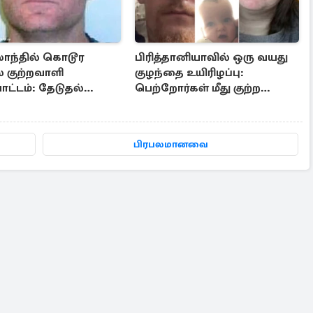
லாந்தில் கொடூர
பிரித்தானியாவில் ஒரு வயது
் குற்றவாளி
குழந்தை உயிரிழப்பு:
ட்டம்: தேடுதல்
பெற்றோர்கள் மீது குற்ற
யில்
வழக்கு பதிவு
ுறையினர்
பிரபலமானவை