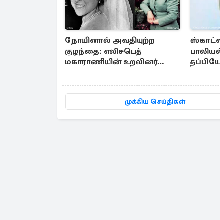
நோயினால் அவதியுற்ற
ஸ்காட்
குழந்தை: எலிசபெத்
பாலியல
மகாராணியின் உறவினர்
தப்பியோ
எடுத்த பயங்கர முடிவு
வேட்டை
காவல்த
முக்கிய செய்திகள்