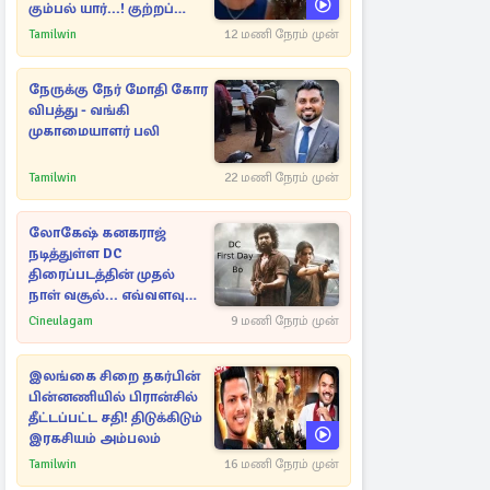
கும்பல் யார்...! குற்றப்
பின்னணி தொடர்பில்
Tamilwin
12 மணி நேரம் முன்
அதிர்ச்சித் தகவல்கள்
நேருக்கு நேர் மோதி கோர
விபத்து - வங்கி
முகாமையாளர் பலி
Tamilwin
22 மணி நேரம் முன்
லோகேஷ் கனகராஜ்
நடித்துள்ள DC
திரைப்படத்தின் முதல்
நாள் வசூல்... எவ்வளவு
தெரியுமா?
Cineulagam
9 மணி நேரம் முன்
இலங்கை சிறை தகர்பின்
பின்னணியில் பிரான்சில்
தீட்டப்பட்ட சதி! திடுக்கிடும்
இரகசியம் அம்பலம்
Tamilwin
16 மணி நேரம் முன்