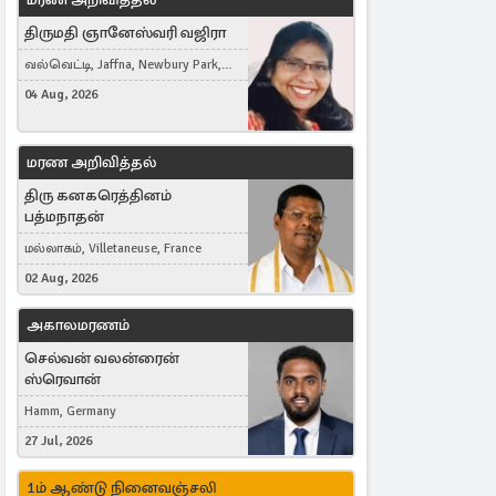
திருமதி ஞானேஸ்வரி வஜிரா
வல்வெட்டி, Jaffna, Newbury Park,
United Kingdom
04 Aug, 2026
மரண அறிவித்தல்
திரு கனகரெத்தினம்
பத்மநாதன்
மல்லாகம், Villetaneuse, France
02 Aug, 2026
அகாலமரணம்
செல்வன் வலன்ரைன்
ஸ்ரெவான்
Hamm, Germany
27 Jul, 2026
1ம் ஆண்டு நினைவஞ்சலி