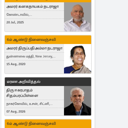
அமரர் கனகநாயகம் நடராஜா
கோண்டாவில்,
புன்னாலைக்கட்டுவன், சவுதி
20 Jul, 2025
அரேபியா, Saudi Arabia, ஜேர்மனி,
Germany, Brampton, Canada
6ம் ஆண்டு நினைவஞ்சலி
அமரர் திருப்பதிஅம்மா நடராஜா
துன்னாலை மத்தி, New Jersey,
United States, Toronto, Canada
15 Aug, 2020
மரண அறிவித்தல்
திரு ஈசுரபாதம்
சிதம்பரப்பிள்ளை
நாகர்கோவில், உசன், சிட்னி,
Australia
07 Aug, 2026
6ம் ஆண்டு நினைவஞ்சலி