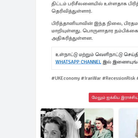
திட்டம் பரிசீலனையில் உள்ளதாக பிரித
தெரிவித்துள்ளார்.
பிரித்தானியாவின் இந்த நிலை, பிரதம
மாறியுள்ளது. பொருளாதார நம்பிக்கை
அதிகரித்துள்ளன.
உள்நாட்டு மற்றும் வெளிநாட்டு செ
WHATSAPP CHANNEL
இல் இணையுங்
#UKEconomy #IranWar #RecessionRisk #
மேலும் ஐக்கிய இராச்சி