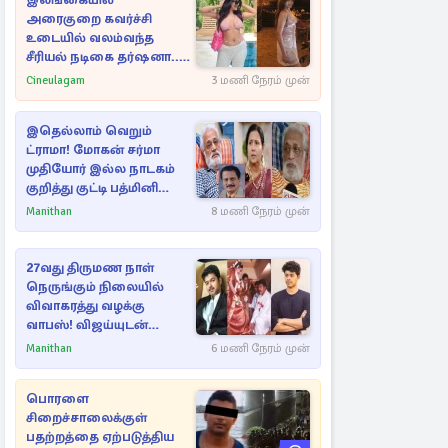
இலங்கையில்
அரைகுறை கவர்ச்சி
உடையில் வலம்வந்த
சீரியல் நடிகை தர்ஷனா...
அவரே வெளியிட்ட
Cineulagam
3 மணி நேரம் முன்
வீடியோ
இதெல்லாம் வெறும்
ட்ராமா! மோகன் சர்மா
முதியோர் இல்ல நாடகம்
குறித்து குட்டி பத்மினி
பரபரப்பு பேட்டி
Manithan
8 மணி நேரம் முன்
27வது திருமண நாள்
நெருங்கும் நிலையில்
விவாகரத்து வழக்கு
வாபஸ்! விஜய்யுடன்
மீண்டும் இணைவாரா?
Manithan
6 மணி நேரம் முன்
பொரளை
சிறைச்சாலைக்குள்
பதற்றத்தை ஏற்படுத்திய