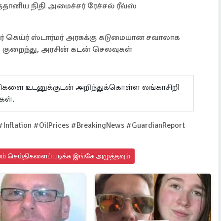
்தானிய நிதி அமைச்சர் ரேச்சல் ரீவ்ஸ்
ர் கெய்ர் ஸ்டார்மர் அரசுக்கு கடுமையான சவாலாக
 குறைந்து, அரசின் கடன் செலவுகள்
ய்திகளை உடனுக்குடன் அறிந்துக்கொள்ள லங்காசிறி
கள்.
Inflation #OilPrices #BreakingNews #GuardianReport
யம் செய்திகளைப் படிக்க இங்கே அழுத்தவும்