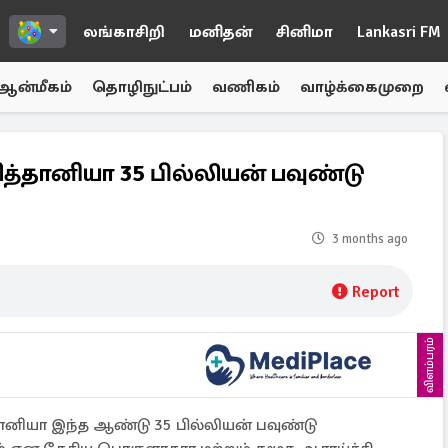
லங்காசிறி
மனிதன்
சினிமா
Lankasri FM
ஆன்மீகம்
தொழிநுட்பம்
வணிகம்
வாழ்க்கைமுறை
ரித்தானியா 35 பில்லியன் பவுண்டு
3 months ago
Report
விளம்பரம்
ானியா இந்த ஆண்டு 35 பில்லியன் பவுண்டு