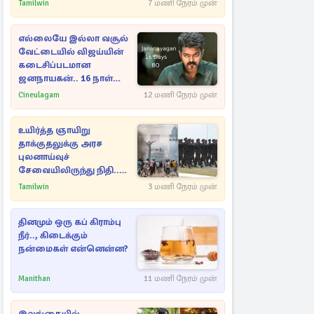
எம்.பிக்கு
Tamilwin
7 மணி நேரம் முன்
பிரித்தானியாவில் ஏற்பட்ட
சிக்கல்
எல்லையே இல்லா வசூல்
வேட்டையில் விஜய்யின்
கடைசிப்படமான
ஜனநாயகன்.. 16 நாள்
பாக்ஸ் ஆபிஸ்
Cineulagam
12 மணி நேரம் முன்
உயிர்த்த ஞாயிறு
தாக்குதலுக்கு அரச
புலனாய்வுச்
சேவையிலிருந்து நிதி..
வெளியான அதிர்ச்சி
Tamilwin
3 மணி நேரம் முன்
தகவல்!
தினமும் ஒரு கப் கிராம்பு
நீர்.., கிடைக்கும்
நன்மைகள் என்னென்ன?
Manithan
11 மணி நேரம் முன்