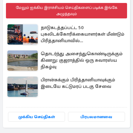
மேலும் ஐக்கிய இராச்சியம் செய்திகளைப் படிக்க இங்கே
அழுத்தவும்
நாடுகடத்தப்பட்ட 50
புகலிடக்கோரிக்கையாளர்கள் மீண்டும்
பிரித்தானியாவில்...
தொடர்ந்து அசைந்துகொண்டிருக்கும்
கிணறு: குஜராத்தில் ஒரு சுவாரஸ்ய
நிகழ்வு
பிரான்சுக்கும் பிரித்தானியாவுக்கும்
இடையே கட்டுமரப் படகு சேவை
முக்கிய செய்திகள்
பிரபலமானவை