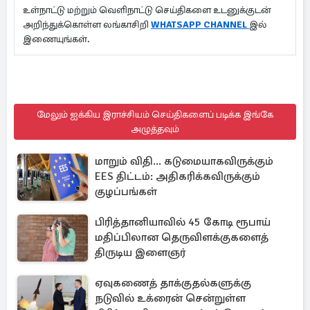
உள்நாட்டு மற்றும் வெளிநாட்டு செய்திகளை உடனுக்குடன்
அறிந்துக்கொள்ள லங்காசிறி
WHATSAPP CHANNEL
இல்
இணையுங்கள்.
மேலும் ஐக்கிய இராச்சியம் செய்திகளைப் படிக்க இங்கே
அழுத்தவும்
மாறும் விதி... கடுமையாகவிருக்கும்
EES திட்டம்: அதிகரிக்கவிருக்கும்
குழப்பங்கள்
பிரித்தானியாவில் 45 கோடி ரூபாய்
மதிப்பிலான தெருவிளக்குகளைத்
திருடிய இளைஞர்
ஏவுகணைத் தாக்குதல்களுக்கு
நடுவில் உக்ரைன் சென்றுள்ள