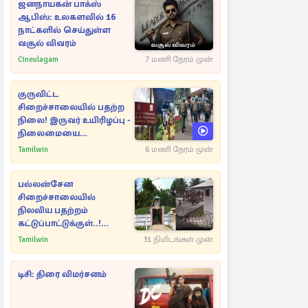
ஜனநாயகன் பாக்ஸ்
ஆபிஸ்: உலகளவில் 16
நாட்களில் செய்துள்ள
வசூல் விவரம்
Cineulagam
7 மணி நேரம் முன்
குருவிட்ட
சிறைச்சாலையில் பதற்ற
நிலை! இருவர் உயிரிழப்பு -
நிலைமையை
கட்டுப்படுத்த பொலிஸார்
Tamilwin
6 மணி நேரம் முன்
கண்ணீர்புகை பிரயோகம்
பல்லன்சேன
சிறைச்சாலையில்
நிலவிய பதற்றம்
கட்டுப்பாட்டுக்குள்..!
அதிரடியாக களமிறங்கிய
Tamilwin
31 நிமிடங்கள் முன்
அதிகாரிகள்
டிசி: திரை விமர்சனம்