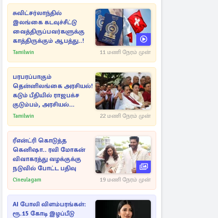
சுவிட்சர்லாந்தில்
இலங்கை கடவுச்சீட்டு
வைத்திருப்பவர்களுக்கு
காத்திருக்கும் ஆபத்து..!
Tamilwin
11 மணி நேரம் முன்
பரபரப்பாகும்
தென்னிலங்கை அரசியல்!
கடும் பீதியில் ராஜபக்ச
குடும்பம், அரசியல்
நட்புகள்
Tamilwin
22 மணி நேரம் முன்
ரீஎன்ட்ரி கொடுத்த
கெனிஷா.. ரவி மோகன்
விவாகரத்து வழக்குக்கு
நடுவில் போட்ட பதிவு
Cineulagam
19 மணி நேரம் முன்
AI போலி விளம்பரங்கள்:
ரூ.15 கோடி இழப்பீடு