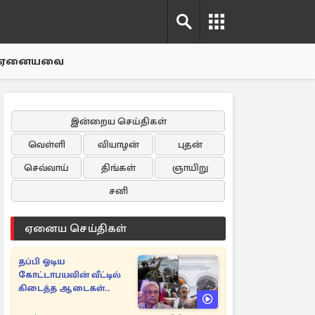
ஏனையவை
இன்றைய செய்திகள்
வெள்ளி
வியாழன்
புதன்
செவ்வாய்
திங்கள்
ஞாயிறு
சனி
ஏனைய செய்திகள்
தப்பி ஓடிய
கோட்டாபயவின் வீட்டில்
கிடைத்த ஆடைகள்..