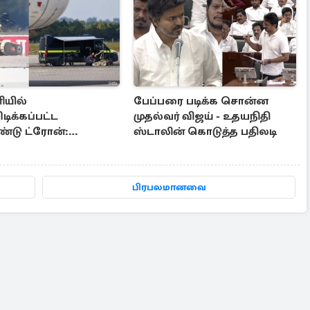
ியில்
பேப்பரை படிக்க சொன்ன
டிக்கப்பட்ட
முதல்வர் விஜய் - உதயநிதி
ண்டு ட்ரோன்:
ஸ்டாலின் கொடுத்த பதிலடி
ானிய நிபுணர்
்கை
பிரபலமானவை