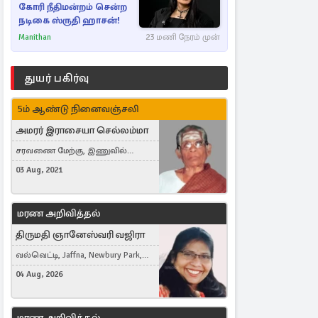
கோரி நீதிமன்றம் சென்ற
நடிகை ஸ்ருதி ஹாசன்!
Manithan
23 மணி நேரம் முன்
துயர் பகிர்வு
5ம் ஆண்டு நினைவஞ்சலி
அமரர் இராசையா செல்லம்மா
சரவணை மேற்கு, இணுவில்
கிழக்கு
03 Aug, 2021
மரண அறிவித்தல்
திருமதி ஞானேஸ்வரி வஜிரா
வல்வெட்டி, Jaffna, Newbury Park,
United Kingdom
04 Aug, 2026
மரண அறிவித்தல்