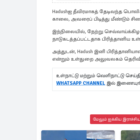
Hadushஐ தீவிரமாகத் தேடிவந்த பொலி
காலை, அவரைப் பிடித்து மீண்டும் சி
இந்நிலையில், நேற்று செவ்வாய்க்கிழ
நாடுகடத்தப்பட்டதாக பிரித்தானிய உ
அத்துடன், Hadush இனி பிரித்தானிய
என்றும் உள்துறை அலுவலகம் தெரிவி
உள்நாட்டு மற்றும் வெளிநாட்டு செ
WHATSAPP CHANNEL
இல் இணையுங்
மேலும் ஐக்கிய இராச்சி