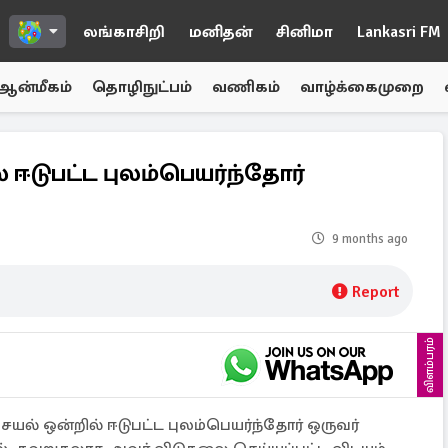
லங்காசிறி
மனிதன்
சினிமா
Lankasri FM
ஆன்மீகம்
தொழிநுட்பம்
வணிகம்
வாழ்க்கைமுறை
ஈடுபட்ட புலம்பெயர்ந்தோர்
9 months ago
Report
விளம்பரம்
யல் ஒன்றில் ஈடுபட்ட புலம்பெயர்ந்தோர் ஒருவர்