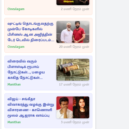
Cineulagam
2 மணி நேரம் முன்
ஷுட்டிங் தொடங்குவதற்கு
முன்பே கோடிகளில்
பிசினஸ் ஆன அஜித்தின்
டேர் டெவில் திரைப்படம்...
Cineulagam
20 மணி நேரம் முன்
விரைவில் வரும்
பிளாஸ்டிக் ரூபாய்
நோட்டுகள்.., பழைய
காகித நோட்டுகள்
செல்லுமா?
Manithan
17 மணி நேரம் முன்
விஜய் - சங்கீதா
விவாகரத்து வழக்கு இன்று
விசாரணை - காணொளி
மூலம் ஆஜராக வாய்ப்பு
Manithan
3 மணி நேரம் முன்