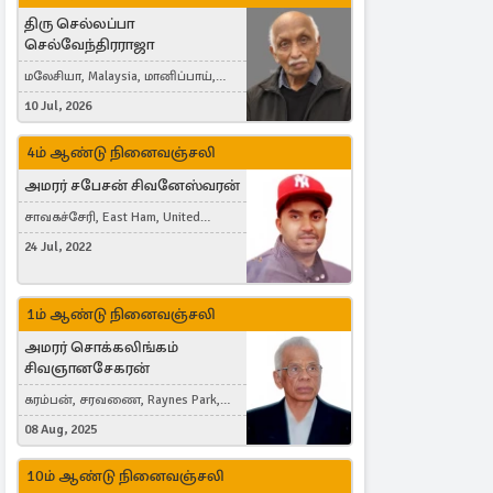
திரு செல்லப்பா
செல்வேந்திரராஜா
மலேசியா, Malaysia, மானிப்பாய்,
Duisburg, Germany, London, United
10 Jul, 2026
Kingdom
4ம் ஆண்டு நினைவஞ்சலி
அமரர் சபேசன் சிவனேஸ்வரன்
சாவகச்சேரி, East Ham, United
Kingdom
24 Jul, 2022
1ம் ஆண்டு நினைவஞ்சலி
அமரர் சொக்கலிங்கம்
சிவஞானசேகரன்
கரம்பன், சரவணை, Raynes Park,
London, United Kingdom
08 Aug, 2025
10ம் ஆண்டு நினைவஞ்சலி