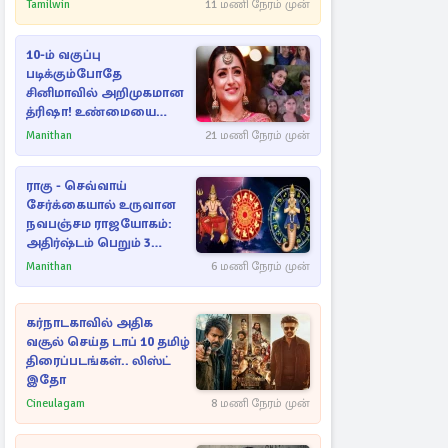
Tamilwin
11 மணி நேரம் முன்
10-ம் வகுப்பு
படிக்கும்போதே
சினிமாவில் அறிமுகமான
த்ரிஷா! உண்மையை
பகிர்ந்த இயக்குநர் பிரவீன்
Manithan
21 மணி நேரம் முன்
காந்தி
ராகு - செவ்வாய்
சேர்க்கையால் உருவான
நவபஞ்சம ராஜயோகம்:
அதிர்ஷ்டம் பெறும் 3
ராசிகள்!
Manithan
6 மணி நேரம் முன்
கர்நாடகாவில் அதிக
வசூல் செய்த டாப் 10 தமிழ்
திரைப்படங்கள்.. லிஸ்ட்
இதோ
Cineulagam
8 மணி நேரம் முன்