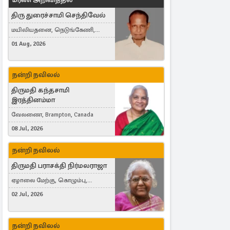
திரு துரைச்சாமி செந்திவேல்
மயிலியதனை, நெடுங்கேணி,
கம்பர்மலை
01 Aug, 2026
நன்றி நவிலல்
திருமதி கந்தசாமி
இரத்தினம்மா
வேலணை, Brampton, Canada
08 Jul, 2026
நன்றி நவிலல்
திருமதி பராசக்தி நிர்மலராஜா
ஏழாலை மேற்கு, கொழும்பு,
தங்காலை, London, United Kingdom
02 Jul, 2026
நன்றி நவிலல்