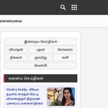
ஏனையவை
இன்றைய செய்திகள்
வியாழன்
புதன்
செவ்வாய்
திங்கள்
ஞாயிறு
சனி
வெள்ளி
ஏனைய செய்திகள்
Chaitra Reddy : சீரியல்
நடிகை சைத்ரா ரெட்டி
விவாகரத்தா? திருமண
புகைப்படங்களை நீக்கம்