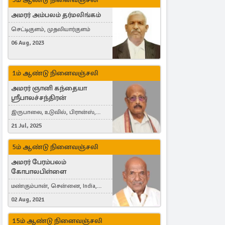
அமரர் அம்பலம் தர்மலிங்கம்
செட்டிகுளம், முதலியார்குளம்
06 Aug, 2023
1ம் ஆண்டு நினைவஞ்சலி
அமரர் ஞானி கந்தையா
ஸ்ரீபாலச்சந்திரன்
இருபாலை, உடுவில், பிரான்ஸ்,
France
21 Jul, 2025
5ம் ஆண்டு நினைவஞ்சலி
அமரர் பேரம்பலம்
கோபாலபிள்ளை
மண்கும்பான், சென்னை, India,
Cergy, France
02 Aug, 2021
15ம் ஆண்டு நினைவஞ்சலி