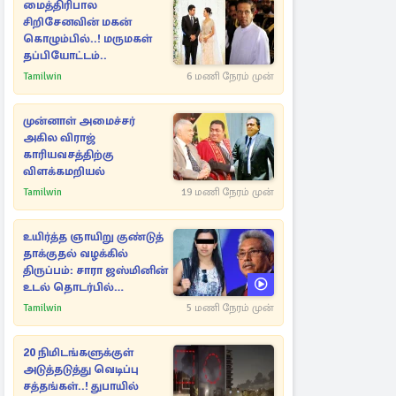
மைத்திரிபால
சிறிசேனவின் மகன்
கொழும்பில்..! மருமகள்
தப்பியோட்டம்..
Tamilwin
6 மணி நேரம் முன்
முன்னாள் அமைச்சர்
அகில விராஜ்
காரியவசத்திற்கு
விளக்கமறியல்
Tamilwin
19 மணி நேரம் முன்
உயிர்த்த ஞாயிறு குண்டுத்
தாக்குதல் வழக்கில்
திருப்பம்: சாரா ஜஸ்மினின்
உடல் தொடர்பில்
நீதிமன்றத்தில் வெளியான
Tamilwin
5 மணி நேரம் முன்
அதிர்ச்சி தகவல்
20 நிமிடங்களுக்குள்
அடுத்தடுத்து வெடிப்பு
சத்தங்கள்..! துபாயில்