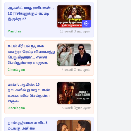
ஆகஸ்ட் மாத ராசிபலன்..,
12 ராசிகளுக்கும் எப்படி
இருக்கும்?
Manithan
15 மணி நேரம் முன்
கயல் சீரியல் நடிகை
சைத்ரா ரெட்டி விவாகரத்து
பெறுகிறாரா?... என்ன
செய்துள்ளார் பாருங்க
Cineulagam
4 மணி நேரம் முன்
பாக்ஸ் ஆபிஸ்: 15
நாட்களில் ஜனநாயகன்
உலகளவில் செய்துள்ள
வசூல்..
Cineulagam
3 மணி நேரம் முன்
நான் சூர்யாவை விட 3
மடங்கு அதிகம்