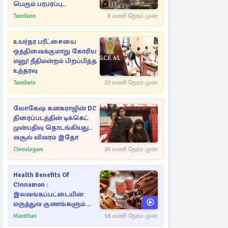
பெரும் பரபரப்பு..
Tamilwin
8 மணி நேரம் முன்
உயர்தர பரீட்சையை
ஒத்திவைக்குமாறு கோரிய
மனு! நீதிமன்றம் பிறப்பித்த
உத்தரவு
Tamilwin
22 மணி நேரம் முன்
லோகேஷ் கனகராஜின் DC
திரைப்படத்தின் டிக்கெட்
முன்பதிவு தொடங்கியது..
வசூல் விவரம் இதோ
Cineulagam
20 மணி நேரம் முன்
Health Benefits Of
Cinnamon :
இலவங்கப்பட்டையின்
மருத்துவ குணங்களும்
ஆரோக்கிய
Manithan
18 மணி நேரம் முன்
நன்மைகளும்!