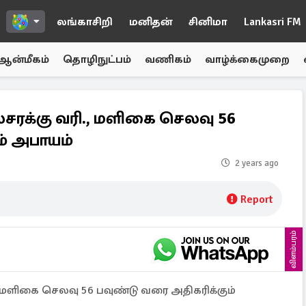
லங்காசிறி
மனிதன்
சினிமா
Lankasri FM
ஆன்மீகம்
தொழிநுட்பம்
வணிகம்
வாழ்க்கைமுறை
லசரக்கு வரி., மளிகை செலவு 56
ம் அபாயம்
2 years ago
Report
விளம்பரம்
ர மளிகை செலவு 56 பவுண்டு வரை அதிகரிக்கும்