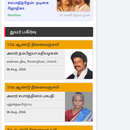
சம்பாதித்தேன்- நடிகை
ஜோதிகா
Manithan
15 மணி நேரம் முன்
துயர் பகிர்வு
10ம் ஆண்டு நினைவஞ்சலி
அமரர் தம்பிஐயா மதியழகன்
மண்டைதீவு, Birmingham, United
Kingdom
06 Aug, 2016
10ம் ஆண்டு நினைவஞ்சலி
அமரர் சபாரத்தினம் பசுபதி
புதுக்குடியிருப்பு
06 Aug, 2016
3ம் ஆண்டு நினைவஞ்சலி