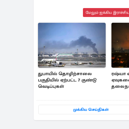
மேலும் ஐக்கிய இராச்சி
துபாயில் தொழிற்சாலை
ரஷ்யா ஏ
பகுதியில் ஏற்பட்ட 7 குண்டு
ஏவுகண
வெடிப்புகள்
தலைநகர
உயிரிழப
முக்கிய செய்திகள்