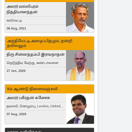
அமரர் வல்லிபுரம்
நித்தியானந்தன்
கரவெட்டி
06 Aug, 2011
அந்தியேட்டி அழைப்பிதழும், நன்றி
நவிலலும்
திரு சின்னத்தம்பி இராமநாதன்
நெடுந்தீவு மேற்கு, கண்டாவளை
27 Jun, 2026
8ம் ஆண்டு நினைவஞ்சலி
அமரர் பகீரதன் கணேசு
நவாலி, கொழும்பு, London, United
Kingdom
07 Aug, 2018