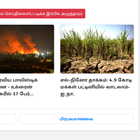
யம் செய்திகளைப் படிக்க இங்கே அழுத்தவும்
விய பாலிஸ்டிக்
எல்-நினோ தாக்கம்: 4.9 கோடி
ை - உக்ரைன்
மக்கள் பட்டினியில் வாடலாம்-
ில் 17 பேர்
ஐ.நா.
்பு
பிரபலமானவை