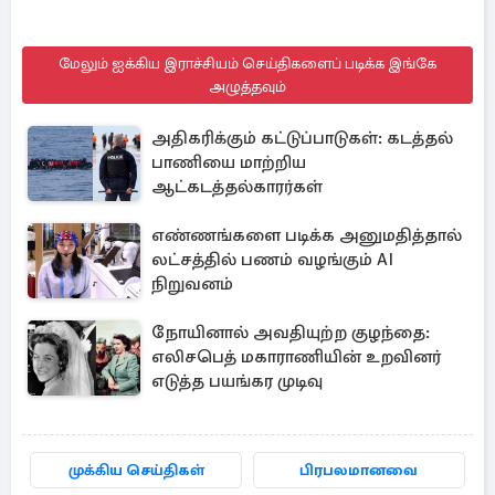
மேலும் ஐக்கிய இராச்சியம் செய்திகளைப் படிக்க இங்கே
அழுத்தவும்
அதிகரிக்கும் கட்டுப்பாடுகள்: கடத்தல்
பாணியை மாற்றிய
ஆட்கடத்தல்காரர்கள்
எண்ணங்களை படிக்க அனுமதித்தால்
லட்சத்தில் பணம் வழங்கும் AI
நிறுவனம்
நோயினால் அவதியுற்ற குழந்தை:
எலிசபெத் மகாராணியின் உறவினர்
எடுத்த பயங்கர முடிவு
முக்கிய செய்திகள்
பிரபலமானவை