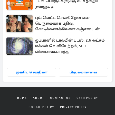
- பல பொருட்களுக்கு 80 சதவீதம்
தள்ளுபடி
புல் வெட்ட செல்கிறேன் என
பெருமையாக பதிவு:
கோடிக்கணக்கிலான கஞ்சாவுடன்
சிக்கிய பிரித்தானிய பெண்
ஜப்பானில் டால்பின் புயல்: 2.6 லட்சம்
மக்கள் வெளியேற்றம், 500
விமானங்கள் ரத்து
முக்கிய செய்திகள்
பிரபலமானவை
HOME
ABOUT
CONTACT US
USER POLICY
COOKIE POLICY
PRIVACY POLICY