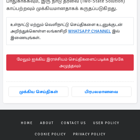
பாதுகாக்கவும், இரு நாடு தீர்வை (Two-State Solution)
காப்பற்றவும் முக்கியமானதாகக் கருதப்படுகிறது.
உள்நாட்டு மற்றும் வெளிநாட்டு செய்திகளை உடனுக்குடன்
அறிந்துக்கொள்ள லங்காசிறி
WHATSAPP CHANNEL
இல்
இணையுங்கள்.
மேலும் ஐக்கிய இராச்சியம் செய்திகளைப் படிக்க இங்கே
அழுத்தவும்
முக்கிய செய்திகள்
பிரபலமானவை
HOME
ABOUT
CONTACT US
USER POLICY
COOKIE POLICY
PRIVACY POLICY