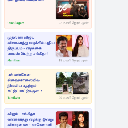
டிசி: திரை விமர்சனம்
Cineulagam
22 மணி நேரம் முன்
முதல்வர் விஜய்
விவாகரத்து வழக்கில் புதிய
திருப்பம் - வழக்கை
வாபஸ் பெற்ற சங்கீதா!
Manithan
18 மணி நேரம் முன்
பல்லன்சேன
சிறைச்சாலையில்
நிலவிய பதற்றம்
கட்டுப்பாட்டுக்குள்..!
அதிரடியாக களமிறங்கிய
Tamilwin
20 மணி நேரம் முன்
அதிகாரிகள்
விஜய் - சங்கீதா
விவாகரத்து வழக்கு இன்று
விசாரணை - காணொளி