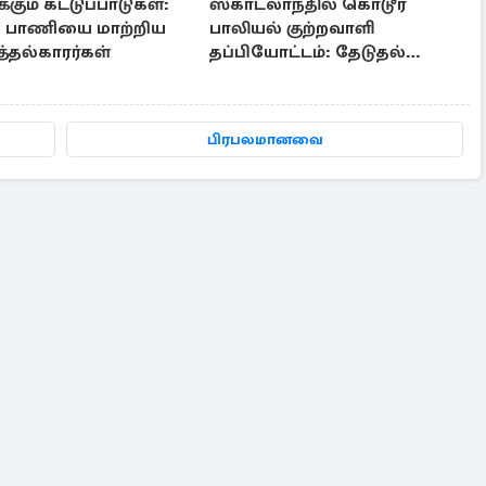
்கும் கட்டுப்பாடுகள்:
ஸ்காட்லாந்தில் கொடூர
் பாணியை மாற்றிய
பாலியல் குற்றவாளி
்தல்காரர்கள்
தப்பியோட்டம்: தேடுதல்
வேட்டையில்
காவல்துறையினர்
பிரபலமானவை