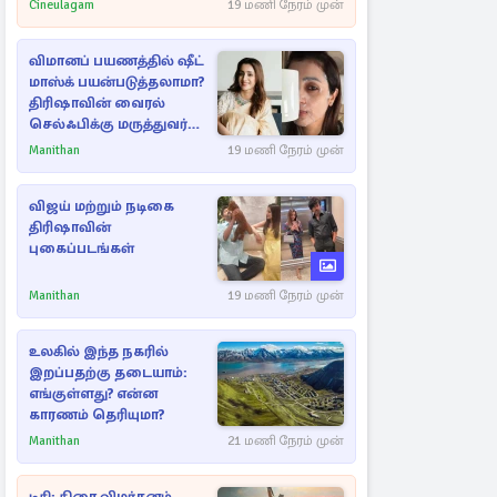
Cineulagam
19 மணி நேரம் முன்
விமானப் பயணத்தில் ஷீட்
மாஸ்க் பயன்படுத்தலாமா?
திரிஷாவின் வைரல்
செல்ஃபிக்கு மருத்துவர்
விளக்கம்
Manithan
19 மணி நேரம் முன்
விஜய் மற்றும் நடிகை
திரிஷாவின்
புகைப்படங்கள்
Manithan
19 மணி நேரம் முன்
உலகில் இந்த நகரில்
இறப்பதற்கு தடையாம்:
எங்குள்ளது? என்ன
காரணம் தெரியுமா?
Manithan
21 மணி நேரம் முன்