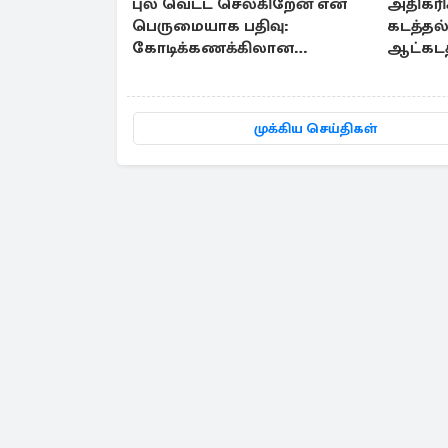
புல் வெட்ட செல்கிறேன் என
அதிகரிக
பெருமையாக பதிவு:
கடத்தல
கோடிக்கணக்கிலான
ஆட்கடத
கஞ்சாவுடன் சிக்கிய
பிரித்தானிய பெண்
முக்கிய செய்திகள்