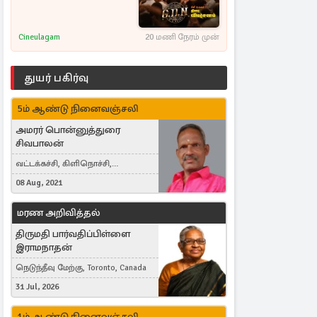
Cineulagam
20 மணி நேரம் முன்
துயர் பகிர்வு
5ம் ஆண்டு நினைவஞ்சலி
அமரர் பொன்னுத்துரை
சிவபாலன்
வட்டக்கச்சி, கிளிநொச்சி,
வட்டக்கச்சி இராமநாதபுரம்
08 Aug, 2021
மரண அறிவித்தல்
திருமதி பார்வதிப்பிள்ளை
இராமநாதன்
நெடுந்தீவு மேற்கு, Toronto, Canada
31 Jul, 2026
1ம் ஆண்டு நினைவஞ்சலி