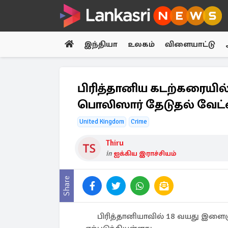
இந்தியா
உலகம்
விளையாட்டு
பிரித்தானிய கடற்கரையில் ப
பொலிஸார் தேடுதல் வேட
United Kingdom
Crime
Thiru
in
ஐக்கிய இராச்சியம்
Share
பிரித்தானியாவில் 18 வயது இளைஞர்