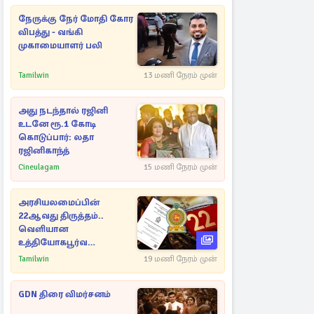
நேருக்கு நேர் மோதி கோர
விபத்து - வங்கி
முகாமையாளர் பலி
Tamilwin
13 மணி நேரம் முன்
அது நடந்தால் ரஜினி
உடனே ரூ.1 கோடி
கொடுப்பார்: லதா
ரஜினிகாந்த்
Cineulagam
15 மணி நேரம் முன்
அரசியலமைப்பின்
22ஆவது திருத்தம்..
வெளியான
உத்தியோகபூர்வ
அறிவிப்பு!
Tamilwin
19 மணி நேரம் முன்
GDN திரை விமர்சனம்