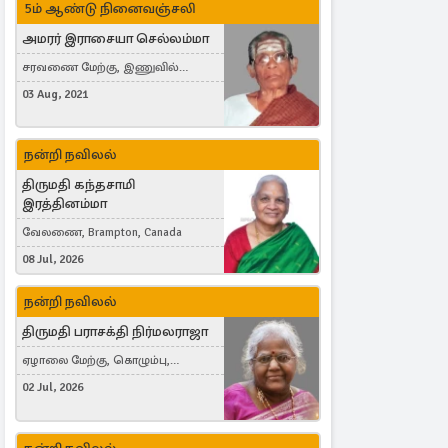
5ம் ஆண்டு நினைவஞ்சலி
அமரர் இராசையா செல்லம்மா
சரவணை மேற்கு, இணுவில்
கிழக்கு
03 Aug, 2021
நன்றி நவிலல்
திருமதி கந்தசாமி
இரத்தினம்மா
வேலணை, Brampton, Canada
08 Jul, 2026
நன்றி நவிலல்
திருமதி பராசக்தி நிர்மலராஜா
ஏழாலை மேற்கு, கொழும்பு,
தங்காலை, London, United Kingdom
02 Jul, 2026