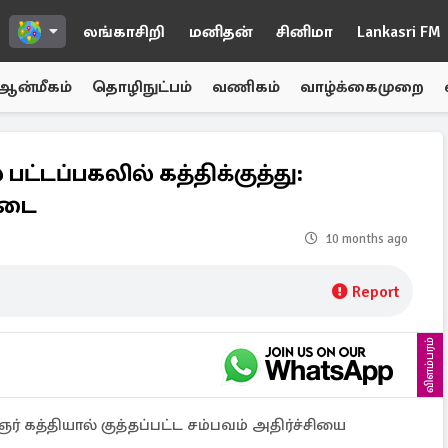
லங்காசிறி
மனிதன்
சினிமா
Lankasri FM
ஆன்மீகம்
தொழிநுட்பம்
வணிகம்
வாழ்க்கைமுறை
ட்டப்பகலில் கத்திக்குத்து:
்டை
10 months ago
Report
விளம்பரம்
 கத்தியால் குத்தப்பட்ட சம்பவம் அதிர்ச்சியை