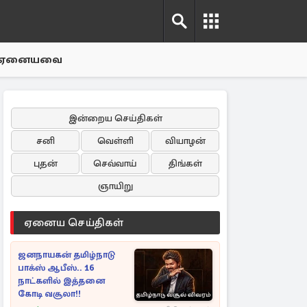
ஏனையவை
இன்றைய செய்திகள்
சனி
வெள்ளி
வியாழன்
புதன்
செவ்வாய்
திங்கள்
ஞாயிறு
ஏனைய செய்திகள்
ஜனநாயகன் தமிழ்நாடு
பாக்ஸ் ஆபீஸ்.. 16
நாட்களில் இத்தனை
கோடி வசூலா!!