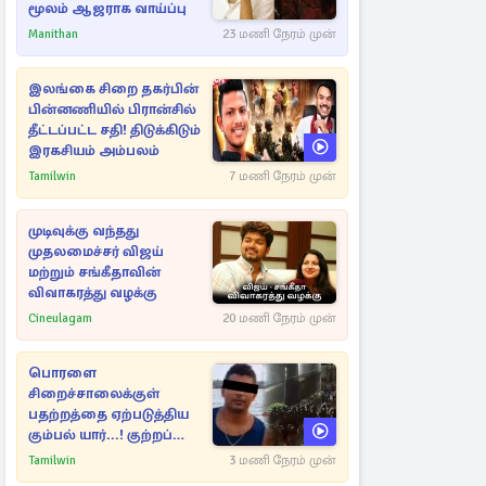
மூலம் ஆஜராக வாய்ப்பு
Manithan
23 மணி நேரம் முன்
இலங்கை சிறை தகர்பின்
பின்னணியில் பிரான்சில்
தீட்டப்பட்ட சதி! திடுக்கிடும்
இரகசியம் அம்பலம்
Tamilwin
7 மணி நேரம் முன்
முடிவுக்கு வந்தது
முதலமைச்சர் விஜய்
மற்றும் சங்கீதாவின்
விவாகரத்து வழக்கு
Cineulagam
20 மணி நேரம் முன்
பொரளை
சிறைச்சாலைக்குள்
பதற்றத்தை ஏற்படுத்திய
கும்பல் யார்...! குற்றப்
பின்னணி தொடர்பில்
Tamilwin
3 மணி நேரம் முன்
அதிர்ச்சித் தகவல்கள்