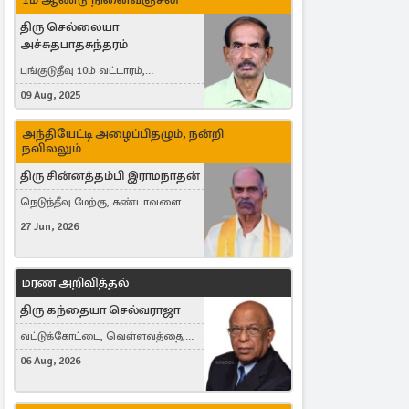
திரு செல்லையா
அச்சுதபாதசுந்தரம்
புங்குடுதீவு 10ம் வட்டாரம்,
கொள்ளுப்பிட்டி
09 Aug, 2025
அந்தியேட்டி அழைப்பிதழும், நன்றி
நவிலலும்
திரு சின்னத்தம்பி இராமநாதன்
நெடுந்தீவு மேற்கு, கண்டாவளை
27 Jun, 2026
மரண அறிவித்தல்
திரு கந்தையா செல்வராஜா
வட்டுக்கோட்டை, வெள்ளவத்தை,
Toronto, Canada
06 Aug, 2026