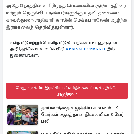
அதே நேரத்தில் உயிரிழந்த பெண்ணின் குடும்பத்தினர்
மற்றும் நெருங்கிய நண்பர்களுக்கு உதவி தலைமை
காவல்துறை அதிகாரி காலின் மெக்ஃபார்லேன் ஆழ்ந்த
இரங்கலைத் தெரிவித்துள்ளார்.
உள்நாட்டு மற்றும் வெளிநாட்டு செய்திகளை உடனுக்குடன்
அறிந்துக்கொள்ள லங்காசிறி
WHATSAPP CHANNEL
இல்
இணையுங்கள்.
மேலும் ஐக்கிய இராச்சியம் செய்திகளைப் படிக்க இங்கே
அழுத்தவும்
தாய்லாந்தை உலுக்கிய சம்பவம்... 9
பேர்கள் ஆபத்தான நிலையில்: 8 பேர்
பலி