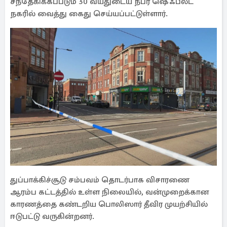
சந்தேகிக்கப்படும் 30 வயதுடைய நபர் ஷெஃபீல்ட்
நகரில் வைத்து கைது செய்யப்பட்டுள்ளார்.
துப்பாக்கிச்சூடு சம்பவம் தொடர்பாக விசாரணை
ஆரம்ப கட்டத்தில் உள்ள நிலையில், வன்முறைக்கான
காரணத்தை கண்டறிய பொலிஸார் தீவிர முயற்சியில்
ஈடுபட்டு வருகின்றனர்.