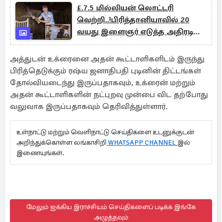
£.7.5 மில்லியன் லொட்டரி
வெற்றி..!பிரித்தானியாவில் 20
வயது இளைஞர் எடுத்த அதிரடி
முடிவு
அத்துடன் உக்ரைனை அதன் கூட்டாளிகளிடம் இருந்து
பிரித்தெடுக்கும் ரஷ்ய ஜனாதிபதி புடினின் திட்டங்கள்
தோல்வியடைந்து இருப்பதாகவும், உக்ரைன் மற்றும்
அதன் கூட்டாளிகளின் நட்புறவு முன்பை விட தற்போது
வலுவாக இருப்பதாகவும் தெரிவித்துள்ளார்.
உள்நாட்டு மற்றும் வெளிநாட்டு செய்திகளை உடனுக்குடன்
அறிந்துக்கொள்ள லங்காசிறி
WHATSAPP CHANNEL
இல்
இணையுங்கள்.
மேலும் ஐக்கிய இராச்சியம் செய்திகளைப் படிக்க இங்கே
அழுத்தவும்