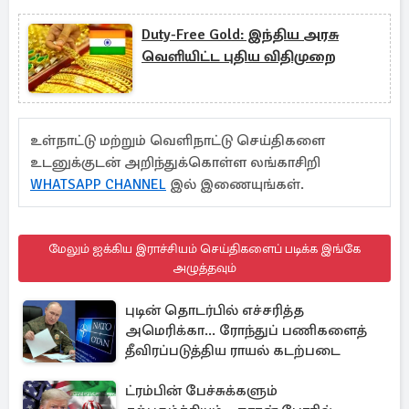
Duty-Free Gold: இந்திய அரசு
வெளியிட்ட புதிய விதிமுறை
உள்நாட்டு மற்றும் வெளிநாட்டு செய்திகளை
உடனுக்குடன் அறிந்துக்கொள்ள லங்காசிறி
WHATSAPP CHANNEL
இல் இணையுங்கள்.
மேலும் ஐக்கிய இராச்சியம் செய்திகளைப் படிக்க இங்கே
அழுத்தவும்
புடின் தொடர்பில் எச்சரித்த
அமெரிக்கா... ரோந்துப் பணிகளைத்
தீவிரப்படுத்திய ராயல் கடற்படை
ட்ரம்பின் பேச்சுக்களும்