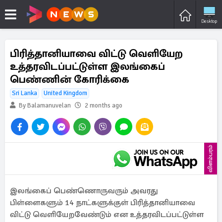
Desktop
பிரித்தானியாவை விட்டு வெளியேற
உத்தரவிடப்பட்டுள்ள இலங்கைப்
பெண்ணின் கோரிக்கை
Sri Lanka
United Kingdom
By Balamanuvelan
2 months ago
விளம்பரம்
இலங்கைப் பெண்ணொருவரும் அவரது
பிள்ளைகளும் 14 நாட்களுக்குள் பிரித்தானியாவை
விட்டு வெளியேறவேண்டும் என உத்தரவிடப்பட்டுள்ள