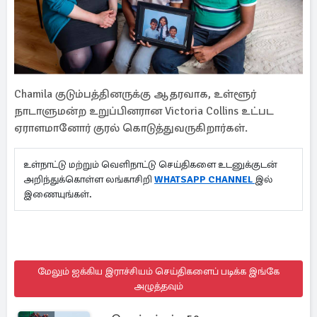
Chamila குடும்பத்தினருக்கு ஆதரவாக, உள்ளூர்
நாடாளுமன்ற உறுப்பினரான Victoria Collins உட்பட
ஏராளமானோர் குரல் கொடுத்துவருகிறார்கள்.
உள்நாட்டு மற்றும் வெளிநாட்டு செய்திகளை உடனுக்குடன்
அறிந்துக்கொள்ள லங்காசிறி
WHATSAPP CHANNEL
இல்
இணையுங்கள்.
மேலும் ஐக்கிய இராச்சியம் செய்திகளைப் படிக்க இங்கே
அழுத்தவும்