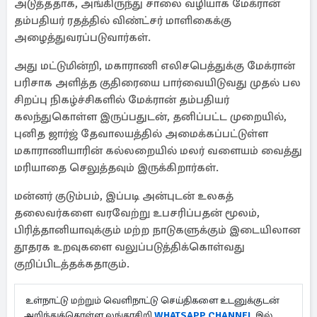
அடுத்ததாக, அங்கிருந்து சாலை வழியாக மேக்ரான்
தம்பதியர் ரதத்தில் விண்ட்சர் மாளிகைக்கு
அழைத்துவரப்படுவார்கள்.
அது மட்டுமின்றி, மகாராணி எலிசபெத்துக்கு மேக்ரான்
பரிசாக அளித்த குதிரையை பார்வையிடுவது முதல் பல
சிறப்பு நிகழ்ச்சிகளில் மேக்ரான் தம்பதியர்
கலந்துகொள்ள இருப்பதுடன், தனிப்பட்ட முறையில்,
புனித ஜார்ஜ் தேவாலயத்தில் அமைக்கப்பட்டுள்ள
மகாராணியாரின் கல்லறையில் மலர் வளையம் வைத்து
மரியாதை செலுத்தவும் இருக்கிறார்கள்.
மன்னர் குடும்பம், இப்படி அன்புடன் உலகத்
தலைவர்களை வரவேற்று உபசரிப்பதன் மூலம்,
பிரித்தானியாவுக்கும் மற்ற நாடுகளுக்கும் இடையிலான
தூதரக உறவுகளை வலுப்படுத்திக்கொள்வது
குறிப்பிடத்தக்கதாகும்.
உள்நாட்டு மற்றும் வெளிநாட்டு செய்திகளை உடனுக்குடன்
அறிந்துக்கொள்ள லங்காசிறி
WHATSAPP CHANNEL
இல்