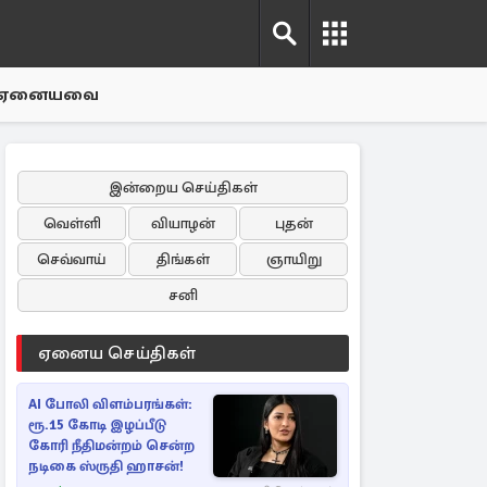
ஏனையவை
இன்றைய செய்திகள்
வெள்ளி
வியாழன்
புதன்
செவ்வாய்
திங்கள்
ஞாயிறு
சனி
ஏனைய செய்திகள்
AI போலி விளம்பரங்கள்:
ரூ.15 கோடி இழப்பீடு
கோரி நீதிமன்றம் சென்ற
நடிகை ஸ்ருதி ஹாசன்!