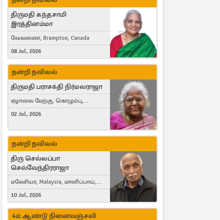
திருமதி கந்தசாமி
இரத்தினம்மா
வேலணை, Brampton, Canada
08 Jul, 2026
நன்றி நவிலல்
திருமதி பராசக்தி நிர்மலராஜா
ஏழாலை மேற்கு, கொழும்பு,
தங்காலை, London, United Kingdom
02 Jul, 2026
நன்றி நவிலல்
திரு செல்லப்பா
செல்வேந்திரராஜா
மலேசியா, Malaysia, மானிப்பாய்,
Duisburg, Germany, London, United
10 Jul, 2026
Kingdom
4ம் ஆண்டு நினைவஞ்சலி