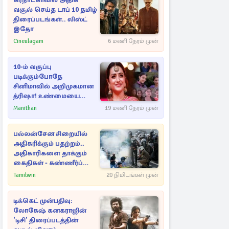
கர்நாடகாவில் அதிக
வசூல் செய்த டாப் 10 தமிழ்
திரைப்படங்கள்.. லிஸ்ட்
இதோ
Cineulagam
6 மணி நேரம் முன்
10-ம் வகுப்பு
படிக்கும்போதே
சினிமாவில் அறிமுகமான
த்ரிஷா! உண்மையை
பகிர்ந்த இயக்குநர் பிரவீன்
Manithan
19 மணி நேரம் முன்
காந்தி
பல்லன்சேன சிறையில்
அதிகரிக்கும் பதற்றம்..
அதிகாரிகளை தாக்கும்
கைதிகள் - கண்ணீர்ப்
புகை பிரயோகம்
Tamilwin
20 நிமிடங்கள் முன்
டிக்கெட் முன்பதிவு:
லோகேஷ் கனகராஜின்
'டிசி' திரைப்படத்தின்