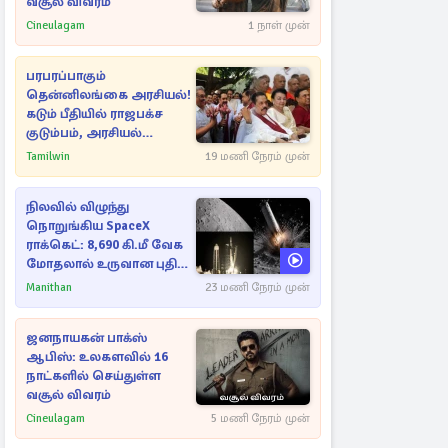
வசூல் விவரம்
Cineulagam
1 நாள் முன்
பரபரப்பாகும்
தென்னிலங்கை அரசியல்!
கடும் பீதியில் ராஜபக்ச
குடும்பம், அரசியல்
நட்புகள்
Tamilwin
19 மணி நேரம் முன்
நிலவில் விழுந்து
நொறுங்கிய SpaceX
ராக்கெட்: 8,690 கி.மீ வேக
மோதலால் உருவான புதிய
பள்ளம்!
Manithan
23 மணி நேரம் முன்
ஜனநாயகன் பாக்ஸ்
ஆபிஸ்: உலகளவில் 16
நாட்களில் செய்துள்ள
வசூல் விவரம்
Cineulagam
5 மணி நேரம் முன்