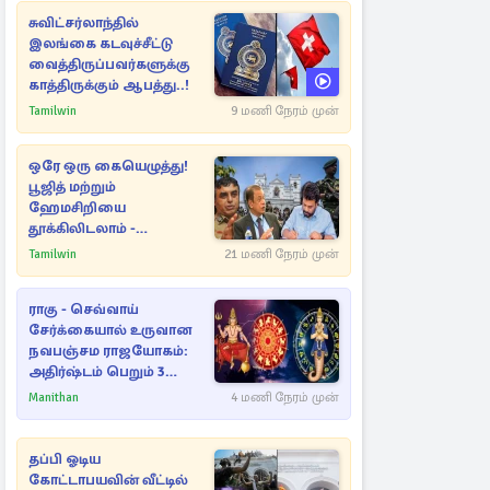
சுவிட்சர்லாந்தில்
இலங்கை கடவுச்சீட்டு
வைத்திருப்பவர்களுக்கு
காத்திருக்கும் ஆபத்து..!
Tamilwin
9 மணி நேரம் முன்
ஒரே ஒரு கையெழுத்து!
பூஜித் மற்றும்
ஹேமசிறியை
தூக்கிலிடலாம் -
அநுரவுக்குச் சென்ற
Tamilwin
21 மணி நேரம் முன்
அறிவுரை..
ராகு - செவ்வாய்
சேர்க்கையால் உருவான
நவபஞ்சம ராஜயோகம்:
அதிர்ஷ்டம் பெறும் 3
ராசிகள்!
Manithan
4 மணி நேரம் முன்
தப்பி ஓடிய
கோட்டாபயவின் வீட்டில்