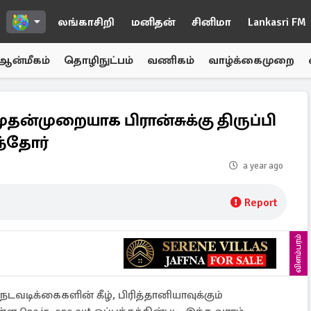
லங்காசிறி
மனிதன்
சினிமா
Lankasri FM
ஆன்மீகம்
தொழிநுட்பம்
வணிகம்
வாழ்க்கைமுறை
 முதன்முறையாக பிரான்சுக்கு திருப்பி
ந்தோர்
a year ago
Report
விளம்பரம்
 நடவடிக்கைகளின் கீழ், பிரித்தானியாவுக்கும்