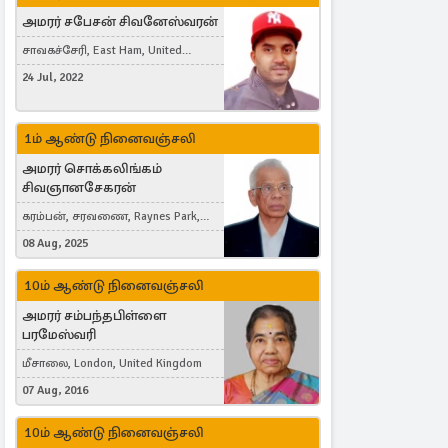
அமரர் சபேசன் சிவனேஸ்வரன்
சாவகச்சேரி, East Ham, United
Kingdom
24 Jul, 2022
1ம் ஆண்டு நினைவஞ்சலி
அமரர் சொக்கலிங்கம்
சிவஞானசேகரன்
கரம்பன், சரவணை, Raynes Park,
London, United Kingdom
08 Aug, 2025
10ம் ஆண்டு நினைவஞ்சலி
அமரர் சம்பந்தபிள்ளை
பரமேஸ்வரி
மீசாலை, London, United Kingdom
07 Aug, 2016
10ம் ஆண்டு நினைவஞ்சலி