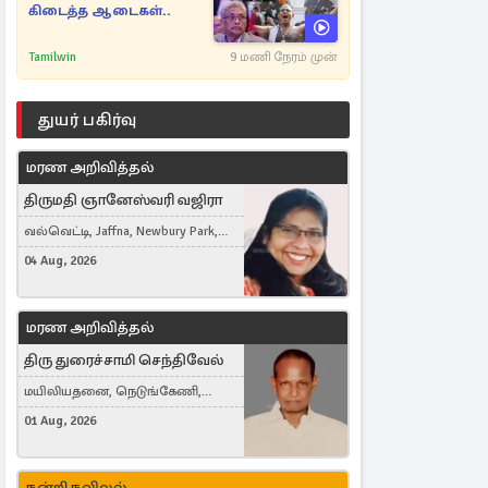
கிடைத்த ஆடைகள்..
Tamilwin
9 மணி நேரம் முன்
துயர் பகிர்வு
மரண அறிவித்தல்
திருமதி ஞானேஸ்வரி வஜிரா
வல்வெட்டி, Jaffna, Newbury Park,
United Kingdom
04 Aug, 2026
மரண அறிவித்தல்
திரு துரைச்சாமி செந்திவேல்
மயிலியதனை, நெடுங்கேணி,
கம்பர்மலை
01 Aug, 2026
நன்றி நவிலல்