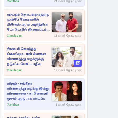
Manithan
21 மணி நேரம் முன்
ஷுட்டிங் தொடங்குவதற்கு
முன்பே கோடிகளில்
பிசினஸ் ஆன அஜித்தின்
டேர் டெவில் திரைப்படம்...
Cineulagam
18 மணி நேரம் முன்
ரீஎன்ட்ரி கொடுத்த
கெனிஷா.. ரவி மோகன்
விவாகரத்து வழக்குக்கு
நடுவில் போட்ட பதிவு
Cineulagam
17 மணி நேரம் முன்
விஜய் - சங்கீதா
விவாகரத்து வழக்கு இன்று
விசாரணை - காணொளி
மூலம் ஆஜராக வாய்ப்பு
Manithan
1 மணி நேரம் முன்