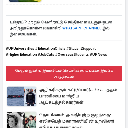
உள்நாட்டு மற்றும் வெளிநாட்டு செய்திகளை உடனுக்குடன்
அறிந்துக்கொள்ள லங்காசிறி
WHATSAPP CHANNEL
இல்
இணையுங்கள்.
#UKUniversities #EducationCrisis #StudentSupport
#HigherEducation #JobCuts #OverseasStudents #UKNews
மேலும் ஐக்கிய இராச்சியம் செய்திகளைப் படிக்க இங்கே
அழுத்தவும்
அதிகரிக்கும் கட்டுப்பாடுகள்: கடத்தல்
பாணியை மாற்றிய
ஆட்கடத்தல்காரர்கள்
நோயினால் அவதியுற்ற குழந்தை:
எலிசபெத் மகாராணியின் உறவினர்
எடுத்த பயங்கர முடிவு