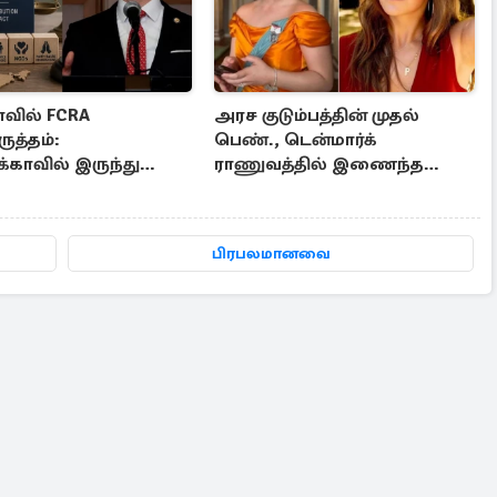
ாவில் FCRA
அரச குடும்பத்தின் முதல்
ருத்தம்:
பெண்., டென்மார்க்
்காவில் இருந்து
ராணுவத்தில் இணைந்த
திர்ப்பு குரல்
இளவரசி இசபெல்லா
பிரபலமானவை