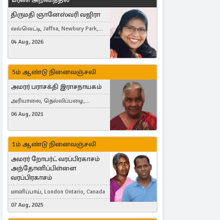
திருமதி ஞானேஸ்வரி வஜிரா
வல்வெட்டி, Jaffna, Newbury Park,
United Kingdom
04 Aug, 2026
5ம் ஆண்டு நினைவஞ்சலி
அமரர் பராசக்தி இராசநாயகம்
அரியாலை, தெல்லிப்பழை,
Montreal, Canada
06 Aug, 2021
1ம் ஆண்டு நினைவஞ்சலி
அமரர் றோபர்ட் வரப்பிரகாசம்
அந்தோனிப்பிள்ளை
வரப்பிரகாசம்
மானிப்பாய், London Ontario, Canada
07 Aug, 2025