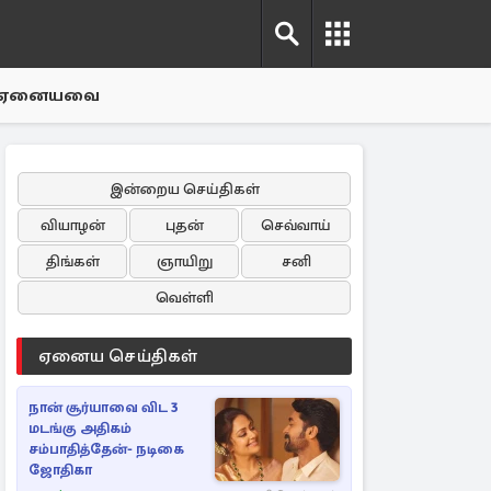
ஏனையவை
இன்றைய செய்திகள்
வியாழன்
புதன்
செவ்வாய்
திங்கள்
ஞாயிறு
சனி
வெள்ளி
ஏனைய செய்திகள்
நான் சூர்யாவை விட 3
மடங்கு அதிகம்
சம்பாதித்தேன்- நடிகை
ஜோதிகா