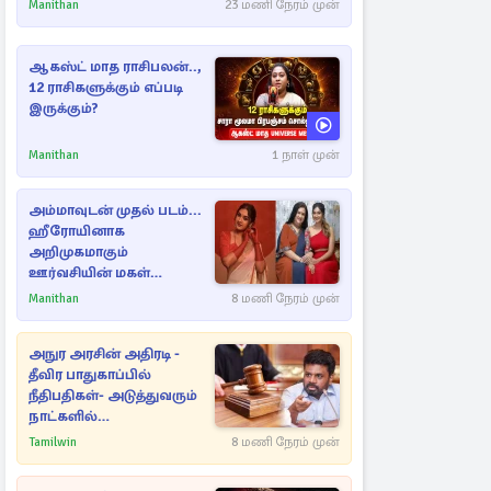
Manithan
23 மணி நேரம் முன்
ஆகஸ்ட் மாத ராசிபலன்..,
12 ராசிகளுக்கும் எப்படி
இருக்கும்?
Manithan
1 நாள் முன்
அம்மாவுடன் முதல் படம்...
ஹீரோயினாக
அறிமுகமாகும்
ஊர்வசியின் மகள்
தேஜலட்சுமி!
Manithan
8 மணி நேரம் முன்
அநுர அரசின் அதிரடி -
தீவிர பாதுகாப்பில்
நீதிபதிகள்- அடுத்துவரும்
நாட்களில்
அம்பலமாகவுள்ள ரகசியம்
Tamilwin
8 மணி நேரம் முன்