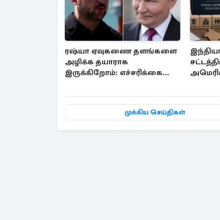
ரஷ்யா ஏவுகணை தளங்களை
இந்திய
அழிக்க தயாராக
சட்டத்தி
இருக்கிறோம்: எச்சரிக்கை
அமெரிக
விடுத்த ஜெலென்ஸ்கி
எழுந்த எ
முக்கிய செய்திகள்