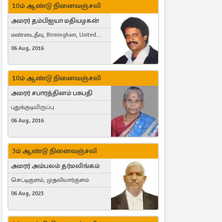
10ம் ஆண்டு நினைவஞ்சலி
அமரர் தம்பிஐயா மதியழகன்
மண்டைதீவு, Birmingham, United
Kingdom
06 Aug, 2016
10ம் ஆண்டு நினைவஞ்சலி
அமரர் சபாரத்தினம் பசுபதி
புதுக்குடியிருப்பு
06 Aug, 2016
3ம் ஆண்டு நினைவஞ்சலி
அமரர் அம்பலம் தர்மலிங்கம்
செட்டிகுளம், முதலியார்குளம்
06 Aug, 2023