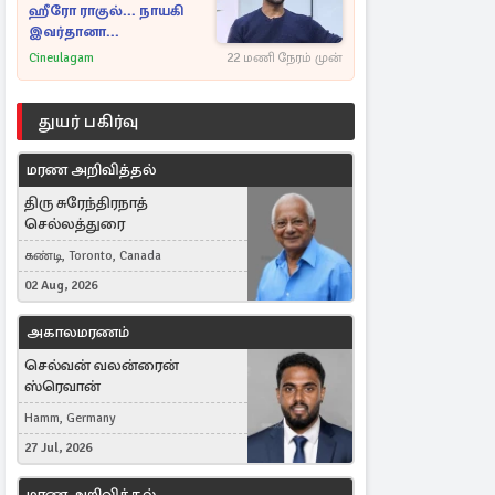
ஹீரோ ராகுல்... நாயகி
இவர்தானா...
Cineulagam
22 மணி நேரம் முன்
துயர் பகிர்வு
மரண அறிவித்தல்
திரு சுரேந்திரநாத்
செல்லத்துரை
கண்டி, Toronto, Canada
02 Aug, 2026
அகாலமரணம்
செல்வன் வலன்ரைன்
ஸ்ரெவான்
Hamm, Germany
27 Jul, 2026
மரண அறிவித்தல்