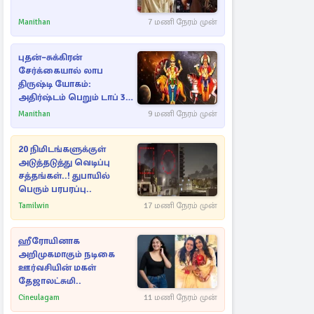
Manithan
7 மணி நேரம் முன்
புதன்–சுக்கிரன்
சேர்க்கையால் லாப
திருஷ்டி யோகம்:
அதிர்ஷ்டம் பெறும் டாப் 3
ராசிகள்!
Manithan
9 மணி நேரம் முன்
20 நிமிடங்களுக்குள்
அடுத்தடுத்து வெடிப்பு
சத்தங்கள்..! துபாயில்
பெரும் பரபரப்பு..
Tamilwin
17 மணி நேரம் முன்
ஹீரோயினாக
அறிமுகமாகும் நடிகை
ஊர்வசியின் மகள்
தேஜாலட்சுமி..
Cineulagam
11 மணி நேரம் முன்