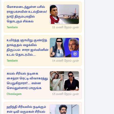
மோசமடைந்துள்ள பசில்
ராஜபக்சவின் உடல்நிலை!
நாடு திரும்புவதில்
தொடரும் சிக்கல்
Tamilwin
11 மணி நேரம் முன்
உயிர்த்த ஞாயிறு குண்டுத்
தாக்குதல் வழக்கில்
திருப்பம்: சாரா ஜஸ்மினின்
உடல் தொடர்பில்
நீதிமன்றத்தில் வெளியான
Tamilwin
14 மணி நேரம் முன்
அதிர்ச்சி தகவல்
கயல் சீரியல் நடிகை
சைத்ரா ரெட்டி விவாகரத்து
பெறுகிறாரா?... என்ன
செய்துள்ளார் பாருங்க
Cineulagam
13 மணி நேரம் முன்
ஹிந்தி சீரியலில் நடிக்கும்
சன் டிவி மருமகள் சீரியல்