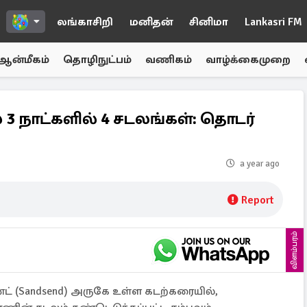
லங்காசிறி
மனிதன்
சினிமா
Lankasri FM
ஆன்மீகம்
தொழிநுட்பம்
வணிகம்
வாழ்க்கைமுறை
 3 நாட்களில் 4 சடலங்கள்: தொடர்
a year ago
Report
விளம்பரம்
ன்ட் (Sandsend) அருகே உள்ள கடற்கரையில்,