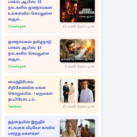
பாக்ஸ் ஆபிஸ்: 15
நாட்களில் ஜனநாயகன்
உலகளவில் செய்துள்ள
வசூல்..
Cineulagam
12 மணி நேரம் முன்
ஜனநாயகன் தமிழ்நாடு
பாக்ஸ் ஆபிஸ்: 15
நாட்களில் செய்துள்ள
வசூல்..
Cineulagam
9 மணி நேரம் முன்
மைத்திரிபால
சிறிசேனவின் மகன்
கொழும்பில்..! மருமகள்
தப்பியோட்டம்..
Tamilwin
15 மணி நேரம் முன்
தந்தையின் இறுதிச்
சடங்கை வீடியோ காலில்
பார்த்த மகள்கள்!