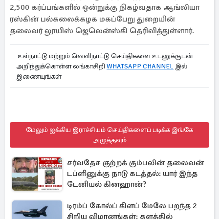
2,500 கர்ப்பங்களில் ஒன்றுக்கு நிகழ்வதாக ஆங்லியா
ரஸ்கின் பல்கலைக்கழக மகப்பேறு துறையின்
தலைவர் லூயிஸ் ஜெலென்ஸ்கி தெரிவித்துள்ளார்.
உள்நாட்டு மற்றும் வெளிநாட்டு செய்திகளை உடனுக்குடன்
அறிந்துக்கொள்ள லங்காசிறி
WHATSAPP CHANNEL
இல்
இணையுங்கள்
மேலும் ஐக்கிய இராச்சியம் செய்திகளைப் படிக்க இங்கே
அழுத்தவும்
சர்வதேச குற்றக் கும்பலின் தலைவன்
டப்ளினுக்கு நாடு கடத்தல்: யார் இந்த
டேனியல் கினஹான்?
டிரம்ப் கோல்ப் கிளப் மேலே பறந்த 2
சிறிய விமானங்கள்: களத்தில்