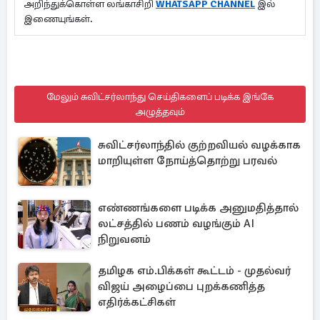
அறிந்துக்கொள்ள லங்காசிறி
WHATSAPP CHANNEL
இல்
இணையுங்கள்.
மேலும் சுவிட்சர்லாந்து செய்திகளைப் படிக்க இங்கே
அழுத்தவும்
சுவிட்சர்லாந்தில் குற்றவியல் வழக்காக
மாறியுள்ள நோய்த்தொற்று பரவல்
எண்ணங்களை படிக்க அனுமதித்தால்
லட்சத்தில் பணம் வழங்கும் AI
நிறுவனம்
தமிழக எம்.பிக்கள் கூட்டம் - முதல்வர்
விஜய் அழைப்பை புறக்கணித்த
எதிர்க்கட்சிகள்