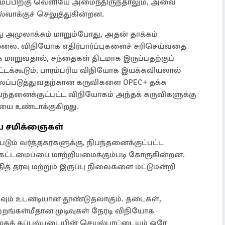
ைப்பிற்கு வெளியே அமைந்திருந்தாலும், அவை
வாக்குச் செலுத்துகின்றன.
 அமுலாக்கம் மாறும்போது, அதன் தாக்கம்
்லை. விநியோக எதிர்பார்ப்புகளைச் சரிசெய்வதை
றுவதால், சந்தைகள் திடமாக இருப்பதற்குப்
ட்டக்கூடும். பாரம்பரிய விநியோக இயக்கவியலால்
லைப்படுத்துவதற்கான கருவிகளை OPEC+ தக்க
ந்தனைக்குட்பட்ட விநியோகம் அந்தக் கருவிகளுக்கு
யை உண்டாக்குகிறது.
ிய சமிக்ஞைகள்
ும் வர்த்தகர்களுக்கு, நிபந்தனைக்குட்பட்ட
கட்டமைப்பை மாற்றியமைக்கும்படி கோருகின்றன.
ித் தரவு மற்றும் இருப்பு நிலைகளை மட்டுமன்றி
ும் உடனடியான தூண்டுதலாகும். தடைகள்,
ற்றங்கள்மீதான முடிவுகள் நேரடி விநியோக
ுகக் கப்பல்படையின் செயல்பாட்டையும் ஒரே