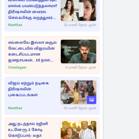
விமானப் பயணத்தில் ஷீட்
மாஸ்க் பயன்படுத்தலாமா?
திரிஷாவின் வைரல்
செல்ஃபிக்கு மருத்துவர்
விளக்கம்
Manithan
22 மணி நேரம் முன்
எல்லையே இல்லா வசூல்
வேட்டையில் விஜய்யின்
கடைசிப்படமான
ஜனநாயகன்.. 16 நாள்
பாக்ஸ் ஆபிஸ்
Cineulagam
6 மணி நேரம் முன்
விஜய் மற்றும் நடிகை
திரிஷாவின்
புகைப்படங்கள்
Manithan
22 மணி நேரம் முன்
அது நடந்தால் ரஜினி
உடனே ரூ.1 கோடி
கொடுப்பார்: லதா