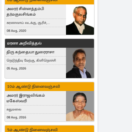
அமரர் சின்னத்தம்பி
தர்மகுலசிங்கம்
கரணவாய் வடக்கு, சூரிச்,
Switzerland
08 Aug, 2020
மரண அறிவித்தல்
திரு கந்தையா துரைராசா
நெடுந்தீவு மேற்கு, கிளிநொச்சி
05 Aug, 2026
10ம் ஆண்டு நினைவஞ்சலி
அமரர் இராஜலிங்கம்
மகேஸ்வரி
சுதுமலை
08 Aug, 2016
5ம் ஆண்டு நினைவஞ்சலி