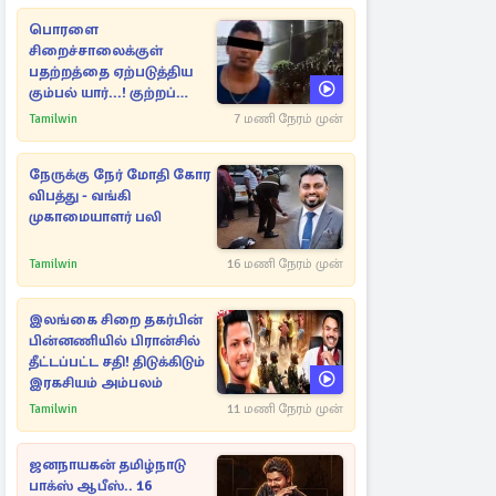
பொரளை
சிறைச்சாலைக்குள்
பதற்றத்தை ஏற்படுத்திய
கும்பல் யார்...! குற்றப்
பின்னணி தொடர்பில்
Tamilwin
7 மணி நேரம் முன்
அதிர்ச்சித் தகவல்கள்
நேருக்கு நேர் மோதி கோர
விபத்து - வங்கி
முகாமையாளர் பலி
Tamilwin
16 மணி நேரம் முன்
இலங்கை சிறை தகர்பின்
பின்னணியில் பிரான்சில்
தீட்டப்பட்ட சதி! திடுக்கிடும்
இரகசியம் அம்பலம்
Tamilwin
11 மணி நேரம் முன்
ஜனநாயகன் தமிழ்நாடு
பாக்ஸ் ஆபீஸ்.. 16