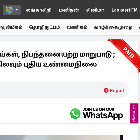
லங்காசிறி
மனிதன்
சினிமா
Lankasri FM
ஆன்மீகம்
தொழிநுட்பம்
வணிகம்
வாழ்க்கைமுறை
PAID
ாய்கள், நிபந்தனையற்ற மாறுபாடு ;
ிலவும் புதிய உண்மைநிலை
Report
விளம்பரம்