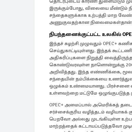
தொடர்புடைய காரணி துளையிடும் மு
இருக்கும்போது, விலையை மீண்டும் ந
சந்தைகளுக்காக உற்பத்தி மாற வேண்
அணுகுவதற்கான நிலைமைகள்தான் ம
நிபந்தனைக்குட்பட்ட உலகில் OPE
இந்தச் சுழற்சி முழுவதும் OPEC+ க
செய்துகாட்டியுள்ளது. இந்தக் கூட்டண
அதிகரிப்புகளை நிறுத்தி வைத்திருந்த
கொண்டுவரவுள்ள நாளொன்றுக்கு 206,0
அறிவித்தது. இந்த எண்ணிக்கை, மூலப
சந்தையின் நம்பிக்கையை உணர்த்து
ஒழுக்கம் உண்மையானது. பிரச்சனை என
உள்ளவற்றை மட்டுமே ஒழுங்குபடுத்த மு
OPEC+ அமைப்பால் அமெரிக்கத் தட
சர்ச்சைக்குரிய வழித்தடம் வழியாகக்
பெறவோ அல்லது முடங்கியுள்ள உற்பத்
மாற்றத்தைக் கட்டாயப்படுத்தவோ முடிய