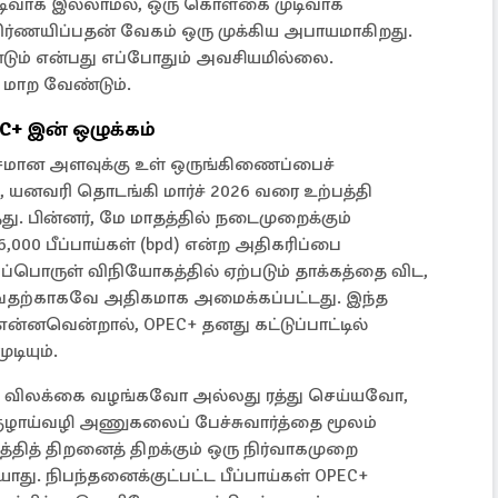
டிவாக இல்லாமல், ஒரு கொள்கை முடிவாக
ிர்ணயிப்பதன் வேகம் ஒரு முக்கிய அபாயமாகிறது.
டும் என்பது எப்போதும் அவசியமில்லை.
ாற வேண்டும்.
C+ இன் ஒழுக்கம்
ணிசமான அளவுக்கு உள் ஒருங்கிணைப்பைச்
ி, யனவரி தொடங்கி மார்ச் 2026 வரை உற்பத்தி
து. பின்னர், மே மாதத்தில் நடைமுறைக்கும்
00 பீப்பாய்கள் (bpd) என்ற அதிகரிப்பை
்பொருள் விநியோகத்தில் ஏற்படும் தாக்கத்தை விட,
வதற்காகவே அதிகமாக அமைக்கப்பட்டது. இந்த
்னவென்றால், OPEC+ தனது கட்டுப்பாட்டில்
டியும்.
ை விலக்கை வழங்கவோ அல்லது ரத்து செய்யவோ,
 குழாய்வழி அணுகலைப் பேச்சுவார்த்தை மூலம்
தித் திறனைத் திறக்கும் ஒரு நிர்வாகமுறை
ாது. நிபந்தனைக்குட்பட்ட பீப்பாய்கள் OPEC+