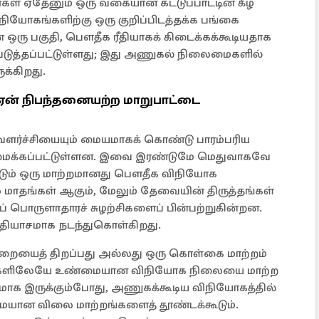
கள் ஏதேனும் ஒரு வகையான கட்டுப்பாட்டின் கீழ்
யோகங்களிற்கு ஒரு குறிப்பிடத்தக்க பங்கை
 ஒரு பகுதி, பௌதீக ரீதியாகக் கிடைக்கக்கூடியதாக
ப்படுத்தப்பட்டுள்ளது; இது அணுகல் நிலைமைகளில்
ுக்கிறது.
ள் ஏன் நிபந்தனையற்ற மாறுபாட்டை
வளர்ச்சியையும் மையமாகக் கொண்டு பாரம்பரிய
டமைக்கப்பட்டுள்ளன. இவை இரண்டுமே மெதுவாகவே
ற்படும் ஒரு மாற்றமானது பௌதீக விநியோக
ல மாதங்கள் ஆகும், மேலும் தேவையின் திருத்தங்கள்
 பொருளாதாரச் சுழற்சிகளைப் பின்பற்றுகின்றன.
்தியாசமாக நடந்துகொள்கிறது.
முறையைத் திறப்பது அல்லது ஒரு கொள்கை மாற்றம்
ங்களிலேயே உண்மையான விநியோக நிலையை மாற்ற
கமாக இருக்கும்போது, அணுகக்கூடிய விநியோகத்தில்
டுமையான விலை மாற்றங்களைத் தூண்டக்கூடும்.