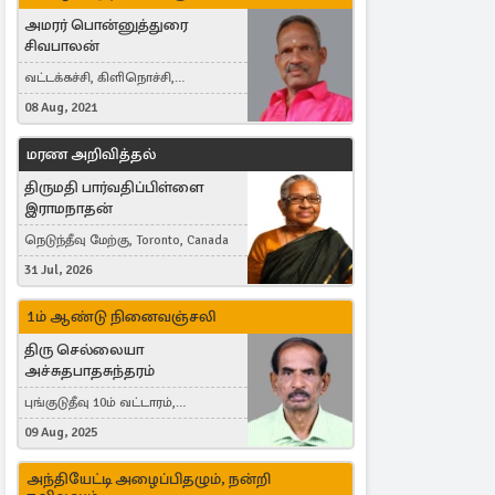
அமரர் பொன்னுத்துரை
சிவபாலன்
வட்டக்கச்சி, கிளிநொச்சி,
வட்டக்கச்சி இராமநாதபுரம்
08 Aug, 2021
மரண அறிவித்தல்
திருமதி பார்வதிப்பிள்ளை
இராமநாதன்
நெடுந்தீவு மேற்கு, Toronto, Canada
31 Jul, 2026
1ம் ஆண்டு நினைவஞ்சலி
திரு செல்லையா
அச்சுதபாதசுந்தரம்
புங்குடுதீவு 10ம் வட்டாரம்,
கொள்ளுப்பிட்டி
09 Aug, 2025
அந்தியேட்டி அழைப்பிதழும், நன்றி