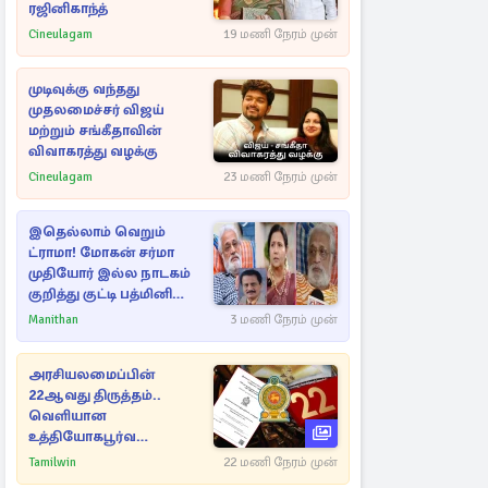
ரஜினிகாந்த்
Cineulagam
19 மணி நேரம் முன்
முடிவுக்கு வந்தது
முதலமைச்சர் விஜய்
மற்றும் சங்கீதாவின்
விவாகரத்து வழக்கு
Cineulagam
23 மணி நேரம் முன்
இதெல்லாம் வெறும்
ட்ராமா! மோகன் சர்மா
முதியோர் இல்ல நாடகம்
குறித்து குட்டி பத்மினி
பரபரப்பு பேட்டி
Manithan
3 மணி நேரம் முன்
அரசியலமைப்பின்
22ஆவது திருத்தம்..
வெளியான
உத்தியோகபூர்வ
அறிவிப்பு!
Tamilwin
22 மணி நேரம் முன்