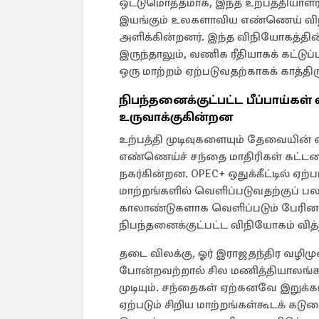
ஒட்டுமொத்தமாக, இந்த உற்பத்தியாளர்
இயங்கும் உலகளாவிய எண்ணெய் விநி
அளிக்கின்றனர். இந்த விநியோகத்தின்
இருந்தாலும், வணிக ரீதியாகக் கட்டு
ஒரு மாற்றம் ஏற்படுவதற்காகக் காத்திர
நிபந்தனைக்குட்பட்ட பீப்பாய்க
உருவாக்குகின்றன
உற்பத்தி முடிவுகளையும் தேவையின் 
எண்ணெய்ச் சந்தை மாதிரிகள் கட்
நகர்கின்றன. OPEC+ ஒதுக்கீட்டில் ஏ
மாற்றங்களில் வெளிப்படுவதற்குப் ப
காலாண்டுகளாக வெளிப்படும் பேரினப்
நிபந்தனைக்குட்பட்ட விநியோகம் வித
தடை விலக்கு, ஓர் இராஜதந்திர வழி
போன்றவற்றால் சில மணித்தியால
முடியும். சந்தைகள் ஏற்கனவே இறுக்
ஏற்படும் சிறிய மாற்றங்கள்கூடக் க