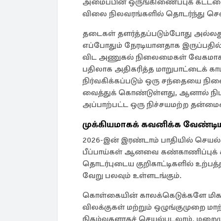
அமைப்பின் ஒருங்கிணைப்புக் கட்டம
விலை நிலவரங்களில் தொடர்ந்து செல்
தடைகள் தளர்த்தப்படும்போது அல்லது
எப்போதும் நேரடியானதாக இருப்பதில
விட அணுகல் நிலைமைகள் வேகமாக மா
பதிலாக அதிகரித்த மாறுபாட்டைக் கா
நிர்வகிக்கப்படும் ஒரு சந்தையை நி
வைத்துக் கொண்டுள்ளது, ஆனால் நிப
அப்பாற்பட்ட ஒரு நிச்சயமற்ற தன்மை
முக்கியமாகக் கவனிக்க வேண்ட
2026-இன் இரண்டாம் பாதியில் செயல்பட
பீப்பாய்கள் ஆனவை கண்காணிப்புக் 
தொடர்புடைய குறிகாட்டிகளில் உற்பத்த
வேறு பலவும் உள்ளடங்கும்.
கொள்கையின் காலக்கெடுக்களே மிகவ
விலக்குகள் மற்றும் ஒழுங்குமுறை மா
நிகழ்வுகளாகச் செயல்படலாம். மறைம