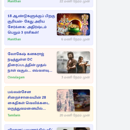
Manithan
22 மணி நேரம் முன்
18 ஆண்டுகளுக்குப் பிறகு
சூரியன்- கேது அரிய
சேர்க்கை: அதிர்ஷ்டம்
பெறும் 3 ராசிகள்!
Manithan
6 மணி நேரம் முன்
லோகேஷ் கனகராஜ்
நடித்துள்ள DC
திரைப்படத்தின் முதல்
நாள் வசூல்... எவ்வளவு
தெரியுமா?
Cineulagam
3 மணி நேரம் முன்
பல்லன்சேன
சிறைச்சாலையின் 28
கைதிகள் வெலிக்கடை
மருத்துவமனையில்
அனுமதி
Tamilwin
20 மணி நேரம் முன்