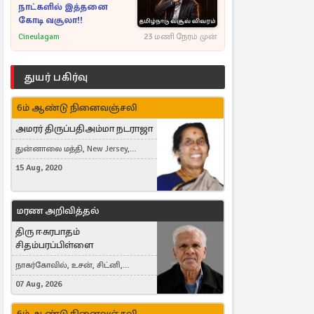
நாட்களில் இத்தனை
கோடி வசூலா!!
Cineulagam
23 மணி நேரம் முன்
துயர் பகிர்வு
6ம் ஆண்டு நினைவஞ்சலி
அமரர் திருப்பதிஅம்மா நடராஜா
துன்னாலை மத்தி, New Jersey,
United States, Toronto, Canada
15 Aug, 2020
மரண அறிவித்தல்
திரு ஈசுரபாதம்
சிதம்பரப்பிள்ளை
நாகர்கோவில், உசன், சிட்னி,
Australia
07 Aug, 2026
6ம் ஆண்டு நினைவஞ்சலி