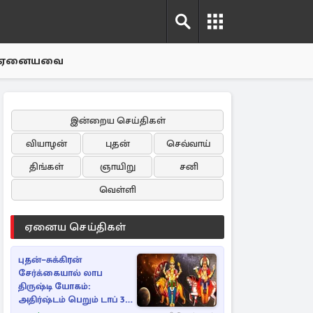
ஏனையவை
இன்றைய செய்திகள்
வியாழன்
புதன்
செவ்வாய்
திங்கள்
ஞாயிறு
சனி
வெள்ளி
ஏனைய செய்திகள்
புதன்–சுக்கிரன்
சேர்க்கையால் லாப
திருஷ்டி யோகம்:
அதிர்ஷ்டம் பெறும் டாப் 3