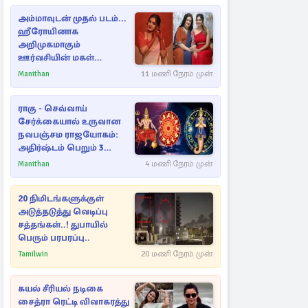
அம்மாவுடன் முதல் படம்...
ஹீரோயினாக
அறிமுகமாகும்
ஊர்வசியின் மகள்
தேஜலட்சுமி!
Manithan
11 மணி நேரம் முன்
ராகு - செவ்வாய்
சேர்க்கையால் உருவான
நவபஞ்சம ராஜயோகம்:
அதிர்ஷ்டம் பெறும் 3
ராசிகள்!
Manithan
4 மணி நேரம் முன்
20 நிமிடங்களுக்குள்
அடுத்தடுத்து வெடிப்பு
சத்தங்கள்..! துபாயில்
பெரும் பரபரப்பு..
Tamilwin
20 மணி நேரம் முன்
கயல் சீரியல் நடிகை
சைத்ரா ரெட்டி விவாகரத்து