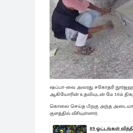
ஷப்பா-வை அவரது சகோதரி நூர்ஜஹான
ஆகியோரின் உதவியுடன் மே 16ம் திக
கொலை செய்த பிறகு அந்த அடையா
குளத்தில் வீசியுள்ளார்.
89 ஓட்டங்கள் வித்