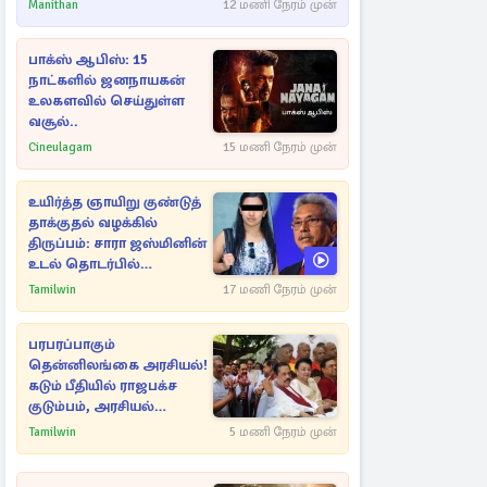
ராசிகள்!
Manithan
12 மணி நேரம் முன்
பாக்ஸ் ஆபிஸ்: 15
நாட்களில் ஜனநாயகன்
உலகளவில் செய்துள்ள
வசூல்..
Cineulagam
15 மணி நேரம் முன்
உயிர்த்த ஞாயிறு குண்டுத்
தாக்குதல் வழக்கில்
திருப்பம்: சாரா ஜஸ்மினின்
உடல் தொடர்பில்
நீதிமன்றத்தில் வெளியான
Tamilwin
17 மணி நேரம் முன்
அதிர்ச்சி தகவல்
பரபரப்பாகும்
தென்னிலங்கை அரசியல்!
கடும் பீதியில் ராஜபக்ச
குடும்பம், அரசியல்
நட்புகள்
Tamilwin
5 மணி நேரம் முன்