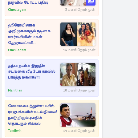
நடுவில் போட்ட பதிவு
Cineulagam
3 மணி நேரம் முன்
ஹீரோயினாக
அறிமுகமாகும் நடிகை
ஊர்வசியின் மகள்
தேஜாலட்சுமி..
Cineulagam
14 மணி நேரம் முன்
தந்தையின் இறுதிச்
சடங்கை வீடியோ காலில்
பார்த்த மகள்கள்!
Manithan
10 மணி நேரம் முன்
மோசமடைந்துள்ள பசில்
ராஜபக்சவின் உடல்நிலை!
நாடு திரும்புவதில்
தொடரும் சிக்கல்
Tamilwin
14 மணி நேரம் முன்