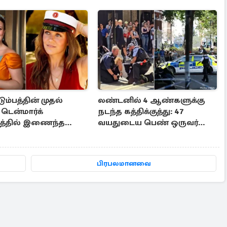
ும்பத்தின் முதல்
லண்டனில் 4 ஆண்களுக்கு
டென்மார்க்
நடந்த கத்திக்குத்து: 47
த்தில் இணைந்த
வயதுடைய பெண் ஒருவர்
ி இசபெல்லா
கைது
பிரபலமானவை