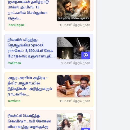
ஜனநாயகன் தமிழ்நாடு
பாக்ஸ் ஆபிஸ்: 15
நாட்களில் செய்துள்ள
வசூல்..
Cineulagam
12 மணி நேரம் முன்
நிலவில் விழுந்து
நொறுங்கிய SpaceX
ராக்கெட்: 8,690 கி.மீ வேக
மோதலால் உருவான புதிய
பள்ளம்!
Manithan
9 மணி நேரம் முன்
அநுர அரசின் அதிரடி -
தீவிர பாதுகாப்பில்
நீதிபதிகள்- அடுத்துவரும்
நாட்களில்
அம்பலமாகவுள்ள ரகசியம்
Tamilwin
11 மணி நேரம் முன்
ரீஎன்ட்ரி கொடுத்த
கெனிஷா.. ரவி மோகன்
விவாகரத்து வழக்குக்கு