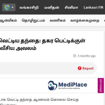
லங்காசிறி
மனிதன்
சினிமா
Lankasri FM
ஆன்மீகம்
தொழிநுட்பம்
வணிகம்
வாழ்க்கைமுறை
ட்டிய தந்தை: தகர பெட்டிக்குள்
வீசிய அவலம்
3 months ago
Report
விளம்பரம்
ண்டாக வெட்டி தந்தை ஆணவக் கொலை செய்த