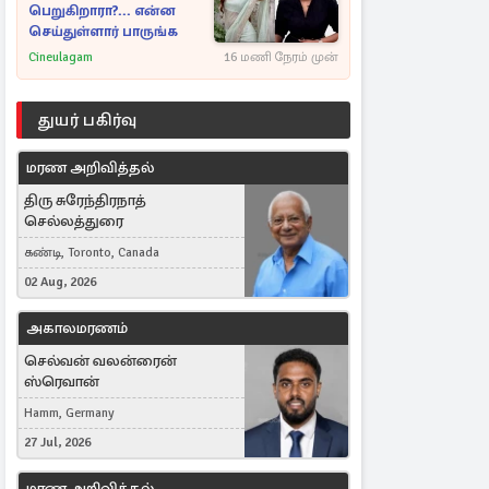
பெறுகிறாரா?... என்ன
செய்துள்ளார் பாருங்க
Cineulagam
16 மணி நேரம் முன்
துயர் பகிர்வு
மரண அறிவித்தல்
திரு சுரேந்திரநாத்
செல்லத்துரை
கண்டி, Toronto, Canada
02 Aug, 2026
அகாலமரணம்
செல்வன் வலன்ரைன்
ஸ்ரெவான்
Hamm, Germany
27 Jul, 2026
மரண அறிவித்தல்