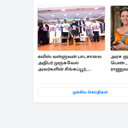
சுவிஸ் வள்ளுவன் பாடசாலை
அரச குட
அதிபர் முருகவேல்
பெண்., 
அவர்களின் சிங்கப்பூர்,
ராணுவ
மலேசியா மற்றும் தமிழ்நாடு
இளவரச
பயண அனுபவ தொகுப்பு
முக்கிய செய்திகள்