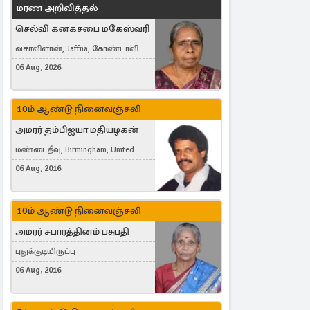
மரண அறிவித்தல்
செல்வி கனகசபை மகேஸ்வரி
வசாவிளான், Jaffna, கோண்டாவில்
கிழக்கு
06 Aug, 2026
10ம் ஆண்டு நினைவஞ்சலி
அமரர் தம்பிஐயா மதியழகன்
மண்டைதீவு, Birmingham, United
Kingdom
06 Aug, 2016
10ம் ஆண்டு நினைவஞ்சலி
அமரர் சபாரத்தினம் பசுபதி
புதுக்குடியிருப்பு
06 Aug, 2016