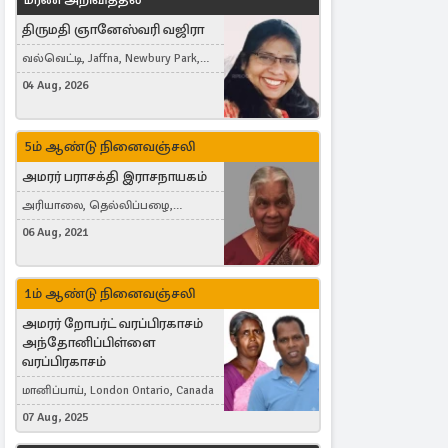
திருமதி ஞானேஸ்வரி வஜிரா
வல்வெட்டி, Jaffna, Newbury Park,
United Kingdom
04 Aug, 2026
5ம் ஆண்டு நினைவஞ்சலி
அமரர் பராசக்தி இராசநாயகம்
அரியாலை, தெல்லிப்பழை,
Montreal, Canada
06 Aug, 2021
1ம் ஆண்டு நினைவஞ்சலி
அமரர் றோபர்ட் வரப்பிரகாசம்
அந்தோனிப்பிள்ளை
வரப்பிரகாசம்
மானிப்பாய், London Ontario, Canada
07 Aug, 2025