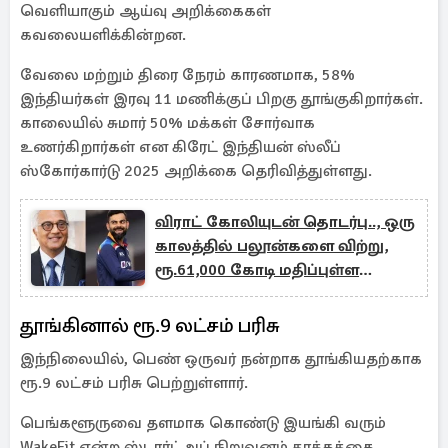
வெளியாகும் ஆய்வு அறிக்கைகள்
கவலையளிக்கின்றன.
வேலை மற்றும் திரை நேரம் காரணமாக, 58%
இந்தியர்கள் இரவு 11 மணிக்குப் பிறகு தூங்குகிறார்கள்.
காலையில் சுமார் 50% மக்கள் சோர்வாக
உணர்கிறார்கள் என கிரேட் இந்தியன் ஸ்லீப்
ஸ்கோர்கார்டு 2025 அறிக்கை தெரிவித்துள்ளது.
விராட் கோலியுடன் தொடர்பு.., ஒரு
காலத்தில் பலூன்களை விற்று,
ரூ.61,000 கோடி மதிப்புள்ள
நிறுவனத்தை உருவாக்கியவர்
யார்?
தூங்கினால் ரூ.9 லட்சம் பரிசு
இந்நிலையில், பெண் ஒருவர் நன்றாக தூங்கியதற்காக
ரூ.9 லட்சம் பரிசு பெற்றுள்ளார்.
பெங்களூருவை தளமாக கொண்டு இயங்கி வரும்
WakeFit என்ற ஸ்டார்ட்அப் நிறுவனம் தூக்கத்தை