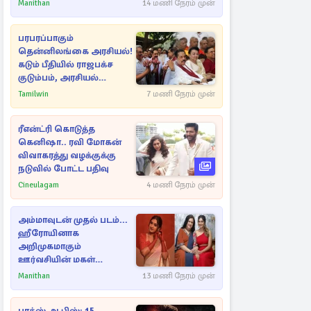
ராசிகள்!
Manithan
14 மணி நேரம் முன்
பரபரப்பாகும்
தென்னிலங்கை அரசியல்!
கடும் பீதியில் ராஜபக்ச
குடும்பம், அரசியல்
நட்புகள்
Tamilwin
7 மணி நேரம் முன்
ரீஎன்ட்ரி கொடுத்த
கெனிஷா.. ரவி மோகன்
விவாகரத்து வழக்குக்கு
நடுவில் போட்ட பதிவு
Cineulagam
4 மணி நேரம் முன்
அம்மாவுடன் முதல் படம்...
ஹீரோயினாக
அறிமுகமாகும்
ஊர்வசியின் மகள்
தேஜலட்சுமி!
Manithan
13 மணி நேரம் முன்