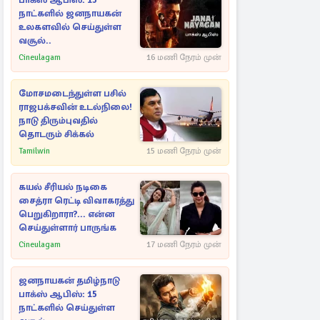
பாக்ஸ் ஆபிஸ்: 15
நாட்களில் ஜனநாயகன்
உலகளவில் செய்துள்ள
வசூல்..
Cineulagam
16 மணி நேரம் முன்
மோசமடைந்துள்ள பசில்
ராஜபக்சவின் உடல்நிலை!
நாடு திரும்புவதில்
தொடரும் சிக்கல்
Tamilwin
15 மணி நேரம் முன்
கயல் சீரியல் நடிகை
சைத்ரா ரெட்டி விவாகரத்து
பெறுகிறாரா?... என்ன
செய்துள்ளார் பாருங்க
Cineulagam
17 மணி நேரம் முன்
ஜனநாயகன் தமிழ்நாடு
பாக்ஸ் ஆபிஸ்: 15
நாட்களில் செய்துள்ள