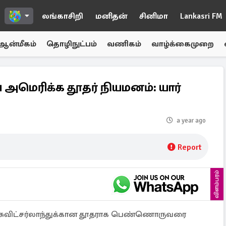
லங்காசிறி
மனிதன்
சினிமா
Lankasri FM
ஆன்மீகம்
தொழிநுட்பம்
வணிகம்
வாழ்க்கைமுறை
ிய அமெரிக்க தூதர் நியமனம்: யார்
a year ago
Report
விளம்பரம்
, சுவிட்சர்லாந்துக்கான தூதராக பெண்ணொருவரை