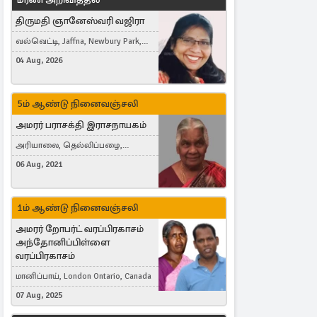
திருமதி ஞானேஸ்வரி வஜிரா
வல்வெட்டி, Jaffna, Newbury Park,
United Kingdom
04 Aug, 2026
5ம் ஆண்டு நினைவஞ்சலி
அமரர் பராசக்தி இராசநாயகம்
அரியாலை, தெல்லிப்பழை,
Montreal, Canada
06 Aug, 2021
1ம் ஆண்டு நினைவஞ்சலி
அமரர் றோபர்ட் வரப்பிரகாசம்
அந்தோனிப்பிள்ளை
வரப்பிரகாசம்
மானிப்பாய், London Ontario, Canada
07 Aug, 2025