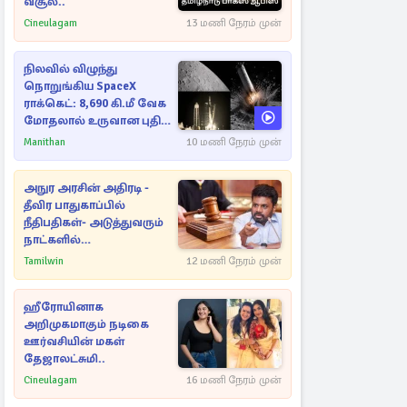
வசூல்..
Cineulagam
13 மணி நேரம் முன்
நிலவில் விழுந்து
நொறுங்கிய SpaceX
ராக்கெட்: 8,690 கி.மீ வேக
மோதலால் உருவான புதிய
பள்ளம்!
Manithan
10 மணி நேரம் முன்
அநுர அரசின் அதிரடி -
தீவிர பாதுகாப்பில்
நீதிபதிகள்- அடுத்துவரும்
நாட்களில்
அம்பலமாகவுள்ள ரகசியம்
Tamilwin
12 மணி நேரம் முன்
ஹீரோயினாக
அறிமுகமாகும் நடிகை
ஊர்வசியின் மகள்
தேஜாலட்சுமி..
Cineulagam
16 மணி நேரம் முன்