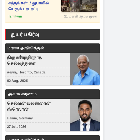
சத்தங்கள்..! துபாயில்
பெரும் பரபரப்பு..
Tamilwin
21 மணி நேரம் முன்
துயர் பகிர்வு
மரண அறிவித்தல்
திரு சுரேந்திரநாத்
செல்லத்துரை
கண்டி, Toronto, Canada
02 Aug, 2026
அகாலமரணம்
செல்வன் வலன்ரைன்
ஸ்ரெவான்
Hamm, Germany
27 Jul, 2026
மரண அறிவித்தல்