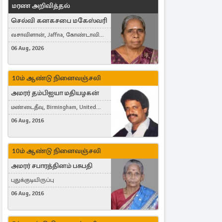
மரண அறிவித்தல்
செல்வி கனகசபை மகேஸ்வரி
வசாவிளான், Jaffna, கோண்டாவில்
கிழக்கு
06 Aug, 2026
10ம் ஆண்டு நினைவஞ்சலி
அமரர் தம்பிஐயா மதியழகன்
மண்டைதீவு, Birmingham, United
Kingdom
06 Aug, 2016
10ம் ஆண்டு நினைவஞ்சலி
அமரர் சபாரத்தினம் பசுபதி
புதுக்குடியிருப்பு
06 Aug, 2016