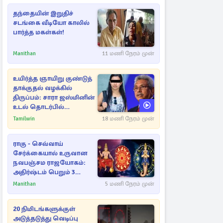
தந்தையின் இறுதிச்
சடங்கை வீடியோ காலில்
பார்த்த மகள்கள்!
Manithan
11 மணி நேரம் முன்
உயிர்த்த ஞாயிறு குண்டுத்
தாக்குதல் வழக்கில்
திருப்பம்: சாரா ஜஸ்மினின்
உடல் தொடர்பில்
நீதிமன்றத்தில் வெளியான
Tamilwin
18 மணி நேரம் முன்
அதிர்ச்சி தகவல்
ராகு - செவ்வாய்
சேர்க்கையால் உருவான
நவபஞ்சம ராஜயோகம்:
அதிர்ஷ்டம் பெறும் 3
ராசிகள்!
Manithan
5 மணி நேரம் முன்
20 நிமிடங்களுக்குள்
அடுத்தடுத்து வெடிப்பு