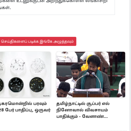
ய்திகளை உடனுக்குடன் அறிந்துக்கொள்ள லங்காசிறி
்கள்.
து செய்திகளைப் படிக்க இங்கே அழுத்தவும்
 நகரமொன்றில் பரவும்
தமிழ்நாட்டில் சூப்பர் எல்
8 பேர் பாதிப்பு, ஒருவர்
நினோவால் விவசாயம்
பாதிக்கும் - வேளாண்
பட்ஜெட்டில் கூறிய அமைச்சர்