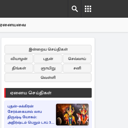
ஏனையவை
இன்றைய செய்திகள்
வியாழன்
புதன்
செவ்வாய்
திங்கள்
ஞாயிறு
சனி
வெள்ளி
ஏனைய செய்திகள்
புதன்–சுக்கிரன்
சேர்க்கையால் லாப
திருஷ்டி யோகம்:
அதிர்ஷ்டம் பெறும் டாப் 3