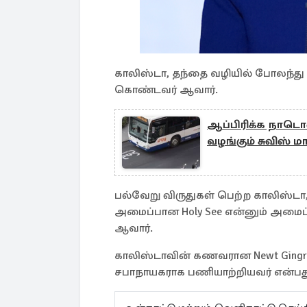
காலிஸ்டா, தந்தை வழியில் போலந்து ப
கொண்டவர் ஆவார்.
ஆப்பிரிக்க நாட
வழங்கும் சுவிஸ் 
பல்வேறு விருதுகள் பெற்ற காலிஸ்ட
அமைப்பான Holy See என்னும் அமைப
ஆவார்.
காலிஸ்டாவின் கணவரான Newt Gingri
சபாநாயகராக பணியாற்றியவர் என்பது 