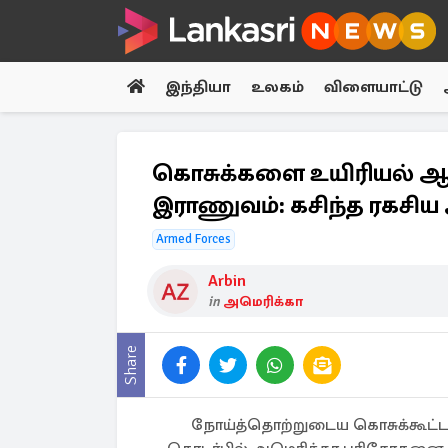
இந்தியா
உலகம்
விளையாட்டு
கொசுக்களை உயிரியல் 
இராணுவம்: கசிந்த ரகச
Armed Forces
Arbin
in
அமெரிக்கா
Share
நோய்த்தொற்றுடைய கொசுக்கூட்ட