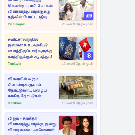
ரீஎன்ட்ரி கொடுத்த
கெனிஷா.. ரவி மோகன்
விவாகரத்து வழக்குக்கு
நடுவில் போட்ட பதிவு
Cineulagam
20 மணி நேரம் முன்
சுவிட்சர்லாந்தில்
இலங்கை கடவுச்சீட்டு
வைத்திருப்பவர்களுக்கு
காத்திருக்கும் ஆபத்து..!
Tamilwin
12 மணி நேரம் முன்
விரைவில் வரும்
பிளாஸ்டிக் ரூபாய்
நோட்டுகள்.., பழைய
காகித நோட்டுகள்
செல்லுமா?
Manithan
18 மணி நேரம் முன்
விஜய் - சங்கீதா
விவாகரத்து வழக்கு இன்று
விசாரணை - காணொளி