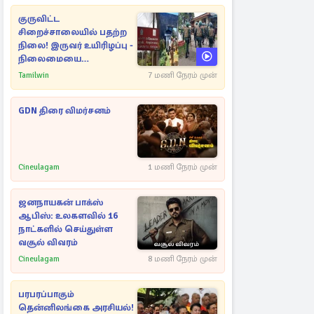
குருவிட்ட
சிறைச்சாலையில் பதற்ற
நிலை! இருவர் உயிரிழப்பு -
நிலைமையை
கட்டுப்படுத்த பொலிஸார்
Tamilwin
7 மணி நேரம் முன்
கண்ணீர்புகை பிரயோகம்
GDN திரை விமர்சனம்
Cineulagam
1 மணி நேரம் முன்
ஜனநாயகன் பாக்ஸ்
ஆபிஸ்: உலகளவில் 16
நாட்களில் செய்துள்ள
வசூல் விவரம்
Cineulagam
8 மணி நேரம் முன்
பரபரப்பாகும்
தென்னிலங்கை அரசியல்!