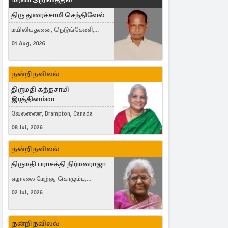
திரு துரைச்சாமி செந்திவேல்
மயிலியதனை, நெடுங்கேணி,
கம்பர்மலை
01 Aug, 2026
நன்றி நவிலல்
திருமதி கந்தசாமி
இரத்தினம்மா
வேலணை, Brampton, Canada
08 Jul, 2026
நன்றி நவிலல்
திருமதி பராசக்தி நிர்மலராஜா
ஏழாலை மேற்கு, கொழும்பு,
தங்காலை, London, United Kingdom
02 Jul, 2026
நன்றி நவிலல்