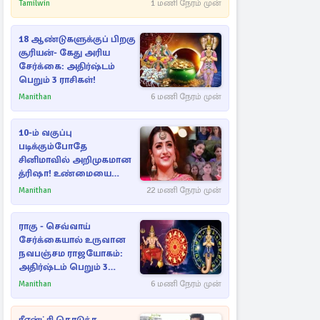
அதிரடியாக களமிறங்கிய
Tamilwin
1 மணி நேரம் முன்
அதிகாரிகள்
18 ஆண்டுகளுக்குப் பிறகு
சூரியன்- கேது அரிய
சேர்க்கை: அதிர்ஷ்டம்
பெறும் 3 ராசிகள்!
Manithan
6 மணி நேரம் முன்
10-ம் வகுப்பு
படிக்கும்போதே
சினிமாவில் அறிமுகமான
த்ரிஷா! உண்மையை
பகிர்ந்த இயக்குநர் பிரவீன்
Manithan
22 மணி நேரம் முன்
காந்தி
ராகு - செவ்வாய்
சேர்க்கையால் உருவான
நவபஞ்சம ராஜயோகம்:
அதிர்ஷ்டம் பெறும் 3
ராசிகள்!
Manithan
6 மணி நேரம் முன்