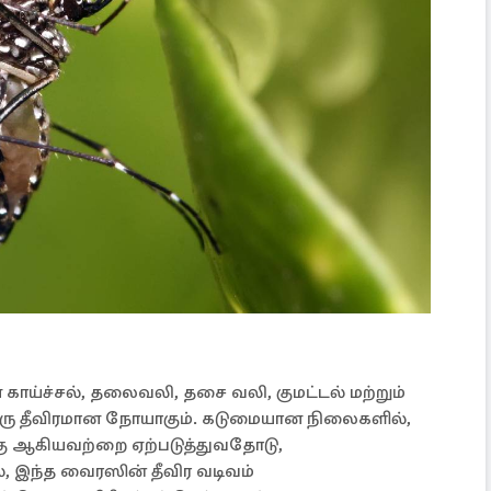
காய்ச்சல், தலைவலி, தசை வலி, குமட்டல் மற்றும்
ஒரு தீவிரமான நோயாகும். கடுமையான நிலைகளில்,
கு ஆகியவற்றை ஏற்படுத்துவதோடு,
ல், இந்த வைரஸின் தீவிர வடிவம்