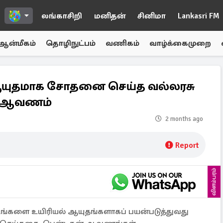
லங்காசிறி
மனிதன்
சினிமா
Lankasri FM
ஆன்மீகம்
தொழிநுட்பம்
வணிகம்
வாழ்க்கைமுறை
ஆயுதமாக சோதனை செய்த வல்லரசு
ிய ஆவணம்
2 months ago
Report
விளம்பரம்
ங்களை உயிரியல் ஆயுதங்களாகப் பயன்படுத்துவது