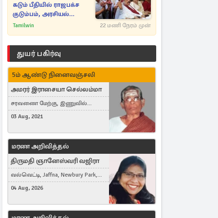
கடும் பீதியில் ராஜபக்ச
குடும்பம், அரசியல்
நட்புகள்
Tamilwin
22 மணி நேரம் முன்
துயர் பகிர்வு
5ம் ஆண்டு நினைவஞ்சலி
அமரர் இராசையா செல்லம்மா
சரவணை மேற்கு, இணுவில்
கிழக்கு
03 Aug, 2021
மரண அறிவித்தல்
திருமதி ஞானேஸ்வரி வஜிரா
வல்வெட்டி, Jaffna, Newbury Park,
United Kingdom
04 Aug, 2026
மரண அறிவித்தல்