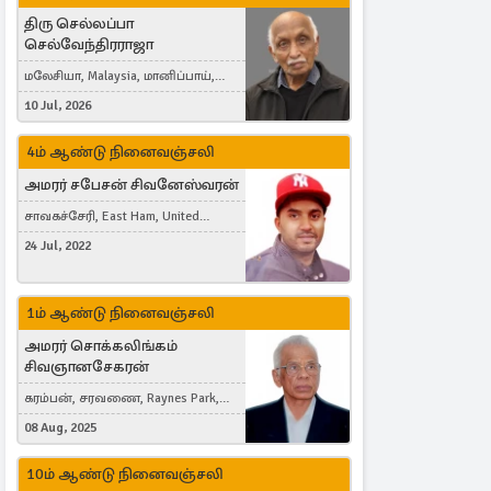
திரு செல்லப்பா
செல்வேந்திரராஜா
மலேசியா, Malaysia, மானிப்பாய்,
Duisburg, Germany, London, United
10 Jul, 2026
Kingdom
4ம் ஆண்டு நினைவஞ்சலி
அமரர் சபேசன் சிவனேஸ்வரன்
சாவகச்சேரி, East Ham, United
Kingdom
24 Jul, 2022
1ம் ஆண்டு நினைவஞ்சலி
அமரர் சொக்கலிங்கம்
சிவஞானசேகரன்
கரம்பன், சரவணை, Raynes Park,
London, United Kingdom
08 Aug, 2025
10ம் ஆண்டு நினைவஞ்சலி