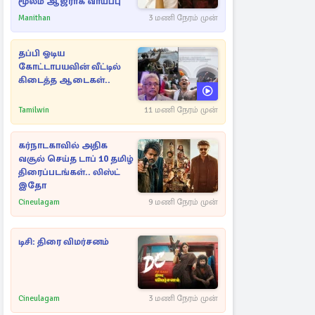
மூலம் ஆஜராக வாய்ப்பு
Manithan
3 மணி நேரம் முன்
தப்பி ஓடிய
கோட்டாபயவின் வீட்டில்
கிடைத்த ஆடைகள்..
Tamilwin
11 மணி நேரம் முன்
கர்நாடகாவில் அதிக
வசூல் செய்த டாப் 10 தமிழ்
திரைப்படங்கள்.. லிஸ்ட்
இதோ
Cineulagam
9 மணி நேரம் முன்
டிசி: திரை விமர்சனம்
Cineulagam
3 மணி நேரம் முன்