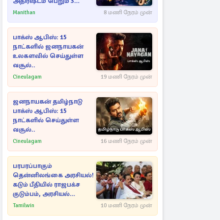
அதிர்ஷ்டம் பெறும் 3
ராசிகள்!
Manithan
8 மணி நேரம் முன்
பாக்ஸ் ஆபிஸ்: 15
நாட்களில் ஜனநாயகன்
உலகளவில் செய்துள்ள
வசூல்..
Cineulagam
19 மணி நேரம் முன்
ஜனநாயகன் தமிழ்நாடு
பாக்ஸ் ஆபிஸ்: 15
நாட்களில் செய்துள்ள
வசூல்..
Cineulagam
16 மணி நேரம் முன்
பரபரப்பாகும்
தென்னிலங்கை அரசியல்!
கடும் பீதியில் ராஜபக்ச
குடும்பம், அரசியல்
நட்புகள்
Tamilwin
10 மணி நேரம் முன்