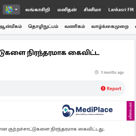
லங்காசிறி
மனிதன்
சினிமா
Lankasri FM
ஆன்மீகம்
தொழிநுட்பம்
வணிகம்
வாழ்க்கைமுறை
்டுகளை நிரந்தரமாக கைவிட்ட
3 months ago
Report
விளம்பரம்
ான குற்றச்சாட்டுகளை நிரந்தரமாக கைவிட்டது.