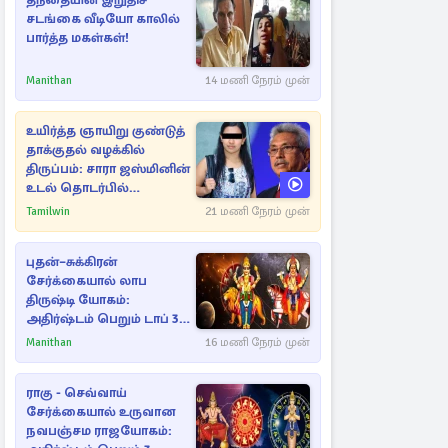
தந்தையின் இறுதிச்
சடங்கை வீடியோ காலில்
பார்த்த மகள்கள்!
Manithan
14 மணி நேரம் முன்
உயிர்த்த ஞாயிறு குண்டுத்
தாக்குதல் வழக்கில்
திருப்பம்: சாரா ஜஸ்மினின்
உடல் தொடர்பில்
நீதிமன்றத்தில் வெளியான
Tamilwin
21 மணி நேரம் முன்
அதிர்ச்சி தகவல்
புதன்–சுக்கிரன்
சேர்க்கையால் லாப
திருஷ்டி யோகம்:
அதிர்ஷ்டம் பெறும் டாப் 3
ராசிகள்!
Manithan
16 மணி நேரம் முன்
ராகு - செவ்வாய்
சேர்க்கையால் உருவான
நவபஞ்சம ராஜயோகம்: