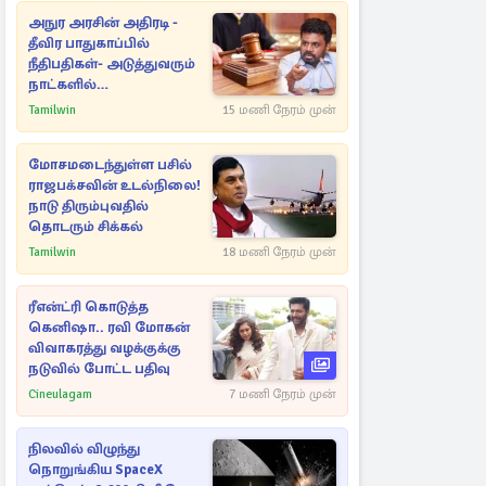
அநுர அரசின் அதிரடி -
தீவிர பாதுகாப்பில்
நீதிபதிகள்- அடுத்துவரும்
நாட்களில்
அம்பலமாகவுள்ள ரகசியம்
Tamilwin
15 மணி நேரம் முன்
மோசமடைந்துள்ள பசில்
ராஜபக்சவின் உடல்நிலை!
நாடு திரும்புவதில்
தொடரும் சிக்கல்
Tamilwin
18 மணி நேரம் முன்
ரீஎன்ட்ரி கொடுத்த
கெனிஷா.. ரவி மோகன்
விவாகரத்து வழக்குக்கு
நடுவில் போட்ட பதிவு
Cineulagam
7 மணி நேரம் முன்
நிலவில் விழுந்து
நொறுங்கிய SpaceX