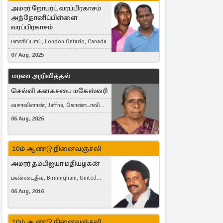
அமரர் றோபர்ட் வரப்பிரகாசம்
அந்தோனிப்பிள்ளை
வரப்பிரகாசம்
மானிப்பாய், London Ontario, Canada
07 Aug, 2025
மரண அறிவித்தல்
செல்வி கனகசபை மகேஸ்வரி
வசாவிளான், Jaffna, கோண்டாவில்
கிழக்கு
06 Aug, 2026
10ம் ஆண்டு நினைவஞ்சலி
அமரர் தம்பிஐயா மதியழகன்
மண்டைதீவு, Birmingham, United
Kingdom
06 Aug, 2016
10ம் ஆண்டு நினைவஞ்சலி