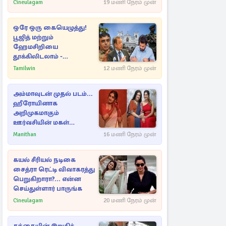
Cineulagam
19 மணி நேரம் முன்
ஒரே ஒரு கையெழுத்து!
பூஜித் மற்றும்
ஹேமசிறியை
தூக்கிலிடலாம் -
அநுரவுக்குச் சென்ற
Tamilwin
12 மணி நேரம் முன்
அறிவுரை..
அம்மாவுடன் முதல் படம்...
ஹீரோயினாக
அறிமுகமாகும்
ஊர்வசியின் மகள்
தேஜலட்சுமி!
Manithan
16 மணி நேரம் முன்
கயல் சீரியல் நடிகை
சைத்ரா ரெட்டி விவாகரத்து
பெறுகிறாரா?... என்ன
செய்துள்ளார் பாருங்க
Cineulagam
20 மணி நேரம் முன்