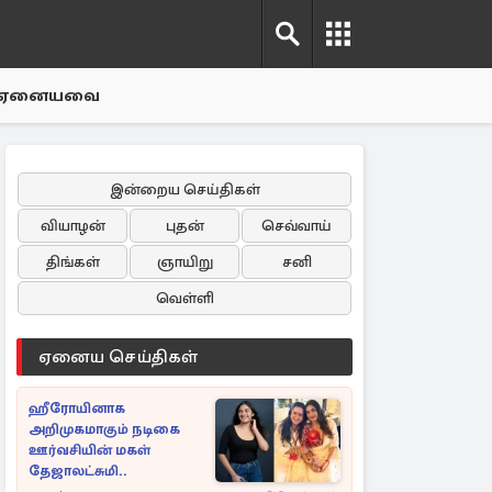
ஏனையவை
இன்றைய செய்திகள்
வியாழன்
புதன்
செவ்வாய்
திங்கள்
ஞாயிறு
சனி
வெள்ளி
ஏனைய செய்திகள்
ஹீரோயினாக
அறிமுகமாகும் நடிகை
ஊர்வசியின் மகள்
தேஜாலட்சுமி..