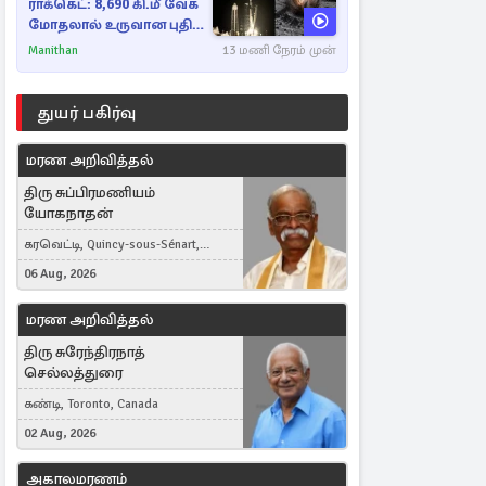
ராக்கெட்: 8,690 கி.மீ வேக
மோதலால் உருவான புதிய
பள்ளம்!
Manithan
13 மணி நேரம் முன்
துயர் பகிர்வு
மரண அறிவித்தல்
திரு சுப்பிரமணியம்
யோகநாதன்
கரவெட்டி, Quincy-sous-Sénart,
France
06 Aug, 2026
மரண அறிவித்தல்
திரு சுரேந்திரநாத்
செல்லத்துரை
கண்டி, Toronto, Canada
02 Aug, 2026
அகாலமரணம்