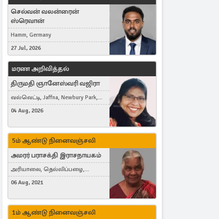
செல்வன் வலன்ரைன்
ஸ்ரெவான்
Hamm, Germany
27 Jul, 2026
மரண அறிவித்தல்
திருமதி ஞானேஸ்வரி வஜிரா
வல்வெட்டி, Jaffna, Newbury Park,
United Kingdom
04 Aug, 2026
5ம் ஆண்டு நினைவஞ்சலி
அமரர் பராசக்தி இராசநாயகம்
அரியாலை, தெல்லிப்பழை,
Montreal, Canada
06 Aug, 2021
1ம் ஆண்டு நினைவஞ்சலி