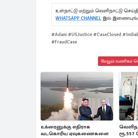
உள்நாட்டு மற்றும் வெளிநாட்டு செ
WHATSAPP CHANNEL
இல் இணையுங்
#Adani #USJustice #CaseClosed #India
#FraudCase
மேலும் வணிகம் செ
உக்ரைனுக்கு எதிராக
வெளிநா
வடகொரிய ஏவுகணைகளை
ரூ.557